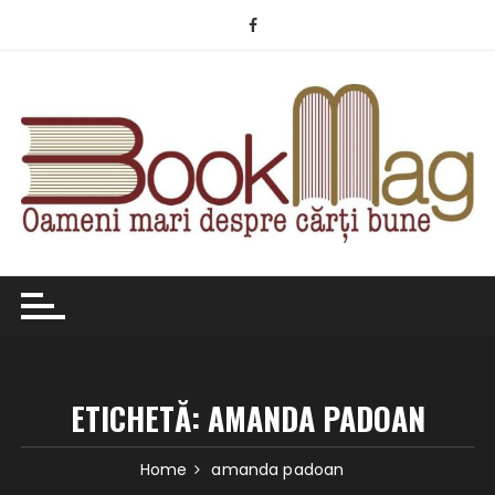
Skip
to
content
ETICHETĂ:
AMANDA PADOAN
Home
amanda padoan