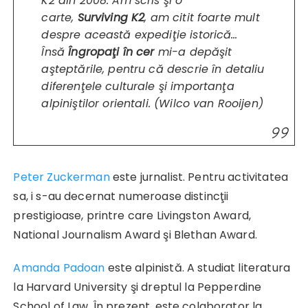
K2 din 2008. Am scris şi o
carte,
Surviving K2
, am citit foarte mult
despre această expediţie istorică…
Însă
Îngropaţi în cer
mi-a depăşit
aşteptările, pentru că descrie în detaliu
diferenţele culturale şi importanţa
alpiniştilor orientali. (Wilco van Rooijen)
Peter Zuckerman
este jurnalist. Pentru activitatea
sa, i s-au decernat numeroase distincţii
prestigioase, printre care Livingston Award,
National Journalism Award şi Blethan Award.
Amanda Padoan
este alpinistă. A studiat literatura
la Harvard University şi dreptul la Pepperdine
School of Law. În prezent, este colaborator la