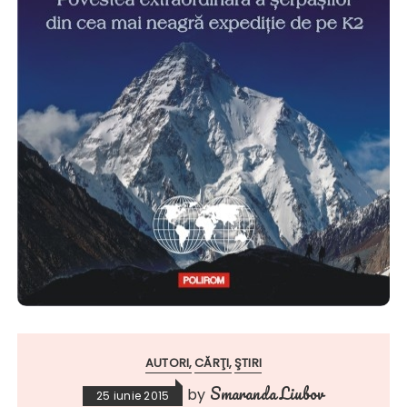
AUTORI
CĂRŢI
ŞTIRI
Smaranda Liubov
by
25 iunie 2015