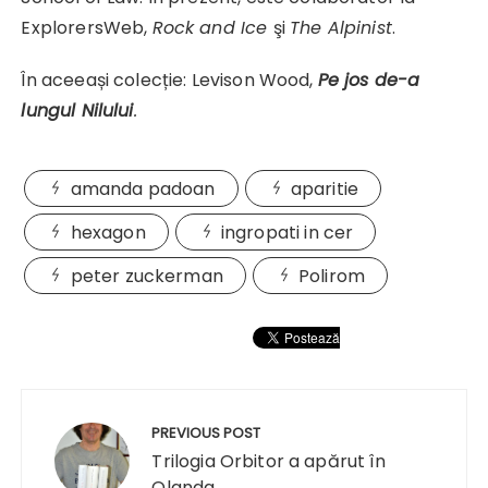
ExplorersWeb,
Rock and Ice
şi
The Alpinist
.
În aceeași colecție: Levison Wood,
Pe jos de-a
lungul Nilului
.
amanda padoan
aparitie
hexagon
ingropati in cer
peter zuckerman
Polirom
Navigare
în
PREVIOUS POST
articole
Trilogia Orbitor a apărut în
Olanda