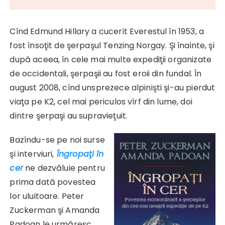
Cînd Edmund Hillary a cucerit Everestul în 1953, a
fost însoţit de şerpaşul Tenzing Norgay. Şi înainte, şi
după aceea, în cele mai multe expediţii organizate
de occidentali, şerpaşii au fost eroii din fundal. În
august 2008, cînd unsprezece alpinişti şi-au pierdut
viaţa pe K2, cel mai periculos vîrf din lume, doi
dintre şerpaşi au supravieţuit.
Bazîndu-se pe noi surse
şi interviuri,
Îngropaţi în
cer
ne dezvăluie pentru
prima dată povestea
lor uluitoare. Peter
Zuckerman şi Amanda
Padoan le urmăresc