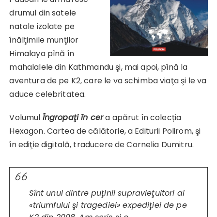
drumul din satele
natale izolate pe
înălţimile munţilor
Himalaya pînă în
mahalalele din Kathmandu şi, mai apoi, pînă la
aventura de pe K2, care le va schimba viaţa şi le va
aduce celebritatea.
Volumul
Îngropaţi în cer
a apărut în colecția
Hexagon. Cartea de călătorie, a Editurii Polirom, şi
în ediţie digitală, traducere de Cornelia Dumitru.
Sînt unul dintre puţinii supravieţuitori ai
«triumfului şi tragediei» expediţiei de pe