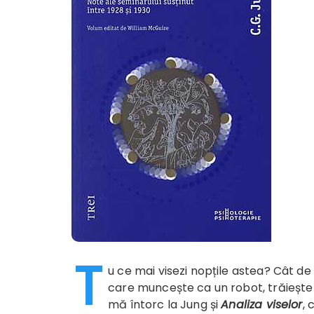
T
u ce mai visezi nopțile astea? Cât d
care muncește ca un robot, trăiește c
mă întorc la Jung și
Analiza viselor
, 