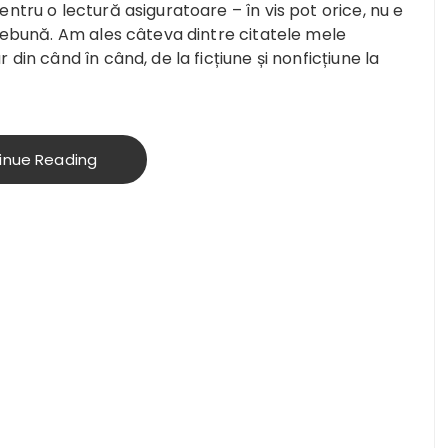
ntru o lectură asiguratoare – în vis pot orice, nu e
 nebună. Am ales câteva dintre citatele mele
din când în când, de la ficțiune și nonficțiune la
inue Reading