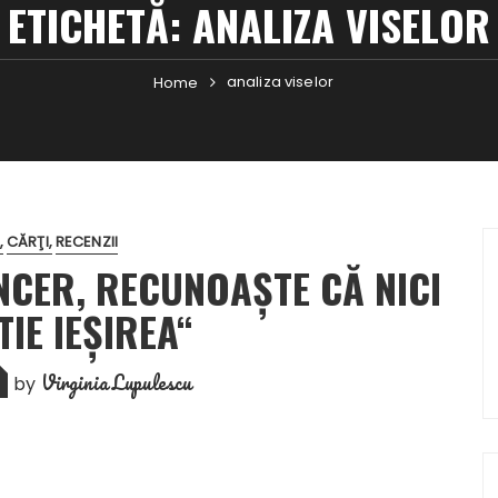
ETICHETĂ:
ANALIZA VISELOR
analiza viselor
Home
CĂRŢI
RECENZII
NCER, RECUNOAŞTE CĂ NICI
TIE IEŞIREA“
Virginia Lupulescu
by