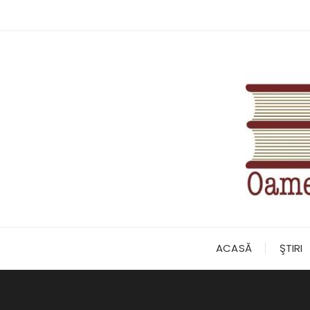
Skip
to
content
ACASĂ
ŞTIRI