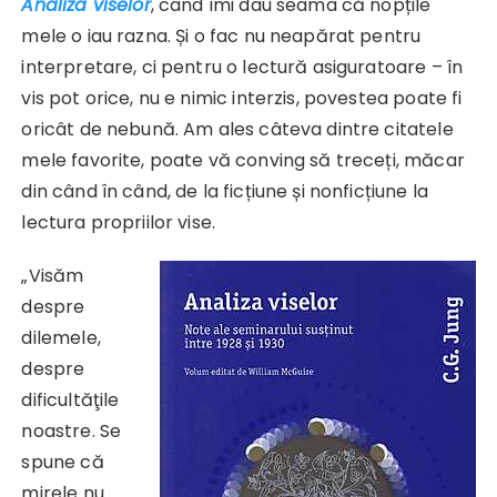
Analiza viselor
, când îmi dau seama că nopțile
mele o iau razna. Și o fac nu neapărat pentru
interpretare, ci pentru o lectură asiguratoare – în
vis pot orice, nu e nimic interzis, povestea poate fi
oricât de nebună. Am ales câteva dintre citatele
mele favorite, poate vă conving să treceți, măcar
din când în când, de la ficțiune și nonficțiune la
lectura propriilor vise.
„Visăm
despre
dilemele,
despre
dificultăţile
noastre. Se
spune că
mirele nu