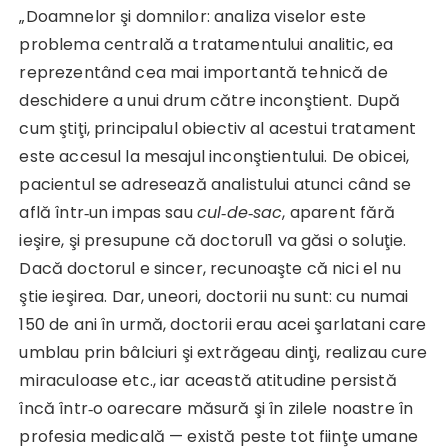
„Doamnelor şi domnilor: analiza viselor este
problema centrală a tratamentului analitic, ea
reprezentând cea mai importantă tehnică de
deschidere a unui drum către inconştient. După
cum ştiţi, principalul obiectiv al acestui tratament
este accesul la mesajul inconştientului. De obicei,
pacientul se adresează analistului atunci când se
află într‑un impas sau
cul
‑
de
‑
sac
, aparent fără
ieşire, şi presupune că doctorul1 va găsi o soluţie.
Dacă doctorul e sincer, recunoaşte că nici el nu
ştie ieşirea. Dar, uneori, doctorii nu sunt: cu numai
150 de ani în urmă, doctorii erau acei şarlatani care
umblau prin bâlciuri şi extrăgeau dinţi, realizau cure
miraculoase etc., iar această atitudine persistă
încă într‑o oarecare măsură şi în zilele noastre în
profesia medicală — există peste tot fiinţe umane