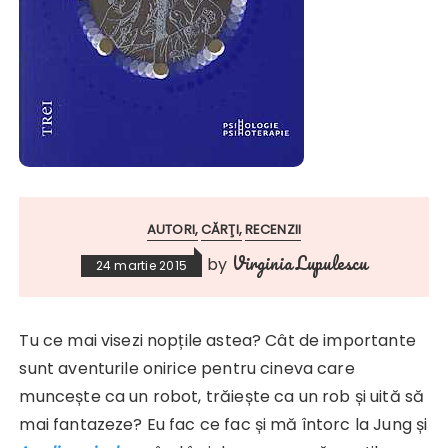
AUTORI
CĂRŢI
RECENZII
Virginia Lupulescu
by
24 martie 2015
Tu ce mai visezi nopțile astea? Cât de importante
sunt aventurile onirice pentru cineva care
muncește ca un robot, trăiește ca un rob și uită să
mai fantazeze? Eu fac ce fac și mă întorc la Jung și