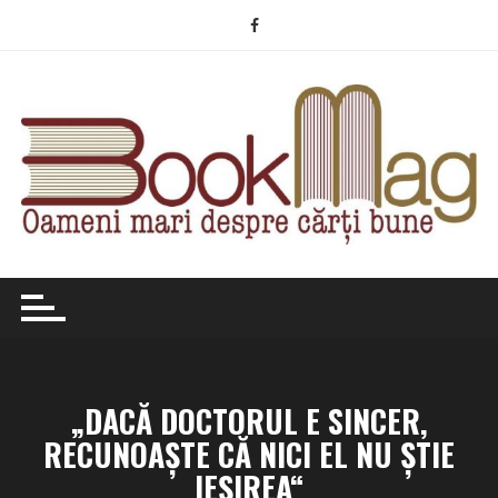
Skip
to
content
„DACĂ DOCTORUL E SINCER,
RECUNOAŞTE CĂ NICI EL NU ŞTIE
IEŞIREA“