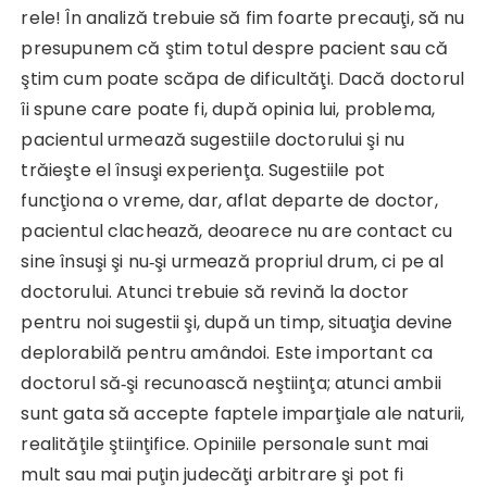
rele! În analiză trebuie să fim foarte precauţi, să nu
presupunem că ştim totul despre pacient sau că
ştim cum poate scăpa de dificultăţi. Dacă doctorul
îi spune care poate fi, după opinia lui, problema,
pacientul urmează sugestiile doctorului şi nu
trăieşte el însuşi experienţa. Sugestiile pot
funcţiona o vreme, dar, aflat departe de doctor,
pacientul clachează, deoarece nu are contact cu
sine însuşi şi nu‑şi urmează propriul drum, ci pe al
doctorului. Atunci trebuie să revină la doctor
pentru noi sugestii şi, după un timp, situaţia devine
deplorabilă pentru amândoi. Este important ca
doctorul să‑şi recunoască neştiinţa; atunci ambii
sunt gata să accepte faptele imparţiale ale naturii,
realităţile ştiinţifice. Opiniile personale sunt mai
mult sau mai puţin judecăţi arbitrare şi pot fi