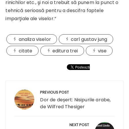
rinichilor etc., şi noi a trebuit să punem la punct o
tehnică serioasă pentru a descifra faptele
imparţiale ale viselor.“
analiza viselor
carl gustav jung
citate
editura trei
vise
Navigare
în
PREVIOUS POST
articole
Dor de deșert: Nisipurile arabe,
de Wilfred Thesiger
NEXT POST