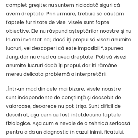
complet greşite; nu suntem niciodată siguri că
avem dreptate. Prin urmare, trebuie să căutăm
faptele furnizate de vise. Visele sunt fapte
obiective. Ele nu răspund aşteptărilor noastre şi nu
le‑am inventat noi; dacă îţi propui să visezi anumite
lucruri, vei descoperi că este imposibil “, spunea
Jung, dar nu cred ca avea dreptate. Poți să visezi
anumite lucruri dacă îți propui, dar îți rămâne
mereu delicata problemă a interpretării.
„Într‑un mod din cele mai bizare, visele noastre
sunt independente de conştiinţă şi deosebit de
valoroase, deoarece nu pot trişa. Sunt dificil de
descifrat, aşa cum au fost întotdeauna faptele
fiziologice. Aşa cum e nevoie de o tehnică serioasă
pentru a da un diagnostic în cazul inimii, ficatului,