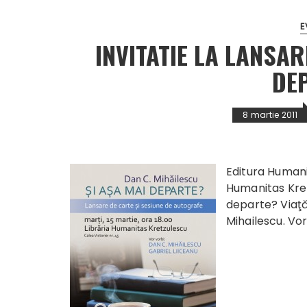
E
INVITATIE LA LANSAR
DE
8 martie 2011
Editura Humanit
Humanitas Kret
departe? Viaţă
Mihailescu
. Vo