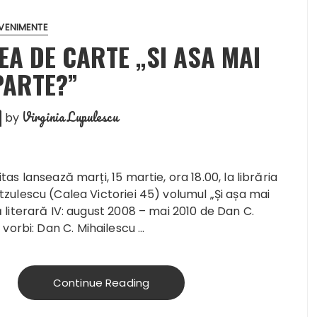
VENIMENTE
EA DE CARTE „SI ASA MAI
PARTE?”
Virginia Lupulescu
by
as lansează marți, 15 martie, ora 18.00, la librăria
zulescu (Calea Victoriei 45) volumul „
Și așa mai
 literară IV: august 2008 – mai 2010
de
Dan C.
r vorbi: Dan C. Mihailescu …
Continue Reading