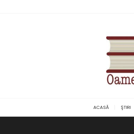
Skip
to
content
ACASĂ
ŞTIRI