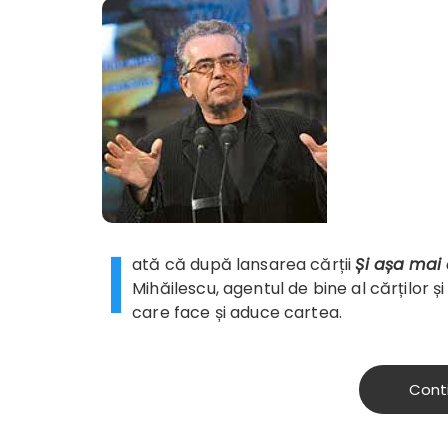
I
ată că după lansarea cărții
Și așa mai
Mihăilescu, agentul de bine al cărților ș
care face și aduce cartea.
Cont