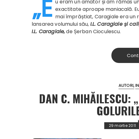
„E
u eram un amator și am rămas un d
exactitate aproape maniacală. Eu 
mai împrăștiat, Caragiale era un ra
lansarea volumului său,
I.L. Caragiale și cal
I.L. Caragiale,
de Șerban Cioculescu.
Cont
AUTORI
I
DAN C. MIHĂILESCU: 
GOLURILE
29 martie 2011