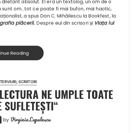
iletant absolut. El era un textolog, un om de o
sunt om...tot ce poate fi mai bufon, mai haotic,
ționalist, a spus Dan C. Mihăilescu la Bookfest, la
igrafia plăcerii.
Despre eul din scrisori și
Viața lui
inue Reading
NTERVIURI
SCRIITORI
„LECTURA NE UMPLE TOATE
 SUFLETEŞTI“
Virginia Lupulescu
by