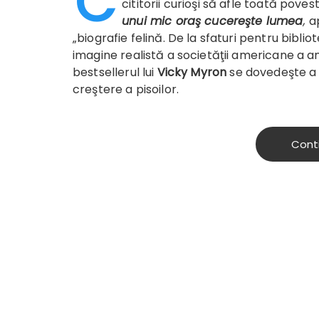
C
cititorii curioşi să afle toată poves
unui mic oraş cucereşte lumea
,
a
„biografie felină. De la sfaturi pentru bibl
imagine realistă a societăţii americane a anil
bestsellerul lui
Vicky Myron
se dovedeşte a f
creştere a pisoilor.
Cont