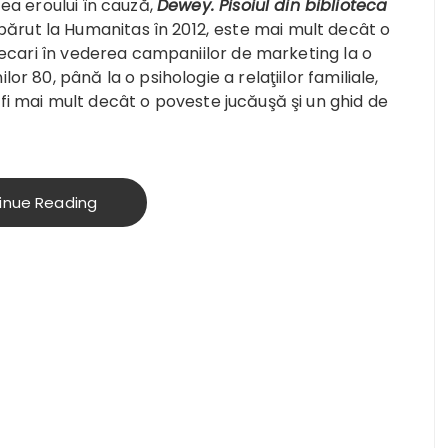
tea eroului în cauză,
Dewey. Pisoiul din biblioteca
părut la Humanitas în 2012,
este mai mult decât o
iotecari în vederea campaniilor de marketing la o
or 80, până la o psihologie a relaţiilor familiale,
i mai mult decât o poveste jucăuşă şi un ghid de
inue Reading