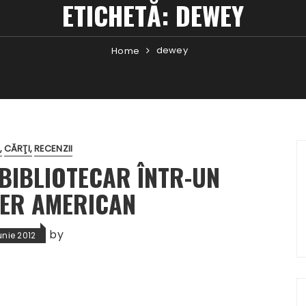
ETICHETĂ:
DEWEY
dewey
Home
CĂRŢI
RECENZII
 BIBLIOTECAR ÎNTR-UN
LER AMERICAN
by
unie 2012