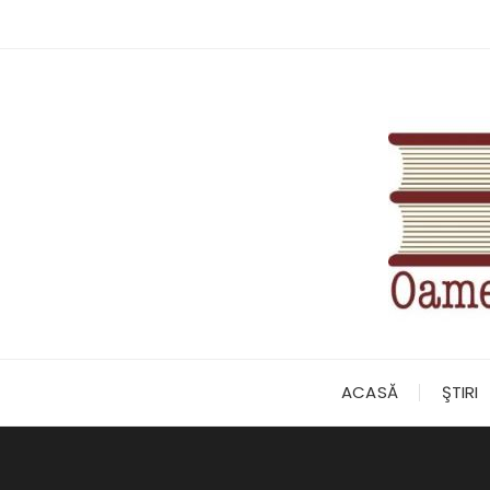
Skip
to
content
ACASĂ
ŞTIRI