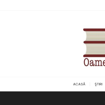
Skip
to
content
ACASĂ
ŞTIRI