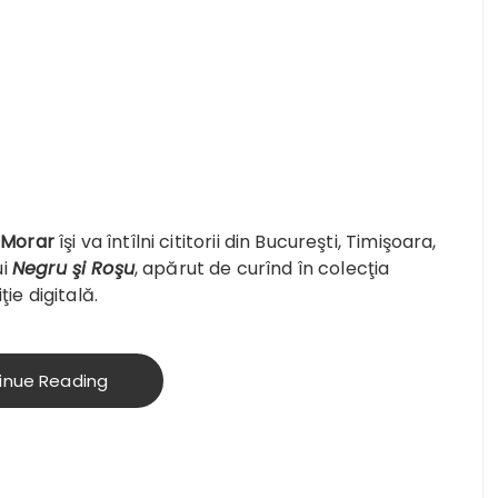
. Morar
îşi va întîlni cititorii din Bucureşti, Timişoara,
ui
Negru şi Roşu
, apărut de curînd în colecţia
ţie digitală.
inue Reading