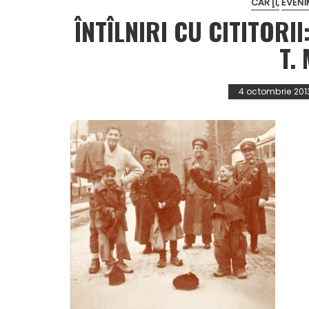
CĂRŢI
EVENI
ÎNTÎLNIRI CU CITITORI
T.
4 octombrie 201