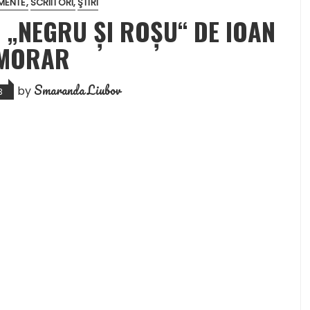
MENTE
SCRIITORI
ŞTIRI
I: „NEGRU ŞI ROŞU“ DE IOAN
 MORAR
Smaranda Liubov
by
3