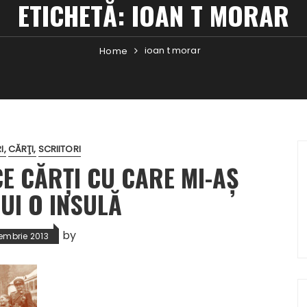
ETICHETĂ:
IOAN T MORAR
ioan t morar
Home
I
CĂRŢI
SCRIITORI
CE CĂRȚI CU CARE MI-AȘ
UI O INSULĂ
by
embrie 2013