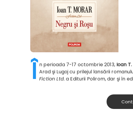
Î
n perioada 7-17 octombrie 2013,
Ioan T
Arad şi Lugoj cu prilejul lansării romanul
Fiction Ltd.
a Editurii Polirom, dar şi în edi
Cont