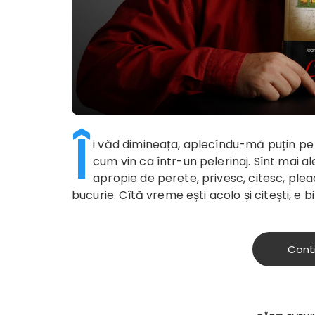
Î
i văd dimineața, aplecîndu-mă puțin pe 
cum vin ca într-un pelerinaj. Sînt mai al
apropie de perete, privesc, citesc, pleac
bucurie. Cîtă vreme ești acolo și citești, e b
Cont