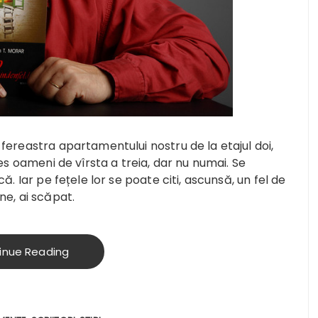
fereastra apartamentului nostru de la etajul doi,
es oameni de vîrsta a treia, dar nu numai. Se
ă. Iar pe fețele lor se poate citi, ascunsă, un fel de
ine, ai scăpat.
inue Reading