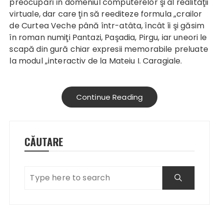
preocupări în domeniul computerelor şi al realităţii
virtuale, dar care ţin să reediteze formula „crailor
de Curtea Veche până într-atâta, încât îi şi găsim
în roman numiţi Pantazi, Paşadia, Pirgu, iar uneori le
scapă din gură chiar expresii memorabile preluate
la modul „interactiv de la Mateiu I. Caragiale.
Continue Reading
CĂUTARE