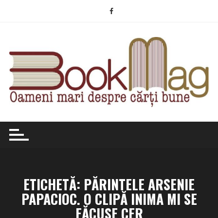
Skip
to
content
ETICHETĂ:
PĂRINTELE ARSENIE
PAPACIOC. O CLIPĂ INIMA MI SE
FĂCUSE CER