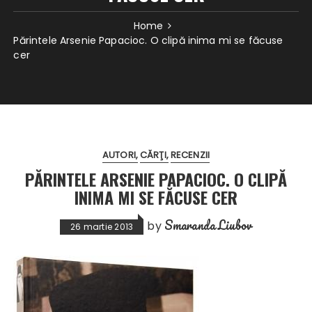
Home
Părintele Arsenie Papacioc. O clipă inima mi se făcuse
cer
AUTORI
CĂRŢI
RECENZII
PĂRINTELE ARSENIE PAPACIOC. O CLIPĂ
INIMA MI SE FĂCUSE CER
Smaranda Liubov
by
26 martie 2013