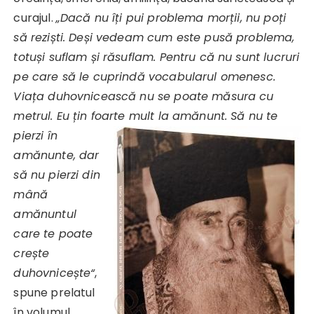
curajul.
„Dacă nu îți pui problema morții, nu poți
să reziști. Deși vedeam cum este pusă problema,
totuși suflam și răsuflam. Pentru că nu sunt lucruri
pe care să le cuprindă vocabularul omenesc.
Viața duhovnicească nu se poate măsura cu
metrul. Eu țin foarte mult la amănunt. Să nu te
pierzi în
amănunte, dar
să nu pierzi din
mână
amănuntul
care te poate
crește
duhovnicește“
,
spune prelatul
în volumul