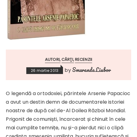
AUTORI
CĂRŢI
RECENZII
Smaranda Liubov
by
26 martie 2013
O legendă a ortodoxiei, părintele Arsenie Papacioc
a avut un destin demn de documentarele istoriei
noastre de după cel de-Al Doilea Război Mondial.
Prigonit de comuniști, încarcerat și chinuit în cele
mai cumplite temnițe, nu și-a pierdut nici o clipă
credința, smerenia, umilința, bucuria sufletească și