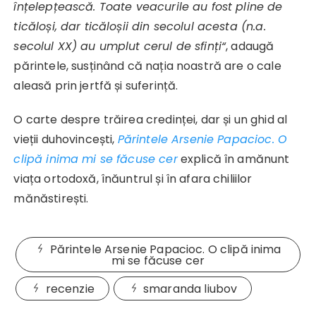
înțelepțească. Toate veacurile au fost pline de
ticăloși, dar ticăloșii din secolul acesta (n.a.
secolul XX) au umplut cerul de sfinți“
, adaugă
părintele, susținând că nația noastră are o cale
aleasă prin jertfă și suferință.
O carte despre trăirea credinței, dar și un ghid al
vieții duhovincești,
Părintele Arsenie Papacioc. O
clipă inima mi se făcuse cer
explică în amănunt
viața ortodoxă, înăuntrul și în afara chiliilor
mănăstirești.
Părintele Arsenie Papacioc. O clipă inima
mi se făcuse cer
recenzie
smaranda liubov