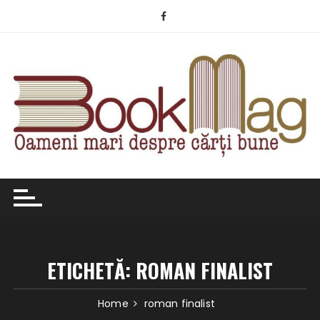
Skip
to
content
ETICHETĂ:
ROMAN FINALIST
Home
roman finalist