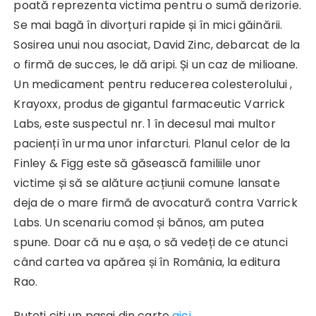
poată reprezenta victima pentru o sumă derizorie.
Se mai bagă în divorțuri rapide și în mici găinării.
Sosirea unui nou asociat, David Zinc, debarcat de la
o firmă de succes, le dă aripi. Și un caz de milioane.
Un medicament pentru reducerea colesterolului ,
Krayoxx, produs de gigantul farmaceutic Varrick
Labs, este suspectul nr. 1 în decesul mai multor
pacienți în urma unor infarcturi. Planul celor de la
Finley & Figg este să găsească familiile unor
victime și să se alăture acțiunii comune lansate
deja de o mare firmă de avocatură contra Varrick
Labs. Un scenariu comod și bănos, am putea
spune. Doar că nu e așa, o să vedeți de ce atunci
când cartea va apărea și în România, la editura
Rao.
Puteți citi un pasaj din carte
aici
.