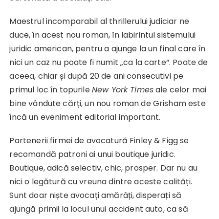
Maestrul incomparabil al thrillerului judiciar ne
duce, în acest nou roman, în labirintul sistemului
juridic american, pentru a ajunge la un final care în
nici un caz nu poate fi numit „ca la carte“. Poate de
aceea, chiar și după 20 de ani consecutivi pe
primul loc în topurile
New York Times
ale celor mai
bine vândute cărți, un nou roman de Grisham este
încă un eveniment editorial important.
Partenerii firmei de avocatură Finley & Figg se
recomandă patroni ai unui boutique juridic.
Boutique, adică selectiv, chic, prosper. Dar nu au
nici o legătură cu vreuna dintre aceste calități.
Sunt doar niște avocați amărâți, disperați să
ajungă primii la locul unui accident auto, ca să