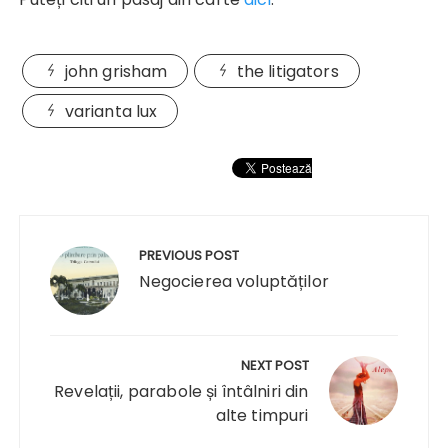
john grisham
the litigators
varianta lux
Navigare
în
PREVIOUS POST
articole
Negocierea voluptăților
NEXT POST
Revelații, parabole și întâlniri din
alte timpuri