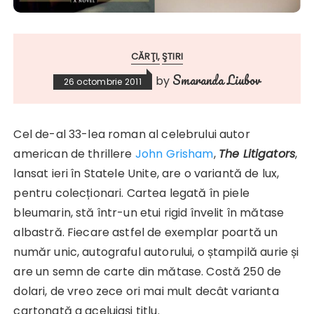
CĂRŢI
ŞTIRI
Smaranda Liubov
by
26 octombrie 2011
Cel de-al 33-lea roman al celebrului autor
american de thrillere
John Grisham
,
The Litigators
,
lansat ieri în Statele Unite, are o variantă de lux,
pentru colecționari. Cartea legată în piele
bleumarin, stă într-un etui rigid învelit în mătase
albastră. Fiecare astfel de exemplar poartă un
număr unic, autograful autorului, o ștampilă aurie și
are un semn de carte din mătase. Costă 250 de
dolari, de vreo zece ori mai mult decât varianta
cartonată a aceluiași titlu.