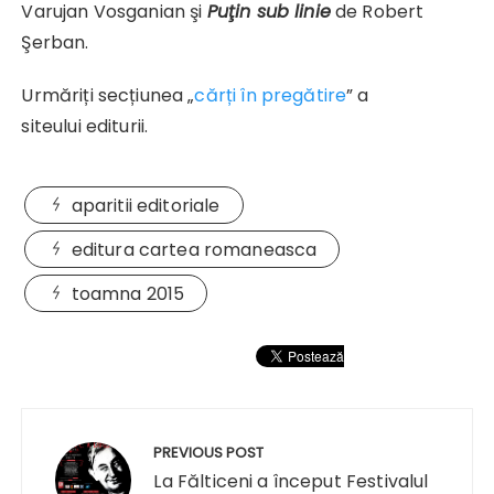
Varujan Vosganian şi
Puţin sub linie
de Robert
Şerban.
Urmăriți secțiunea „
cărți în pregătire
” a
siteului editurii.
aparitii editoriale
editura cartea romaneasca
toamna 2015
Navigare
în
PREVIOUS POST
articole
La Fălticeni a început Festivalul