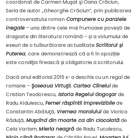
coordonat de Carmen Muşat şi Oana Crăciun,
Seria de autor „Gheorghe Crăciun”, prin publicarea
controversatului roman
Compunere cu paralele
inegale
– una dintre cele mai frumoase povești de
dragoste din literatura română – și a volumului de
eseuri de o tulburătoare actualitate
Scriitorul și
Puterea
,
care demonstrează că a fi în opoziție
este condiţia firească și obligatorie a scriitorului
.
Dacă anul editorial 2015 s-a deschis cu un regal de
romane –
Şoseaua Virtuţii. Cartea Cîinelui
de
Cristian Teodorescu,
Istoria Regelui Gogoşar
de
Radu Aldulescu,
Femei răspîntii imprevizibile
de
Constantin Abăluţă,
Vremea moroiului
de Viorica
Răduţă,
Muşcînd din moarte ca din ciocolată
de
Cela Varlam,
Mierla neagră
de Radu Tuculescu,
Nicio clipă Portasar
de Cătălin Pavel,
Moartea lui