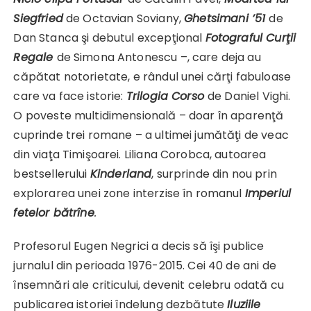
Siegfried
de Octavian Soviany,
Ghetsimani ’51
de
Dan Stanca şi debutul excepţional
Fotograful Curţii
Regale
de Simona Antonescu –, care deja au
căpătat notorietate, e rândul unei cărţi fabuloase
care va face istorie:
Trilogia Corso
de Daniel Vighi.
O poveste multidimensională – doar în aparenţă
cuprinde trei romane – a ultimei jumătăţi de veac
din viaţa Timişoarei. Liliana Corobca, autoarea
bestsellerului
Kinderland
, surprinde din nou prin
explorarea unei zone interzise în romanul
Imperiul
fetelor bătrîne
.
Profesorul Eugen Negrici a decis să îşi publice
jurnalul din perioada 1976-2015. Cei 40 de ani de
însemnări ale criticului, devenit celebru odată cu
publicarea istoriei îndelung dezbătute
Iluziile