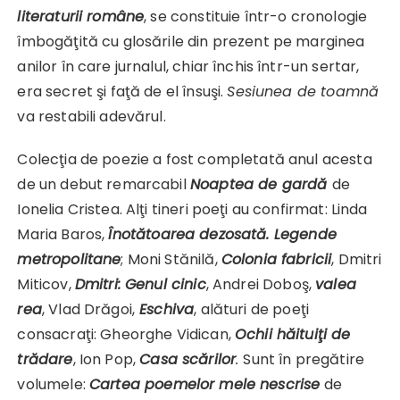
literaturii române
, se constituie într-o cronologie
îmbogăţită cu glosările din prezent pe marginea
anilor în care jurnalul, chiar închis într-un sertar,
era secret şi faţă de el însuşi.
Sesiunea de toamnă
va restabili adevărul.
Colecţia de poezie a fost completată anul acesta
de un debut remarcabil
Noaptea de gardă
de
Ionelia Cristea. Alţi tineri poeţi au confirmat: Linda
Maria Baros,
Înotătoarea dezosată. Legende
metropolitane
; Moni Stănilă,
Colonia fabricii
, Dmitri
Miticov,
Dmitri: Genul cinic
, Andrei Doboş,
valea
rea
, Vlad Drăgoi,
Eschiva
, alături de poeţi
consacraţi: Gheorghe Vidican,
Ochii hăituiţi de
trădare
, Ion Pop,
Casa scărilor
.
Sunt în pregătire
volumele:
Cartea poemelor mele nescrise
de