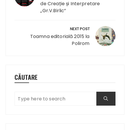
de Creație și Interpretare
„Gr.V.Birlic”
NEXT POST
Toamna editorială 2015 la
Polirom
CĂUTARE