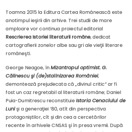
Toamna 2015 la Editura Cartea Românească este
anotimpul ieşirii din arhive. Trei studii de mare
amploare vor continua proiectul editorial
Rescrierea Istoriei literaturii române
, dedicat
cartografierii zonelor albe sau gri ale vieţii literare
româneşti.
George Neagoe, în
Mizantropul optimist. G.
Călinescu şi (de)stalinizarea României
,
demontează prejudecata că „divinul critic” ar fi
fost un caz regretabil al literaturii române; Daniel
Puia-Dumitrescu reconstituie
Istoria Cenaclului de
Luni
şi a generaţiei ’80, atît din perspectiva
protagoniștilor, cît și din cea a cercetărilor
recente în arhivele CNSAS şi în presa vremii. După