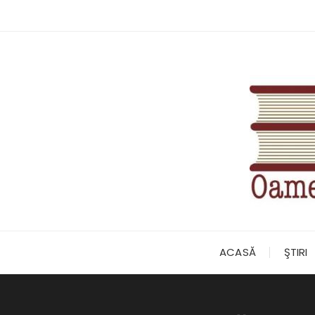
Skip
to
content
ACASĂ
ŞTIRI