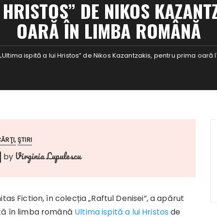
I HRISTOS” DE NIKOS KAZAN
OARĂ ÎN LIMBA ROMÂNĂ
„Ultima ispită a lui Hristos” de Nikos Kazantzakis, pentru prima oar
ĂRŢI
ŞTIRI
Virginia Lupulescu
by
tas Fiction, în colecția „Raftul Denisei”, a apărut
tă în limba română
Ultima ispită a lui Hristos
de