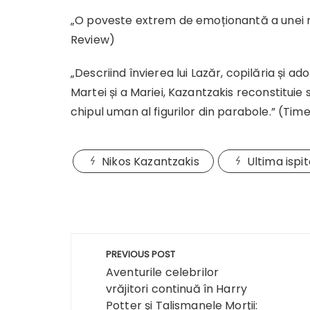
„O poveste extrem de emoționantă a unei ma
Review)
„Descriind învierea lui Lazăr, copilăria și ad
Martei și a Mariei, Kazantzakis reconstituie 
chipul uman al figurilor din parabole.” (Ti
Nikos Kazantzakis
Ultima ispit
Navigare
PREVIOUS POST
în
Aventurile celebrilor
vrăjitori continuă în Harry
articole
Potter şi Talismanele Morţii: