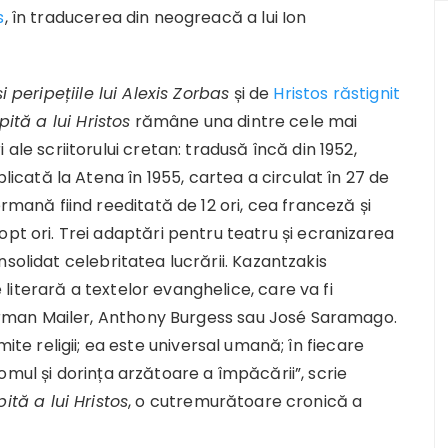
s
, în traducerea din neogreacă a lui Ion
i peripețiile lui Alexis Zorbas
și de
Hristos răstignit
pită a lui Hristos
rămâne una dintre cele mai
 ale scriitorului cretan: tradusă încă din 1952,
blicată la Atena în 1955, cartea a circulat în 27 de
ermană fiind reeditată de 12 ori, cea franceză și
pt ori. Trei adaptări pentru teatru și ecranizarea
solidat celebritatea lucrării. Kazantzakis
iterară a textelor evanghelice, care va fi
man Mailer, Anthony Burgess sau José Saramago.
te religii; ea este universal umană; în fiecare
omul și dorința arzătoare a împăcării”, scrie
ită a lui Hristos
, o cutremurătoare cronică a