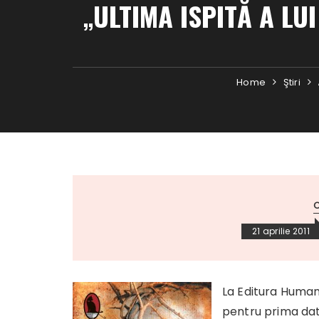
„ULTIMA ISPITĂ A LU
Home
Ştiri
C
21 aprilie 2011
La Editura Humani
pentru prima da