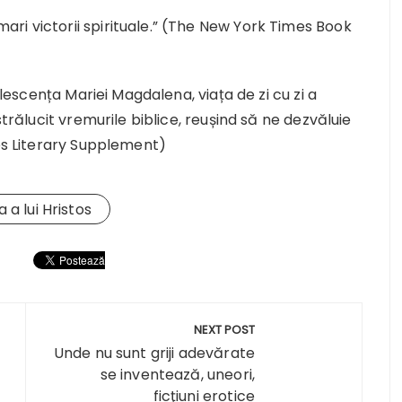
ri victorii spirituale.” (The New York Times Book
olescența Mariei Magdalena, viața de zi cu zi a
strălucit vremurile biblice, reușind să ne dezvăluie
mes Literary Supplement)
a a lui Hristos
NEXT POST
Unde nu sunt griji adevărate
se inventează, uneori,
ficţiuni erotice