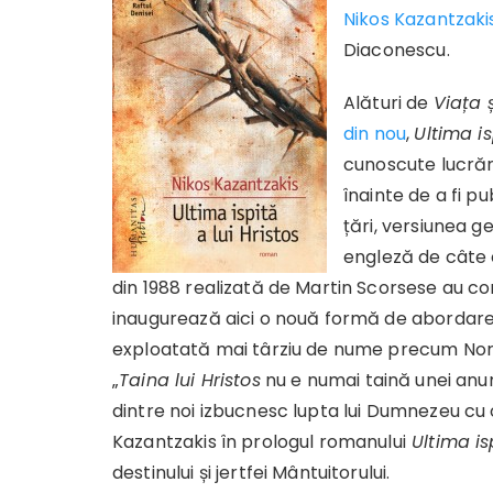
Nikos Kazantzaki
Diaconescu.
Alături de
Viața ș
din nou
,
Ultima is
cunoscute lucrări
înainte de a fi pu
țări, versiunea g
engleză de câte o
din 1988 realizată de Martin Scorsese au con
inaugurează aici o nouă formă de abordare l
exploatată mai târziu de nume precum Nor
„
Taina lui Hristos
nu e numai taină unei anumi
dintre noi izbucnesc lupta lui Dumnezeu cu 
Kazantzakis în prologul romanului
Ultima isp
destinului și jertfei Mântuitorului.