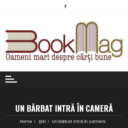
Skip
to
content
UN BĂRBAT INTRĂ ÎN CAMERĂ
Home
Ştiri
Un bărbat intră în cameră