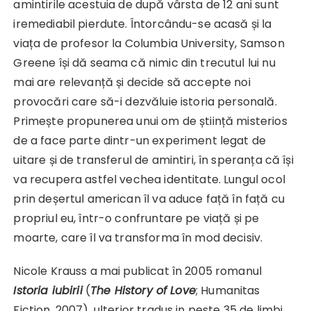
amintirile acestuia de după vârsta de 12 ani sunt
iremediabil pierdute. Întorcându-se acasă și la
viața de profesor la Columbia University, Samson
Greene își dă seama că nimic din trecutul lui nu
mai are relevanță și decide să accepte noi
provocări care să-i dezvăluie istoria personală.
Primește propunerea unui om de știință misterios
de a face parte dintr-un experiment legat de
uitare și de transferul de amintiri, în speranța că își
va recupera astfel vechea identitate. Lungul ocol
prin deșertul american îl va aduce față în față cu
propriul eu, într-o confruntare pe viață și pe
moarte, care îl va transforma în mod decisiv.
Nicole Krauss a mai publicat în 2005 romanul
Istoria iubirii
(
The History of Love
; Humanitas
Fiction, 2007), ulterior tradus in peste 35 de limbi,