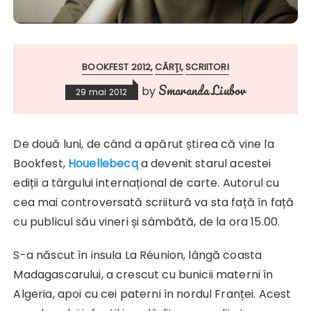
BOOKFEST 2012
CĂRŢI
SCRIITORI
Smaranda Liubov
by
29 mai 2012
De două luni, de când a apărut știrea că vine la
Bookfest,
Houellebecq
a devenit starul acestei
ediții a târgului internațional de carte. Autorul cu
cea mai controversată scriitură va sta față în față
cu publicul său vineri și sâmbătă, de la ora 15.00.
S-a născut în insula La Réunion, lângă coasta
Madagascarului, a crescut cu bunicii materni în
Algeria, apoi cu cei paterni în nordul Franței. Acest