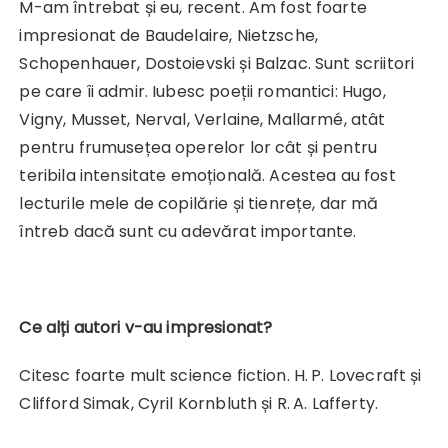
M-am întrebat și eu, recent. Am fost foarte
impresionat de Baudelaire, Nietzsche,
Schopenhauer, Dostoievski și Balzac. Sunt scriitori
pe care îi admir. Iubesc poeții romantici: Hugo,
Vigny, Musset, Nerval, Verlaine, Mallarmé, atât
pentru frumusețea operelor lor cât și pentru
teribila intensitate emoțională. Acestea au fost
lecturile mele de copilărie și tienrețe, dar mă
întreb dacă sunt cu adevărat importante.
Ce alți autori v-au impresionat?
Citesc foarte mult science fiction. H. P. Lovecraft și
Clifford Simak, Cyril Kornbluth și R. A. Lafferty.