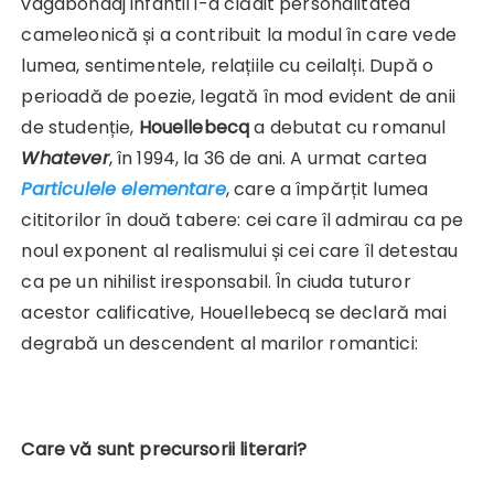
vagabondaj infantil i-a clădit personalitatea
cameleonică și a contribuit la modul în care vede
lumea, sentimentele, relațiile cu ceilalți. După o
perioadă de poezie, legată în mod evident de anii
de studenție,
Houellebecq
a debutat cu romanul
Whatever
, în 1994, la 36 de ani. A urmat cartea
Particulele elementare
, care a împărțit lumea
cititorilor în două tabere: cei care îl admirau ca pe
noul exponent al realismului și cei care îl detestau
ca pe un nihilist iresponsabil. În ciuda tuturor
acestor calificative, Houellebecq se declară mai
degrabă un descendent al marilor romantici:
Care vă sunt precursorii literari?