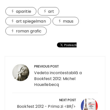
aparitie
art
art spiegelman
maus
roman grafic
Navigare
în
PREVIOUS POST
articole
Vedeta incontestabilă a
Bookfest 2012: Michel
Houellebecq
NEXT POST
Bookfest 2012 - Prima zi <BR/>