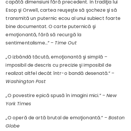
capătă dimensiuni fără precedent. În tradiţia lui
Esop şi Orwell, cartea reuşeşte să şocheze şi să
transmită un puternic ecou al unui subiect foarte
bine documentat. O carte puternică şi
emoţionantă, fără să recurgă la
sentimentalisme…” –
Time Out
„O izbândă tăcută, emoţionantă şi simplă –
imposibil de descris cu precizie şi imposibil de
realizat altfel decât într-o bandă desenată.” –
Washington Post
„O povestire epică spusă în imagini mici.” –
New
York Times
„O operă de artă brutal de emoţionantă.” –
Boston
Globe