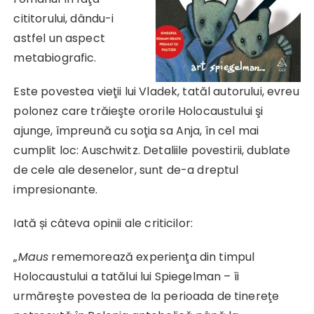
cititorului, dându-i
astfel un aspect
metabiografic.
Este povestea vieţii lui Vladek, tatăl autorului, evreu
polonez care trăieşte ororile Holocaustului şi
ajunge, împreună cu soţia sa Anja, în cel mai
cumplit loc: Auschwitz. Detaliile povestirii, dublate
de cele ale desenelor, sunt de-a dreptul
impresionante.
Iată și câteva opinii ale criticilor:
„
Maus
rememorează experienţa din timpul
Holocaustului a tatălui lui Spiegelman – îi
urmăreşte povestea de la perioada de tinereţe