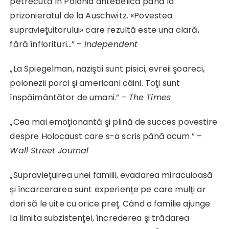
petrecută în Polonia antebelică până la
prizonieratul de la Auschwitz. «Povestea
supravieţuitorului» care rezultă este una clară,
fără înflorituri…” –
Independent
„La Spiegelman, naziştii sunt pisici, evreii şoareci,
polonezii porci şi americani câini. Toţi sunt
înspăimântător de umani.” –
The Times
„Cea mai emoţionantă şi plină de succes povestire
despre Holocaust care s-a scris până acum.” –
Wall Street Journal
„Supravieţuirea unei familii, evadarea miraculoasă
şi încarcerarea sunt experienţe pe care mulţi ar
dori să le uite cu orice preţ. Când o familie ajunge
la limita subzistenţei, încrederea şi trădarea