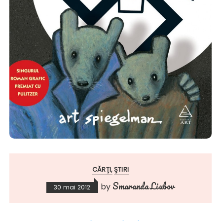
CĂRŢI
ŞTIRI
Smaranda Liubov
by
30 mai 2012