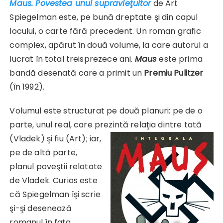
Maus. Povestea unui supravieţuitor
de Art
Spiegelman este, pe bună dreptate şi din capul
locului, o carte fără precedent. Un roman grafic
complex, apărut în două volume, la care autorul a
lucrat în total treisprezece ani.
Maus
este prima
bandă desenată care a primit un
Premiu Pulitzer
(în 1992).
Volumul este structurat pe două planuri: pe de o
parte, unul real, care prezintă relaţia dintre tată
(Vladek) şi fiu (Art);
iar,
pe de altă parte,
planul poveştii relatate
de Vladek. Curios este
că Spiegelman îşi scrie
şi-şi desenează
romanul în faţa