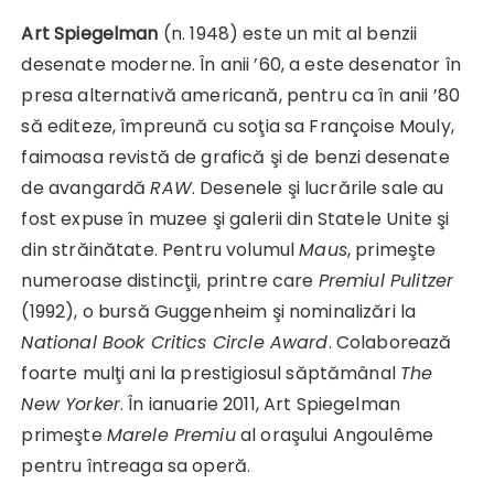
Art Spiegelman
(n. 1948) este un mit al benzii
desenate moderne. În anii ’60, a este desenator în
presa alternativă americană, pentru ca în anii ’80
să editeze, împreună cu soţia sa Françoise Mouly,
faimoasa revistă de grafică şi de benzi desenate
de avangardă
RAW
. Desenele şi lucrările sale au
fost expuse în muzee şi galerii din Statele Unite şi
din străinătate. Pentru volumul
Maus
, primeşte
numeroase distincţii, printre care
Premiul Pulitzer
(1992), o bursă Guggenheim şi nominalizări la
National Book Critics Circle Award
. Colaborează
foarte mulţi ani la prestigiosul săptămânal
The
New Yorker
. În ianuarie 2011, Art Spiegelman
primeşte
Marele Premiu
al oraşului Angoulême
pentru întreaga sa operă.