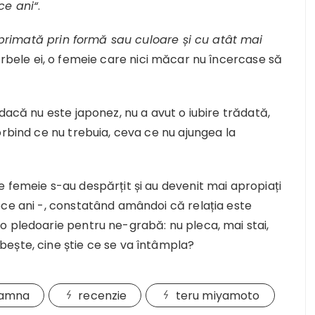
ce ani“
.
xprimată prin formă sau culoare și cu atât mai
orbele ei, o femeie care nici măcar nu încercase să
dacă nu este japonez, nu a avut o iubire trădată,
orbind ce nu trebuia, ceva ce nu ajungea la
 femeie s-au despărțit și au devenit mai apropiați
ece ani -, constatând amândoi că relația este
o pledoarie pentru ne-grabă: nu pleca, mai stai,
ește, cine știe ce se va întâmpla?
oamna
recenzie
teru miyamoto