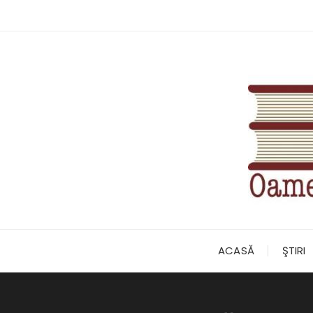
Skip
to
content
ACASĂ
ŞTIRI