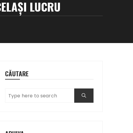
CELAȘI LUCRU
u
CĂUTARE