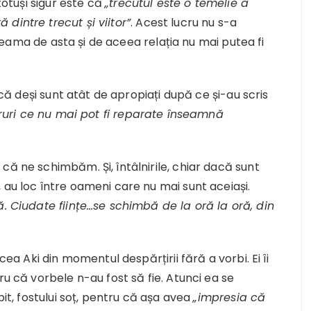
 totuși sigur este că
„trecutul este o temelie a
dintre trecut și viitor”
. Acest lucru nu s-a
t seama de asta și de aceea relația nu mai putea fi
s că deși sunt atât de apropiați după ce și-au scris
ruri ce nu mai pot fi reparate înseamnă
că ne schimbăm. Și, întâlnirile, chiar dacă sunt
 au loc între oameni care nu mai sunt aceiași.
 Ciudate ființe…se schimbă de la oră la oră, din
cea Aki din momentul despărțirii fără a vorbi. Ei îi
ru că vorbele n-au fost să fie. Atunci ea se
bit, fostului soț, pentru că așa avea
„impresia că