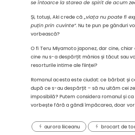
se
î
ntoarce la starea de spirit de acum ze
Și, totuși, Aki crede că
„viața nu poate fi e
puțin prin cuvinte“
. Nu te pun pe gânduri v
vorbească?
O fi Teru Miyamoto japonez, dar cine, chiar 
cine nu s-a despărțit mânios și tăcut sau v
resorturile intime ale ființei?
Romanul acesta este ciudat: ce bărbat și ce
după ce s-au despărțit – să nu uităm cei z
imposibilă? Putem considera romanul și ca 
vorbește fără a gândi împăcarea, doar vorb
aurora liiceanu
brocart de t