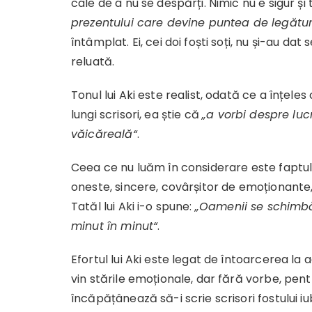
cale de a nu se despărți. Nimic nu e sigur și
prezentului care devine puntea de legătură 
întâmplat. Ei, cei doi foști soți, nu și-au da
reluată.
Tonul lui Aki este realist, odată ce a înțele
lungi scrisori, ea știe că
„a vorbi despre luc
văicăreală
“
.
Ceea ce nu luăm în considerare este faptul 
oneste, sincere, covârșitor de emoționante,
Tatăl lui Aki i-o spune:
„Oamenii se schimbă.
minut în minut“
.
Efortul lui Aki este legat de întoarcerea la a
vin stările emoționale, dar fără vorbe, pent
încăpățânează să-i scrie scrisori fostului iu