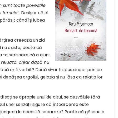
 sunt toate poveștile
 femeie“.
Desigur că el
 părăsit când își iubea
ărțirea creează un zid
d nu exista, poate că
ntr-o scrisoare că a ajuns
i reluată, chiar dacă nu
acă ar fi vorbit? Dacă și-ar fi spus sincer prin ce
 depășea orgoliul, gelozia și nu lăsa ca relația lor
ii soți se apropie unul de altul, se dezvăluie fără
ul unei senzații sigure că întoarcerea este
nu ajungeau la această separare? Poate că găseau o