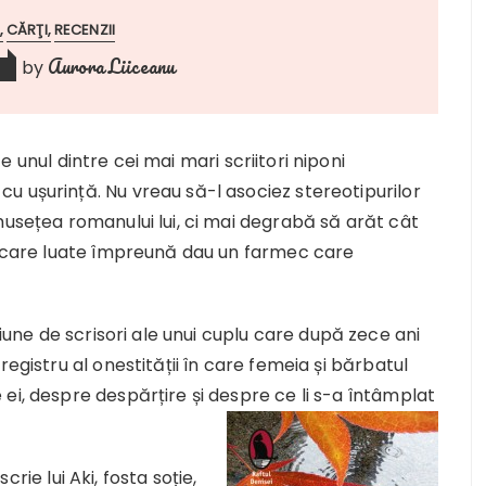
CĂRŢI
RECENZII
Aurora Liiceanu
by
e unul dintre cei mai mari scriitori niponi
u ușurință. Nu vreau să-l asociez stereotipurilor
musețea romanului lui, ci mai degrabă să arăt cât
i, care luate împreună dau un farmec care
une de scrisori ale unui cuplu care după zece ani
egistru al onestității în care femeia și bărbatul
ei, despre despărțire și despre ce li s-a întâmplat
scrie lui Aki, fosta soție,