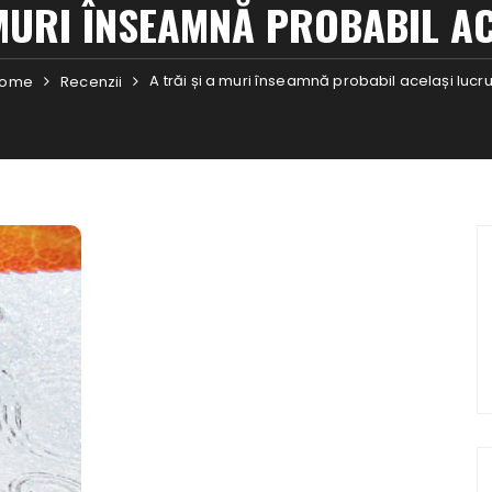
 MURI ÎNSEAMNĂ PROBABIL A
A trăi și a muri înseamnă probabil același lucr
ome
Recenzii