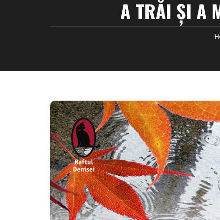
A TRĂI ȘI A
H