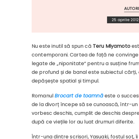
AUTORI
25 aprilie 2012
Nu este inutil să spun că
Teru Miyamoto
est
contemporani. Cartea de față ne convinge c
legate de „niponitate“ pentru a susține fru
de profund și de banal este subiectul cărț
depășește spatial și timpul.
Romanul
Brocart de toamn
ă
este o succesi
de la divorț începe să se cunoască, într-un r
vorbesc deschis, cumplit de deschis despre 
după ce viețile lor au luat drumuri diferite.
Într-una dintre scrisori, Yasuaki, fostul soț, îi 