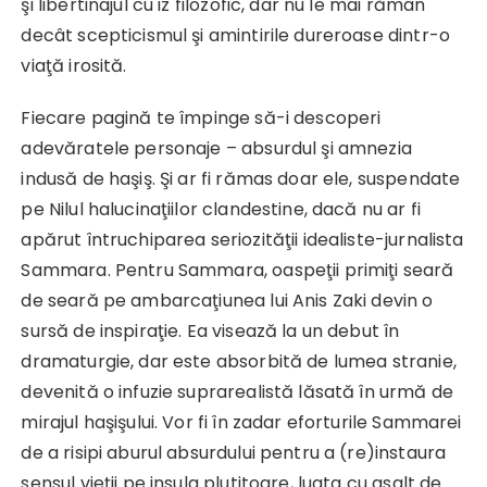
şi libertinajul cu iz filozofic, dar nu le mai rămân
decât scepticismul şi amintirile dureroase dintr-o
viaţă irosită.
Fiecare pagină te împinge să-i descoperi
adevăratele personaje – absurdul şi amnezia
indusă de haşiş. Şi ar fi rămas doar ele, suspendate
pe Nilul halucinaţiilor clandestine, dacă nu ar fi
apărut întruchiparea seriozităţii idealiste-jurnalista
Sammara. Pentru Sammara, oaspeţii primiţi seară
de seară pe ambarcaţiunea lui Anis Zaki devin o
sursă de inspiraţie. Ea visează la un debut în
dramaturgie, dar este absorbită de lumea stranie,
devenită o infuzie suprarealistă lăsată în urmă de
mirajul haşişului. Vor fi în zadar eforturile Sammarei
de a risipi aburul absurdului pentru a (re)instaura
sensul vieţii pe insula plutitoare, luata cu asalt de