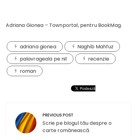
Adriana Gionea – Townportal, pentru BookMag.
adriana gionea
Naghib Mahfuz
palavrageala pe nil
recenzie
roman
Navigare
în
PREVIOUS POST
articole
Scrie pe blogul tău despre o
carte românească