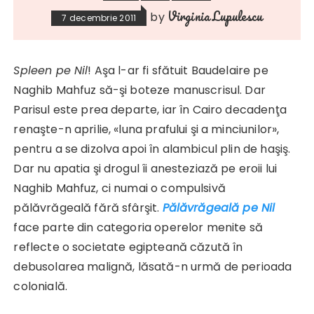
Virginia Lupulescu
by
7 decembrie 2011
Spleen pe Nil
! Aşa l-ar fi sfătuit Baudelaire pe
Naghib Mahfuz să-şi boteze manuscrisul. Dar
Parisul este prea departe, iar în Cairo decadenţa
renaşte-n aprilie, «luna prafului şi a minciunilor»,
pentru a se dizolva apoi în alambicul plin de haşiş.
Dar nu apatia şi drogul îi anesteziază pe eroii lui
Naghib Mahfuz, ci numai o compulsivă
pălăvrăgeală fără sfârşit.
Pălăvrăgeală pe Nil
face parte din categoria operelor menite să
reflecte o societate egipteană căzută în
debusolarea malignă, lăsată-n urmă de perioada
colonială.