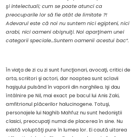
şi intelectuali; cum se poate atunci ca
preocuparile lor să fie atât de limitate ?!
Adevarul este că noi nu suntem nici egipteni, nici
arabi, nici oameni obişnuiţi. Noi aparţinem unei
categorii speciale…Suntem oamenii acestui bac“.
În viaţa de zi cu zi sunt funcţionari, avocaţi, critici de
arta, scriitori şi actori, dar noaptea sunt sclavii
haşişului pulsând în vaporii din narghilea. Işi dau
întâlnire pe Nil, mai exact pe bacul lui Anis Zaki,
amfitrionul plăcerilor halucinogene. Totuşi,
personajele lui Naghib Mahfuz nu sunt hedoniştii
clasici, preocupaţi numai de placerea în sine. Nu
există voluptăţi pure în lumea lor. Ei caută uitarea