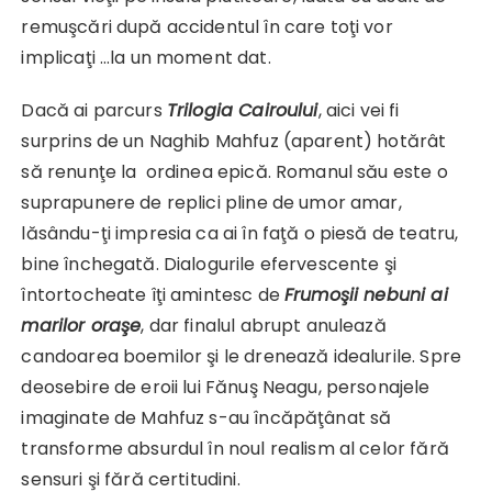
remuşcări după accidentul în care toţi vor
implicaţi …la un moment dat.
Dacă ai parcurs
Trilogia Cairoului
, aici vei fi
surprins de un Naghib Mahfuz (aparent) hotărât
să renunţe la ordinea epică. Romanul său este o
suprapunere de replici pline de umor amar,
lăsându-ţi impresia ca ai în faţă o piesă de teatru,
bine închegată. Dialogurile efervescente şi
întortocheate îţi amintesc de
Frumoşii nebuni ai
marilor oraşe
, dar finalul abrupt anulează
candoarea boemilor şi le drenează idealurile. Spre
deosebire de eroii lui Fănuş Neagu, personajele
imaginate de Mahfuz s-au încăpăţânat să
transforme absurdul în noul realism al celor fără
sensuri şi fără certitudini.