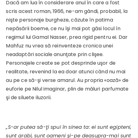
Dacă am lua în considerare anul în care a fost
scris acest roman, 1966, ne-am gândi, probabil, la
nişte personaje burgheze, căzute în patima
nepăsării boeme, ce nu îşi mai pot găsi locul în
regimul lui Gamal Nasser, prea rigid pentru ei. Dar
Mahfuz nu vrea să reinventeze cronica unei
neadaptări sociale anunţate prin clişee.
Personajele create se pot desprinde uşor de
realitate, revenind la ea doar atunci când nu mai
au pe ce să-şi verse amarul. Au propria «oază» de
euforie pe Nilul imaginar, plin de mâluri parfumate
şi de siluete iluzorii.
„S-ar putea să-ţi spui în sinea ta: ei sunt egipteni,
sunt arabi, sunt oameni şi-pe deasupra-mai sunt