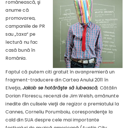
românească, şi
anume că
promovarea,
campaniile de PR
sau „taxa“ pe
lectură nu fac
casă bună în
România.
Faptul că putem citi gratuit în avanpremieră un
fragment-traducere din Cartea Anului 2011 în
Elveţia,
Jakob se hotărăşte să iubească
,
Cătălin
Dorian Florescu, recenzii de Jim Welsh, amănunte
inedite din culisele vieţii de regizor a premiatului la
Cannes, Corneliu Porumboiu, corespondenţe la
cald din SUA despre cele mai importante
festivaluri de muzică americană (
Austin City