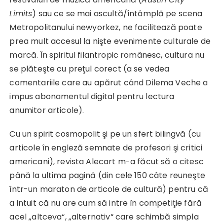
Limits
) sau ce se mai ascultă/întâmplă pe scena
Metropolitanului newyorkez, ne facilitează poate
prea mult accesul la nişte evenimente culturale de
marcă. În spiritul filantropic românesc, cultura nu
se plăteşte cu preţul corect (a se vedea
comentariile care au apărut când Dilema Veche a
impus abonamentul digital pentru lectura
anumitor articole).
Cu un spirit cosmopolit şi pe un sfert bilingvă (cu
articole în engleză semnate de profesori şi critici
americani), revista Alecart m-a făcut să o citesc
până la ultima pagină (din cele 150 câte reuneşte
într-un maraton de articole de cultură) pentru că
a intuit că nu are cum să intre în competiţie fără
acel „altceva“, „alternativ“ care schimbă simpla