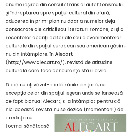
anume ieşirea din cercul strâns al autohtonismului
şi îndreptarea spre spaţiul cultural din afară,
aducerea în prim-plan nu doar a numelor deja
consacrate ale criticii sau literaturii române, ci şi a
recentelor apariţii editoriale sau a evenimentelor
culturale din spaţiul european sau american găsim,
nu din întâmplare, în
Alecart
(http://www.alecart.ro/), revistă de atitudine
culturală care face concurenţă stării civile.
Dacă nu aţi văzut-o în librăriile din ţară, cu
excepţia celor din spaţiul ieşean unde se lansează
de fapt bianual Alecart, s-a întâmplat pentru că
nici această revistă nu se dezice
(momentan!) de
credinţa nu
tocmai sănătoasă