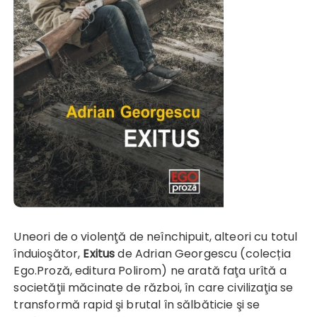
Uneori de o violenţă de neînchipuit, alteori cu totul
înduioşător,
Exitus
de Adrian Georgescu (colecția
Ego.Proză, editura Polirom) ne arată faţa urîtă a
societăţii măcinate de război, în care civilizaţia se
transformă rapid şi brutal în sălbăticie şi se