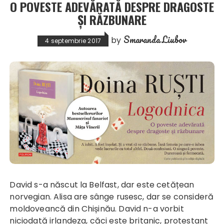
O POVESTE ADEVĂRATĂ DESPRE DRAGOSTE
ȘI RĂZBUNARE
Smaranda Liubov
by
4 septembrie 2017
David s-a născut la Belfast, dar este cetățean
norvegian. Alisa are sânge rusesc, dar se consideră
moldoveancă din Chișinău. David n-a vorbit
niciodată irlandeza, căci este britanic, protestant