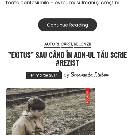
toate confesiunile – evrei, musulmani şi creştini.
Continue Reading
AUTORI
CĂRŢI
RECENZII
”EXITUS” SAU CÂND ÎN ADN-UL TĂU SCRIE
#REZIST
Smaranda Liubov
by
14 martie 2017