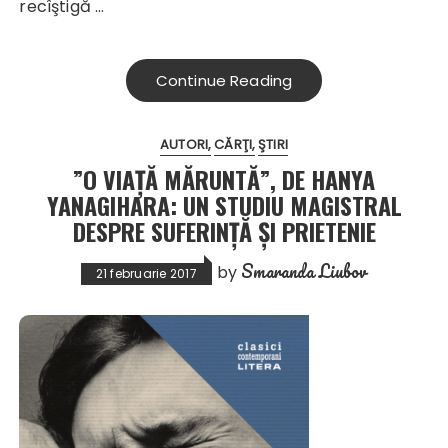
recîştigă …
Continue Reading
AUTORI
CĂRŢI
ŞTIRI
”O VIAȚĂ MĂRUNTĂ”, DE HANYA
YANAGIHARA: UN STUDIU MAGISTRAL
DESPRE SUFERINŢĂ ŞI PRIETENIE
Smaranda Liubov
by
21 februarie 2017