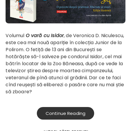
Volumul
O vară cu Isidor
, de Veronica D. Niculescu,
este cea mai nouă apariție în colecția Junior de la
Polirom. O fetiță de 13 ani din București se
hotărăște să-l salveze pe condorul Isidor, cel mai
bătrîn locatar de la Zoo Băneasa, după ce vede la
televizor știrea despre moartea cimpanzeului,
veteranul de pînă atunci al grădinii. Dar ce te faci
cînd reușești să eliberezi o pasăre care nu mai știe
să zboare?
Continue Reading