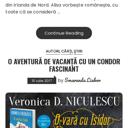
din Irlanda de Nord. Alisa vorbește românește, cu
toate că se consideră …
Continue Reading
AUTORI
CĂRŢI
ŞTIRI
O AVENTURĂ DE VACANȚĂ CU UN CONDOR
FASCINANT
Smaranda Liubov
by
10 iulie 2017