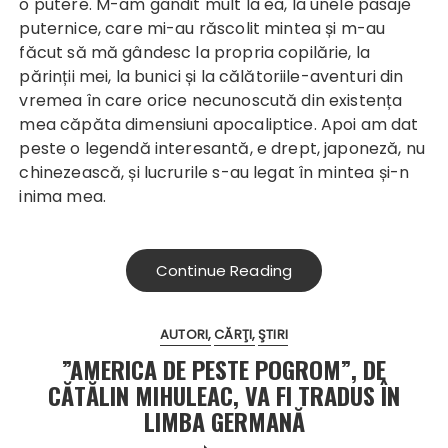
o putere. M-am gândit mult la ea, la unele pasaje
puternice, care mi-au răscolit mintea și m-au
făcut să mă gândesc la propria copilărie, la
părinții mei, la bunici și la călătoriile-aventuri din
vremea în care orice necunoscută din existența
mea căpăta dimensiuni apocaliptice. Apoi am dat
peste o legendă interesantă, e drept, japoneză, nu
chinezească, și lucrurile s-au legat în mintea și-n
inima mea.
Continue Reading
AUTORI
CĂRŢI
ŞTIRI
”AMERICA DE PESTE POGROM”, DE
CĂTĂLIN MIHULEAC, VA FI TRADUS ÎN
LIMBA GERMANĂ