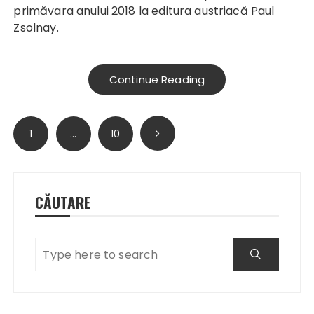
primăvara anului 2018 la editura austriacă Paul
Zsolnay.
Continue Reading
Paginație
1
…
10
articole
CĂUTARE