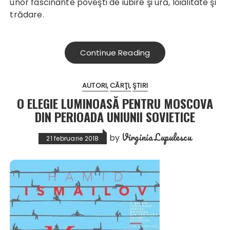
unor fascinante poveşti de iubire şi ură, loialitate şi
trădare.
Continue Reading
AUTORI
CĂRŢI
ŞTIRI
O ELEGIE LUMINOASĂ PENTRU MOSCOVA
DIN PERIOADA UNIUNII SOVIETICE
Virginia Lupulescu
by
21 februarie 2018