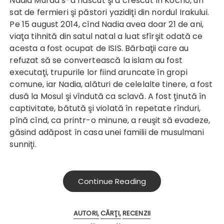
Nadia Murad s-a născut şi a crescut în Kocho, un
sat de fermieri şi păstori yazidiţi din nordul Irakului.
Pe 15 august 2014, cînd Nadia avea doar 21 de ani,
viaţa tihnită din satul natal a luat sfîrşit odată ce
acesta a fost ocupat de ISIS. Bărbaţii care au
refuzat să se convertească la islam au fost
executaţi, trupurile lor fiind aruncate în gropi
comune, iar Nadia, alături de celelalte tinere, a fost
dusă la Mosul şi vîndută ca sclavă. A fost ţinută în
captivitate, bătută şi violată în repetate rînduri,
pînă cînd, ca printr-o minune, a reuşit să evadeze,
găsind adăpost în casa unei familii de musulmani
sunniţi.
Continue Reading
AUTORI
CĂRŢI
RECENZII