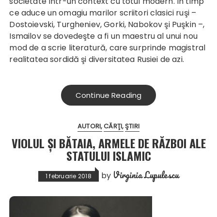
societate într-un context cu totul modern. În timp
ce aduce un omagiu marilor scriitori clasici ruşi –
Dostoievski, Turgheniev, Gorki, Nabokov şi Puşkin –,
Ismailov se dovedeşte a fi un maestru al unui nou
mod de a scrie literatură, care surprinde magistral
realitatea sordidă şi diversitatea Rusiei de azi.
Continue Reading
AUTORI
CĂRŢI
ŞTIRI
VIOLUL ŞI BĂTAIA, ARMELE DE RĂZBOI ALE
STATULUI ISLAMIC
Virginia Lupulescu
by
1 februarie 2018