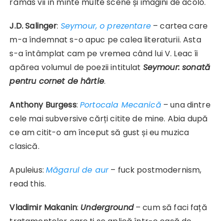
rămas vii în minte multe scene și imagini de acolo.
J.D. Salinger
:
Seymour, o prezentare
– cartea care
m-a îndemnat s-o apuc pe calea literaturii. Asta
s-a întâmplat cam pe vremea când lui V. Leac îi
apărea volumul de poezii intitulat
Seymour: sonată
pentru cornet de hârtie
.
Anthony Burgess
:
Portocala Mecanică
– una dintre
cele mai subversive cărți citite de mine. Abia după
ce am citit-o am început să gust și eu muzica
clasică.
Apuleius:
Măgarul de aur
– fuck postmodernism,
read this.
Vladimir Makanin
:
Underground
– cum să faci față