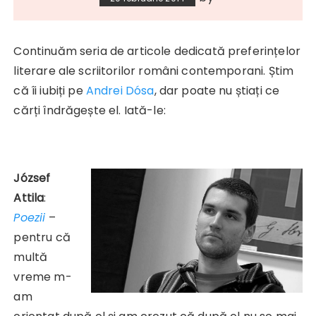
Continuăm seria de articole dedicată preferințelor
literare ale scriitorilor români contemporani. Știm
că îi iubiți pe
Andrei Dósa
, dar poate nu știați ce
cărți îndrăgește el. Iată-le:
József
Attila
:
Poezii
–
pentru că
multă
vreme m-
am