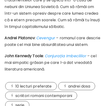
tratamentelor care ți se aplică într-o casă de
nebuni din Uniunea Sovietică. Cum să rămâi om
într-un sistem opresiv despre care lumea credea
că e etern precum soarele. Cum să rămâi tu însuți
în timpul capitalismului sălbatic.
Andrei Platonov
:
Cevengur
– romanul care descrie
poate cel mai bine absurditatea unui sistem.
John Kennedy Toole
:
Conjurația Imbecililor
– cel
mai simpatic grăsan pe care l-a dat vreodată
literatura americană.
10 lecturi preferate
andrei dosa
scriitori romani contemporani
serie