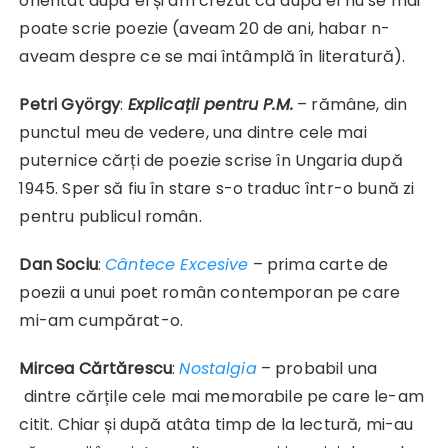
orientat după el și am crezut că după el nu se mai
poate scrie poezie (aveam 20 de ani, habar n-
aveam despre ce se mai întâmplă în literatură).
Petri György
:
Explicații pentru P.M.
– rămâne, din
punctul meu de vedere, una dintre cele mai
puternice cărți de poezie scrise în Ungaria după
1945. Sper să fiu în stare s-o traduc într-o bună zi
pentru publicul român.
Dan Sociu
:
Cântece Excesive
– prima carte de
poezii a unui poet român contemporan pe care
mi-am cumpărat-o.
Mircea Cărtărescu
:
Nostalgia
– probabil una
dintre cărțile cele mai memorabile pe care le-am
citit. Chiar și după atâta timp de la lectură, mi-au