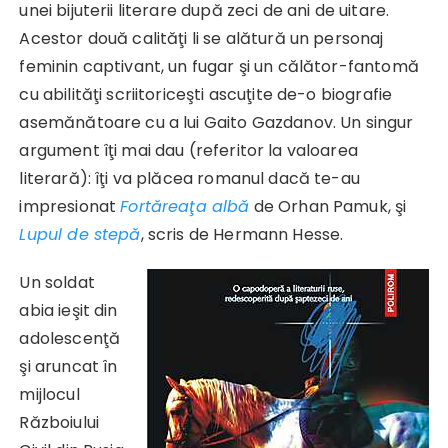
unei bijuterii literare după zeci de ani de uitare.
Acestor două calităţi li se alătură un personaj
feminin captivant, un fugar şi un călător-fantomă
cu abilităţi scriitoriceşti ascuţite de-o biografie
asemănătoare cu a lui Gaito Gazdanov. Un singur
argument îţi mai dau (referitor la valoarea
literară): îţi va plăcea romanul dacă te-au
impresionat
Fortăreaţa albă
de Orhan Pamuk, şi
Lupul de stepă
, scris de Hermann Hesse.
Un soldat
abia ieşit din
adolescenţă
şi aruncat în
mijlocul
Războiului