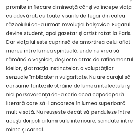
promite în fiecare dimineaţă că-şi va începe viaţa
cu adevărat, cu toate visurile de fugar din calea
războiului ce-a urmat revoluţiei bolşevice. Fugarul
devine student, apoi gazetar şi artist ratat la Paris.
Dar viaţa lui este cuprinsă de amorţirea celui aflat
mereu între lumea spirituală, unde nu vrea să
rămână o veşnicie, deşi este atras de rafinamentul
ideilor, şi atracţia instinctelor, a voluptăţilor
senzuale îmbibate-n vulgaritate. Nu are curajul să
consume fanteziile străine de lumea intelectului şi
nici perseverenţa de-a scrie acea capodoperă
literară care să-l ancoreze în lumea superioară
mult visată. Nu reuşeşte decât să penduleze între
aceşti doi poli ai lumii sale interioare, scindate între
minte şi carnal.