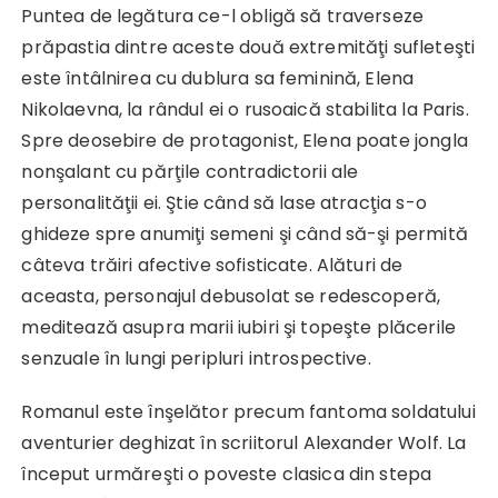
Puntea de legătura ce-l obligă să traverseze
prăpastia dintre aceste două extremităţi sufleteşti
este întâlnirea cu dublura sa feminină, Elena
Nikolaevna, la rândul ei o rusoaică stabilita la Paris.
Spre deosebire de protagonist, Elena poate jongla
nonşalant cu părţile contradictorii ale
personalităţii ei. Ştie când să lase atracţia s-o
ghideze spre anumiţi semeni şi când să-şi permită
câteva trăiri afective sofisticate. Alături de
aceasta, personajul debusolat se redescoperă,
meditează asupra marii iubiri şi topeşte plăcerile
senzuale în lungi peripluri introspective.
Romanul este înşelător precum fantoma soldatului
aventurier deghizat în scriitorul Alexander Wolf. La
început urmăreşti o poveste clasica din stepa