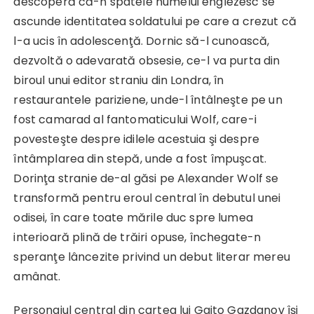
descoperă că-n spatele numelui englezesc se
ascunde identitatea soldatului pe care a crezut că
l-a ucis în adolescenţă. Dornic să-l cunoască,
dezvoltă o adevarată obsesie, ce-l va purta din
biroul unui editor straniu din Londra, în
restaurantele pariziene, unde-l întâlneşte pe un
fost camarad al fantomaticului Wolf, care-i
povesteşte despre idilele acestuia şi despre
întâmplarea din stepă, unde a fost împuşcat.
Dorinţa stranie de-al găsi pe Alexander Wolf se
transformă pentru eroul central în debutul unei
odisei, în care toate mările duc spre lumea
interioară plină de trăiri opuse, închegate-n
speranţe lâncezite privind un debut literar mereu
amânat.
Personajul central din cartea lui Gaito Gazdanov îşi