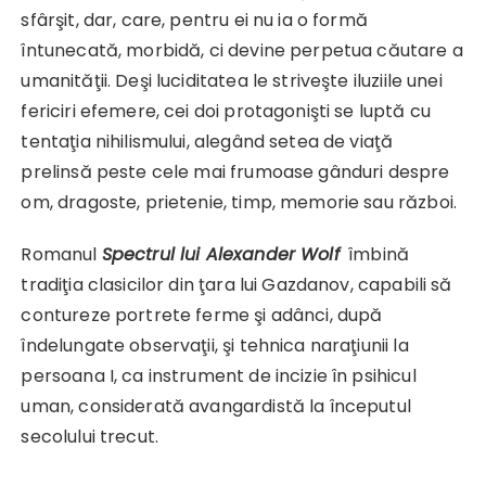
sfârşit, dar, care, pentru ei nu ia o formă
întunecată, morbidă, ci devine perpetua căutare a
umanităţii. Deşi luciditatea le striveşte iluziile unei
fericiri efemere, cei doi protagonişti se luptă cu
tentaţia nihilismului, alegând setea de viaţă
prelinsă peste cele mai frumoase gânduri despre
om, dragoste, prietenie, timp, memorie sau război.
Romanul
Spectrul lui Alexander Wolf
îmbină
tradiţia clasicilor din ţara lui Gazdanov, capabili să
contureze portrete ferme şi adânci, după
îndelungate observaţii, şi tehnica naraţiunii la
persoana I, ca instrument de incizie în psihicul
uman, considerată avangardistă la începutul
secolului trecut.