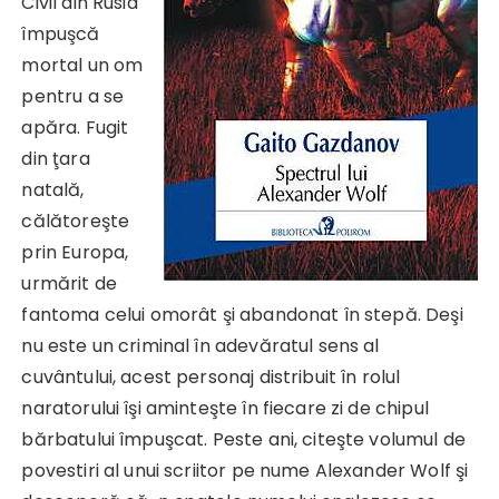
Civil din Rusia
împuşcă
mortal un om
pentru a se
apăra. Fugit
din ţara
natală,
călătoreşte
prin Europa,
urmărit de
fantoma celui omorât şi abandonat în stepă. Deşi
nu este un criminal în adevăratul sens al
cuvântului, acest personaj distribuit în rolul
naratorului îşi aminteşte în fiecare zi de chipul
bărbatului împuşcat. Peste ani, citeşte volumul de
povestiri al unui scriitor pe nume Alexander Wolf şi