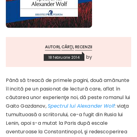
AUTORI
CĂRŢI
RECENZII
by
18 februarie 2014
Până să treacă de primele pagini, două amănunte
îl incită pe un pasionat de lectură care, aflat în
căutarea unor experienţe noi, dă peste romanul lui
Gaito Gazdanov,
Spectrul lui Alexander Wolf
: viaţa
tumultuoasă a scriitorului, ce-a fugit din Rusia lui
Lenin, apoi s-a mutat la Paris după escale
aventuroase la Constantinopol, şi redescoperirea