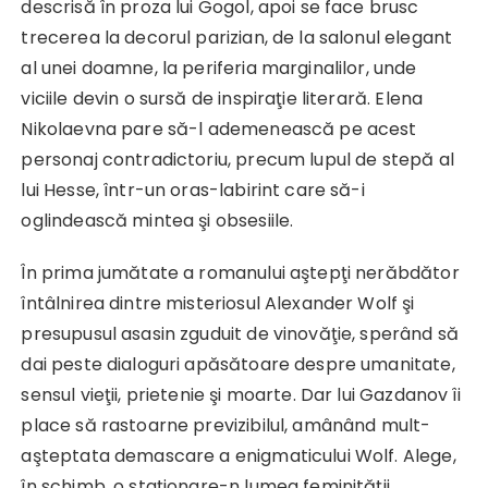
descrisă în proza lui Gogol, apoi se face brusc
trecerea la decorul parizian, de la salonul elegant
al unei doamne, la periferia marginalilor, unde
viciile devin o sursă de inspiraţie literară. Elena
Nikolaevna pare să-l ademenească pe acest
personaj contradictoriu, precum lupul de stepă al
lui Hesse, într-un oras-labirint care să-i
oglindească mintea şi obsesiile.
În prima jumătate a romanului aştepţi nerăbdător
întâlnirea dintre misteriosul Alexander Wolf şi
presupusul asasin zguduit de vinovăţie, sperând să
dai peste dialoguri apăsătoare despre umanitate,
sensul vieţii, prietenie şi moarte. Dar lui Gazdanov îi
place să rastoarne previzibilul, amânând mult-
aşteptata demascare a enigmaticului Wolf. Alege,
în schimb, o staţionare-n lumea feminităţii