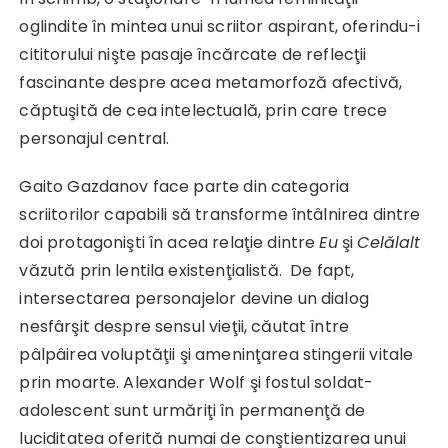
oglindite în mintea unui scriitor aspirant, oferindu-i
cititorului nişte pasaje încărcate de reflecţii
fascinante despre acea metamorfoză afectivă,
căptuşită de cea intelectuală, prin care trece
personajul central.
Gaito Gazdanov face parte din categoria
scriitorilor capabili să transforme întâlnirea dintre
doi protagonişti în acea relaţie dintre
Eu
şi
Celălalt
văzută prin lentila existenţialistă. De fapt,
intersectarea personajelor devine un dialog
nesfârşit despre sensul vieţii, căutat între
pâlpâirea voluptăţii şi ameninţarea stingerii vitale
prin moarte. Alexander Wolf şi fostul soldat-
adolescent sunt urmăriţi în permanenţă de
luciditatea oferită numai de conştientizarea unui