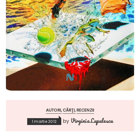
AUTORI
CĂRŢI
RECENZII
Virginia Lupulescu
by
1 martie 2012