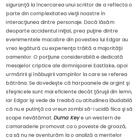
siguranţă la încercarea unui scriitor de a reflecta o
parte din complexitatea vieţii noastre în
interacţiunea dintre personaje. Dacă lăsăm
deoparte accidentul iniţial, prea puţine dintre
evenimentele macabre din povestea lui Edgar au
vreo legătură cu experienţa trăită a majorităţii
oamenilor. O porţiune considerabilă e dedicată
mesajelor criptice ale domnişoarei Eastlake, apoi
urmăririi şi înăbuşirii vampirilor la care se referea
bătrâna. Se dovedeşte că harpoanele de argint şi
sfeşnicele sunt mai eficiente decât ţăruşii din lemn,
iar Edgar îşi vede de treabă cu atitudinea lăudabilă
că nu e putinţă ca vreun zombi să-i ucidă fiica şi să
scape nevătămat.
Duma Key
e un western de
camaraderie promovat ca o poveste de groază,
ca să nu ne aventurăm la o analiză a meritelor