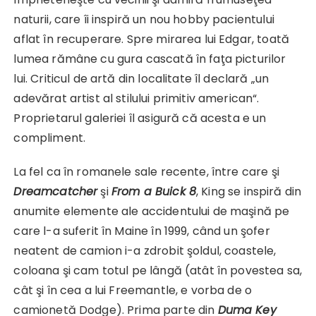
naturii, care îi inspiră un nou hobby pacientului
aflat în recuperare. Spre mirarea lui Edgar, toată
lumea rămâne cu gura cascată în faţa picturilor
lui. Criticul de artă din localitate îl declară „un
adevărat artist al stilului primitiv american“.
Proprietarul galeriei îl asigură că acesta e un
compliment.
La fel ca în romanele sale recente, între care şi
Dreamcatcher
şi
From a Buick 8
, King se inspiră din
anumite elemente ale accidentului de maşină pe
care l-a suferit în Maine în 1999, când un şofer
neatent de camion i-a zdrobit şoldul, coastele,
coloana şi cam totul pe lângă (atât în povestea sa,
cât şi în cea a lui Freemantle, e vorba de o
camionetă Dodge). Prima parte din
Duma Key