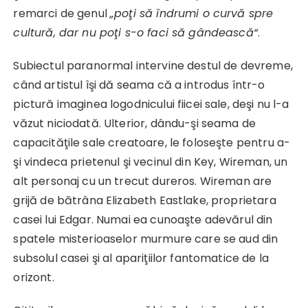
remarci de genul
„poţi să îndrumi o curvă spre
cultură, dar nu poţi s-o faci să gândească“
.
Subiectul paranormal intervine destul de devreme,
când artistul îşi dă seama că a introdus într-o
pictură imaginea logodnicului fiicei sale, deşi nu l-a
văzut niciodată. Ulterior, dându-şi seama de
capacităţile sale creatoare, le foloseşte pentru a-
şi vindeca prietenul şi vecinul din Key, Wireman, un
alt personaj cu un trecut dureros. Wireman are
grijă de bătrâna Elizabeth Eastlake, proprietara
casei lui Edgar. Numai ea cunoaşte adevărul din
spatele misterioaselor murmure care se aud din
subsolul casei şi al apariţiilor fantomatice de la
orizont.