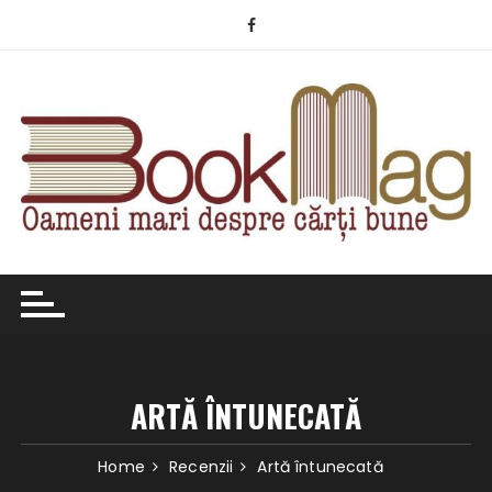
Skip
to
content
ARTĂ ÎNTUNECATĂ
Home
Recenzii
Artă întunecată