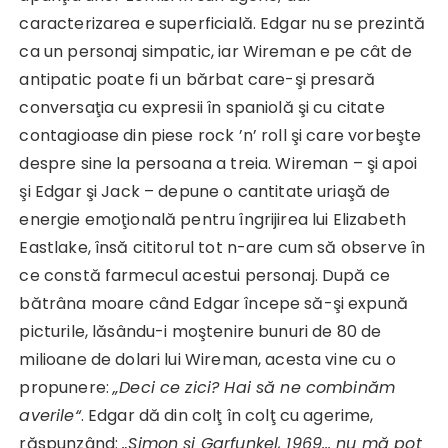
caracterizarea e superficială. Edgar nu se prezintă
ca un personaj simpatic, iar Wireman e pe cât de
antipatic poate fi un bărbat care-şi presară
conversaţia cu expresii în spaniolă şi cu citate
contagioase din piese rock ’n’ roll şi care vorbeşte
despre sine la persoana a treia. Wireman – şi apoi
şi Edgar şi Jack – depune o cantitate uriaşă de
energie emoţională pentru îngrijirea lui Elizabeth
Eastlake, însă cititorul tot n-are cum să observe în
ce constă farmecul acestui personaj. După ce
bătrâna moare când Edgar începe să-şi expună
picturile, lăsându-i moştenire bunuri de 80 de
milioane de dolari lui Wireman, acesta vine cu o
propunere:
„Deci ce zici? Hai să ne combinăm
averile“
. Edgar dă din colţ în colţ cu agerime,
răspunzând:
„Simon şi Garfunkel, 1969… nu mă pot