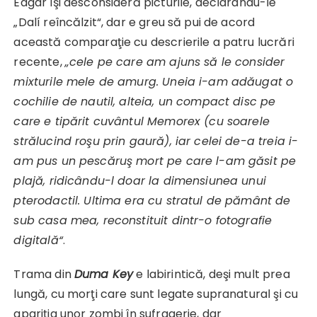
Edgar îşi desconsideră picturile, declarându-le
„Dalí reîncălzit“, dar e greu să pui de acord
această comparaţie cu descrierile a patru lucrări
recente,
„cele pe care am ajuns să le consider
mixturile mele de amurg. Uneia i-am adăugat o
cochilie de nautil, alteia, un compact disc pe
care e tipărit cuvântul Memorex (cu soarele
strălucind roşu prin gaură), iar celei de-a treia i-
am pus un pescăruş mort pe care l-am găsit pe
plajă, ridicându-l doar la dimensiunea unui
pterodactil. Ultima era cu stratul de pământ de
sub casa mea, reconstituit dintr-o fotografie
digitală“
.
Trama din
Duma Key
e labirintică, deşi mult prea
lungă, cu morţi care sunt legate supranatural şi cu
apariţia unor zombi în sufragerie, dar