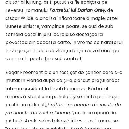
cititor al lui King, ar fi putut să fie schiţată pe
reversul romanului
Portretul lui Dorian Grey
, de
Oscar Wilde, o analiză înfiorătoare a magiei artei.
Sunete sinistre, vampirice poate, se aud de sub
temelia casei în jurul căreia se desfăşoară
povestea din această carte, în vreme ce naratorul
face greşeala de a dezlănţui forţe răuvoitoare pe
care nu le poate ţine sub control.
Edgar Freemantle e un fost şef de şantier care s-a
mutat în Florida după ce şi-a pierdut braţul drept
într-un accident la locul de muncă. Bărbatul
urmează sfatul unui psiholog şi se mută pe o fâşie
pustie, în mijlocul
„brăţării fermecate de insule de
pe coasta de vest a Floridei“
, unde se apucă de
pictură. Acolo se instalează într-o casă mare, se
împrieteneşte cu vecinii şi admiră frumuseţea