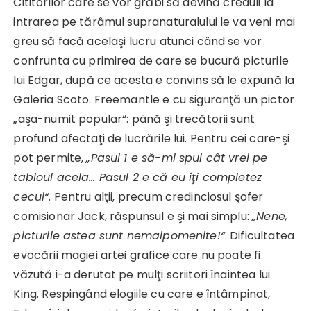
Cititorilor care se vor grăbi să devină creduli la
intrarea pe tărâmul supranaturalului le va veni mai
greu să facă acelaşi lucru atunci când se vor
confrunta cu primirea de care se bucură picturile
lui Edgar, după ce acesta e convins să le expună la
Galeria Scoto. Freemantle e cu siguranţă un pictor
„aşa-numit popular“: până şi trecătorii sunt
profund afectaţi de lucrările lui. Pentru cei care-şi
pot permite,
„Pasul 1 e să-mi spui cât vrei pe
tabloul acela… Pasul 2 e că eu îţi completez
cecul“
. Pentru alţii, precum credinciosul şofer
comisionar Jack, răspunsul e şi mai simplu:
„Nene,
picturile astea sunt nemaipomenite!“
. Dificultatea
evocării magiei artei grafice care nu poate fi
văzută i-a derutat pe mulţi scriitori înaintea lui
King. Respingând elogiile cu care e întâmpinat,