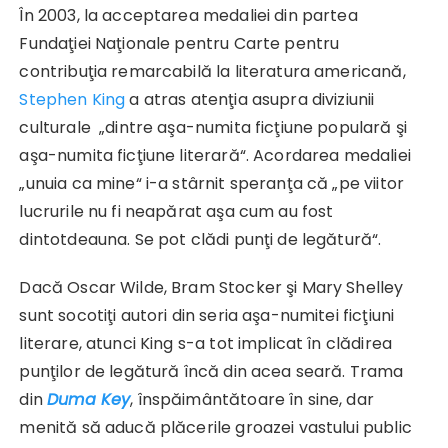
În 2003, la acceptarea medaliei din partea
Fundaţiei Naţionale pentru Carte pentru
contribuţia remarcabilă la literatura americană,
Stephen King
a atras atenţia asupra diviziunii
culturale „dintre aşa-numita ficţiune populară şi
aşa-numita ficţiune literară“. Acordarea medaliei
„unuia ca mine“ i-a stârnit speranţa că „pe viitor
lucrurile nu fi neapărat aşa cum au fost
dintotdeauna. Se pot clădi punţi de legătură“.
Dacă Oscar Wilde, Bram Stocker şi Mary Shelley
sunt socotiţi autori din seria aşa-numitei ficţiuni
literare, atunci King s-a tot implicat în clădirea
punţilor de legătură încă din acea seară. Trama
din
Duma Key
, înspăimântătoare în sine, dar
menită să aducă plăcerile groazei vastului public