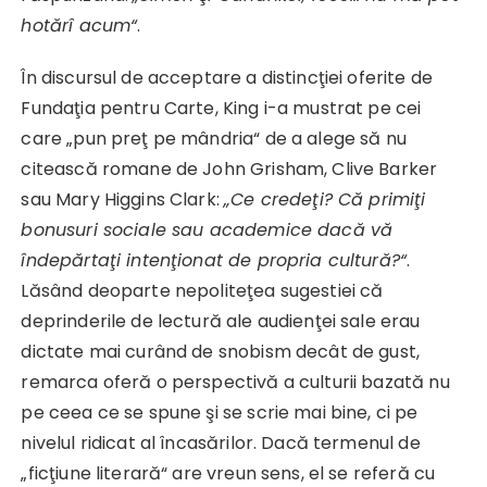
hotărî acum“
.
În discursul de acceptare a distincţiei oferite de
Fundaţia pentru Carte, King i-a mustrat pe cei
care „pun preţ pe mândria“ de a alege să nu
citească romane de John Grisham, Clive Barker
sau Mary Higgins Clark:
„Ce credeţi? Că primiţi
bonusuri sociale sau academice dacă vă
îndepărtaţi intenţionat de propria cultură?“
.
Lăsând deoparte nepoliteţea sugestiei că
deprinderile de lectură ale audienţei sale erau
dictate mai curând de snobism decât de gust,
remarca oferă o perspectivă a culturii bazată nu
pe ceea ce se spune şi se scrie mai bine, ci pe
nivelul ridicat al încasărilor. Dacă termenul de
„ficţiune literară“ are vreun sens, el se referă cu