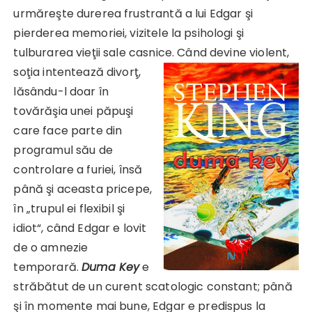
urmăreşte durerea frustrantă a lui Edgar şi
pierderea memoriei, vizitele la psihologi şi
tulburarea vieţii sale casnice. Când devine violent,
soţia intentează divorţ,
lăsându-l doar în
tovărăşia unei păpuşi
care face parte din
programul său de
controlare a furiei, însă
până şi aceasta pricepe,
în „trupul ei flexibil şi
idiot“, când Edgar e lovit
de o amnezie
temporară.
Duma Key
e
străbătut de un curent scatologic constant; până
şi în momente mai bune, Edgar e predispus la