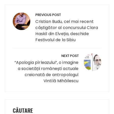
Navigare
în
PREVIOUS POST
articole
Cristian Budu, cel mai recent
câștigător al concursului Clara
Haskil din Elveția, deschide
Festivalul de la Sibiu
NEXT POST
”Apologia pîrleazului”, o imagine
a societății românești actuale
creionată de antropologul
Vintilă Mihăilescu
CĂUTARE