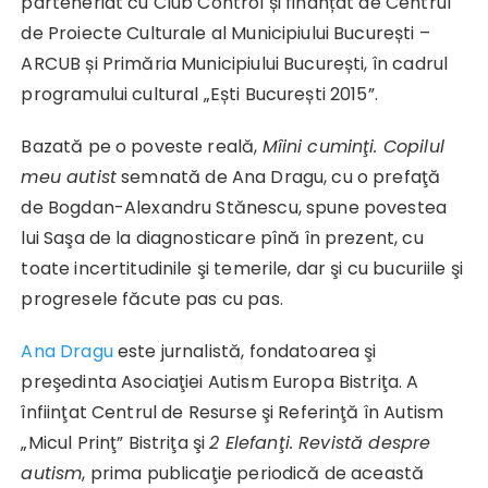
parteneriat cu Club Control și finanțat de Centrul
de Proiecte Culturale al Municipiului București –
ARCUB și Primăria Municipiului București, în cadrul
programului cultural „Ești București 2015”.
Bazată pe o poveste reală,
Mîini cuminţi. Copilul
meu autist
semnată de Ana Dragu, cu o prefaţă
de Bogdan-Alexandru Stănescu, spune povestea
lui Saşa de la diagnosticare pînă în prezent, cu
toate incertitudinile şi temerile, dar şi cu bucuriile şi
progresele făcute pas cu pas.
Ana Dragu
este jurnalistă, fondatoarea şi
preşedinta Asociaţiei Autism Europa Bistriţa. A
înfiinţat Centrul de Resurse şi Referinţă în Autism
„Micul Prinţ” Bistriţa şi
2 Elefanţi. Revistă despre
autism
, prima publicaţie periodică de această