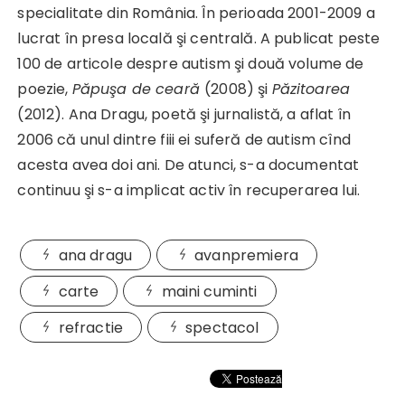
specialitate din România. În perioada 2001-2009 a
lucrat în presa locală şi centrală. A publicat peste
100 de articole despre autism şi două volume de
poezie,
Păpuşa de ceară
(2008) şi
Păzitoarea
(2012). Ana Dragu, poetă şi jurnalistă, a aflat în
2006 că unul dintre fiii ei suferă de autism cînd
acesta avea doi ani. De atunci, s-a documentat
continuu şi s-a implicat activ în recuperarea lui.
ana dragu
avanpremiera
carte
maini cuminti
refractie
spectacol