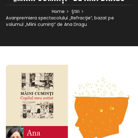
Home
Ştiri
Avanpremiera spectacolului „Refracţie”, bazat pe
volumul „Mîini cuminţi” de Ana Dragu