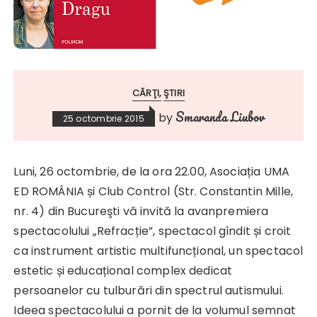
CĂRŢI
ŞTIRI
Smaranda Liubov
by
25 octombrie 2015
Luni, 26 octombrie, de la ora 22.00, Asociația UMA
ED ROMÂNIA și Club Control (Str. Constantin Mille,
nr. 4) din Bucureşti vă invită la avanpremiera
spectacolului „Refracție”, spectacol gîndit și croit
ca instrument artistic multifuncțional, un spectacol
estetic și educațional complex dedicat
persoanelor cu tulburări din spectrul autismului.
Ideea spectacolului a pornit de la volumul semnat