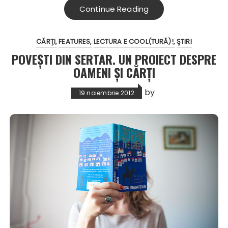
Continue Reading
CĂRŢI
FEATURES
LECTURA E COOL(TURĂ)!
ŞTIRI
POVEŞTI DIN SERTAR. UN PROIECT DESPRE
OAMENI ŞI CĂRŢI
by
19 noiembrie 2012