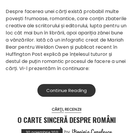
Despre facerea unei cărți există probabil multe
povești frumoase, romantice, care conțin zbaterile
creative ale scriitorului și editorului, lupta pentru un
loc cât mai bun în librării, apoi apariția zânei bune
a vânzărilor. Iată că un infografic creat de Mariah
Bear pentru Weldon Owen și publicat recent în
Huffington Post explică pe înțelesul tuturor și
destul de puțin romantic procesul de facere a unei
cărți. Vi-l prezentăm în continuare:
Continue Reading
CĂRŢI
RECENZII
O CARTE SINCERĂ DESPRE ROMÂNI
Virginia Lupulescu
by
30 noiembrie 2011