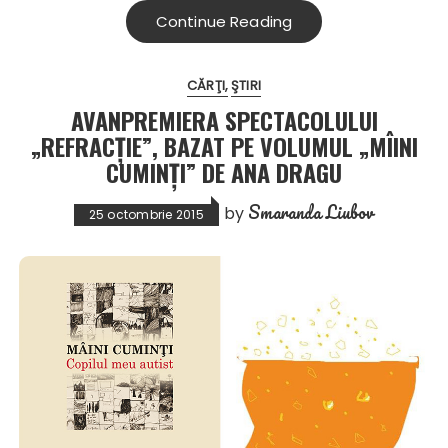
Continue Reading
CĂRŢI
ŞTIRI
AVANPREMIERA SPECTACOLULUI
„REFRACŢIE”, BAZAT PE VOLUMUL „MÎINI
CUMINŢI” DE ANA DRAGU
Smaranda Liubov
by
25 octombrie 2015