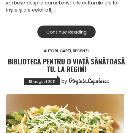
vorbesc despre caracteristicile culturale ale lor
înşile şi ale celorlalţi.
Continue Reading
AUTORI
CĂRŢI
RECENZII
BIBLIOTECA PENTRU O VIAȚĂ SĂNĂTOASĂ
TU. LA REGIM!
Virginia Lupulescu
by
18 august 2011