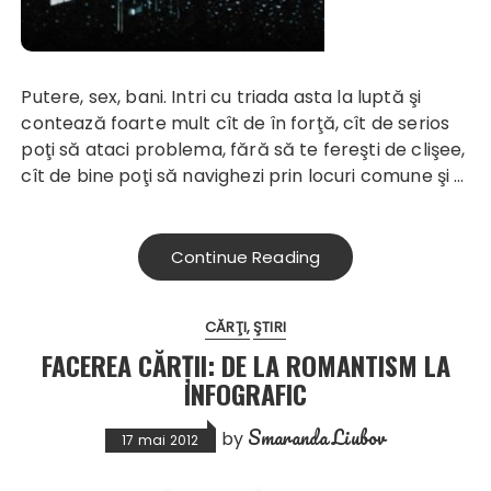
Putere, sex, bani. Intri cu triada asta la luptă şi
contează foarte mult cît de în forţă, cît de serios
poţi să ataci problema, fără să te fereşti de clişee,
cît de bine poţi să navighezi prin locuri comune şi …
Continue Reading
CĂRŢI
ŞTIRI
FACEREA CĂRȚII: DE LA ROMANTISM LA
INFOGRAFIC
Smaranda Liubov
by
17 mai 2012