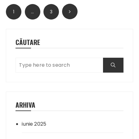
Paginație
1
…
3
articole
CĂUTARE
ARHIVA
iunie 2025