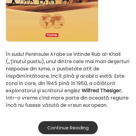
În sudul Peninsulei Arabe se întinde Rub al-Khali
(„Ţinutul pustiu), unul dintre cele mai mari deşerturi
nisipoase din lume, o pustietate atît de
înspăimîntătoare, încît pînă şi arabii o evită. Este
zona în care, din 1945 pînă în 1950, a călătorit
exploratorul şi scriitorul englez
Wilfred Thesiger
,
într-o vreme cînd mare parte din această regiune
încă nu fusese văzută de vreun european.
Continue Reading