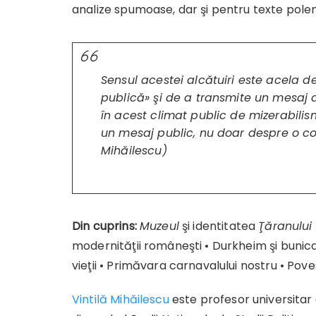
analize spumoase, dar şi pentru texte polem
Sensul acestei alcătuiri este acela d
publică» şi de a transmite un mesaj de
în acest climat public de mizerabilism
un
mesaj
public, nu doar despre o con
Mihăilescu)
Din cuprins:
Muzeul
şi identitatea
Ţăranulu
modernităţii româneşti • Durkheim şi bunica 
vieţii • Primăvara carnavalului nostru • Pov
Vintilă Mihăilescu
este profesor universitar