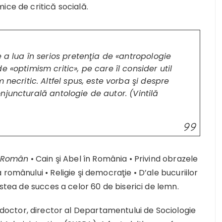
ice de critică socială.
e a lua în serios pretenţia de «antropologie
 «optimism critic», pe care îl consider util
 necritic. Altfel spus, este vorba şi despre
juncturală antologie de autor. (Vintilă
i Român
• Cain şi Abel în România • Privind obrazele
românului • Religie şi democraţie • D’ale bucuriilor
estea de succes a celor 60 de biserici de lemn.
 doctor, director al Departamentului de Sociologie