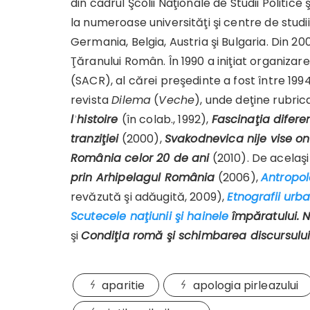
din cadrul Şcolii Naţionale de Studii Politice
la numeroase universităţi şi centre de studii
Germania, Belgia, Austria şi Bulgaria. Din 20
Ţăranului Român. În 1990 a iniţiat organiza
(SACR), al cărei preşedinte a fost între 19
revista
Dilema
(
Veche
), unde deţine rubric
lʾhistoire
(în colab., 1992),
Fascinaţia difere
tranziţiei
(2000),
Svakodnevica nije vise ono
România celor 20 de ani
(2010). De acelaşi
prin Arhipelagul România
(2006),
Antropol
revăzută şi adăugită, 2009),
Etnografii urb
Scutecele naţiunii şi hainele
împăratului. 
şi
Condiţia romă şi schimbarea discursulu
aparitie
apologia pirleazului