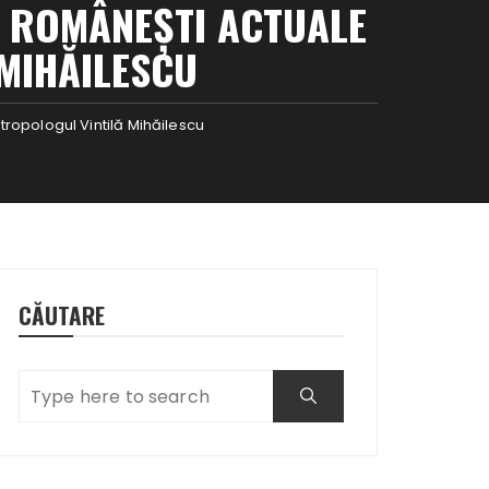
II ROMÂNEȘTI ACTUALE
MIHĂILESCU
tropologul Vintilă Mihăilescu
CĂUTARE