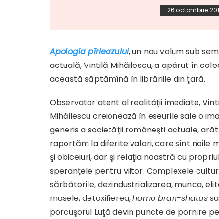
26 octombrie 20
Apologia pîrleazului
, un nou volum sub sem
actuală, Vintilă Mihăilescu, a apărut în cole
această săptămînă în librăriile din ţară.
Observator atent al realităţii imediate, Vint
Mihăilescu creionează în eseurile sale o ima
generis a societăţii româneşti actuale, ară
raportăm la diferite valori, care sînt noile 
şi obiceiuri, dar şi relaţia noastră cu propriul
speranţele pentru viitor. Complexele cultur
sărbătorile, dezindustrializarea, munca, elite
masele, detoxifierea,
homo bran-shatus
sa
porcuşorul Luţă devin puncte de pornire p