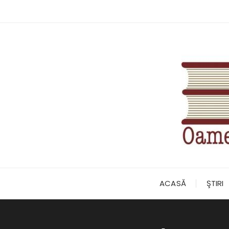
Skip
to
content
ACASĂ
ŞTIRI