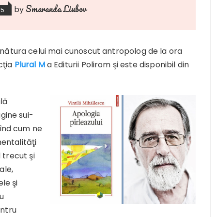
Smaranda Liubov
by
15
nătura celui mai cunoscut antropolog de la ora
cţia
Plural M
a Editurii Polirom şi este disponibil din
ilă
gine sui-
tînd cum ne
mentalităţi
 trecut şi
ale,
le şi
u
entru