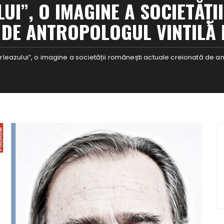
UI”, O IMAGINE A SOCIETĂȚ
 DE ANTROPOLOGUL VINTILĂ 
rleazului”, o imagine a societății românești actuale creionată de an