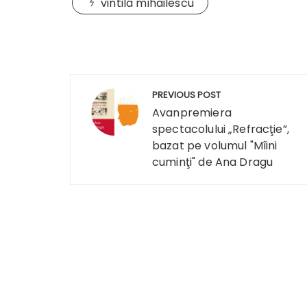
vintila mihailescu
Navigare
PREVIOUS POST
în
Avanpremiera
spectacolului „Refracţie”,
articole
bazat pe volumul "Mîini
cuminţi" de Ana Dragu