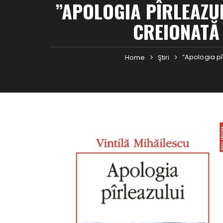
”APOLOGIA PÎRLEAZUL
CREIONATĂ
”Apologia pî
Home
Ştiri