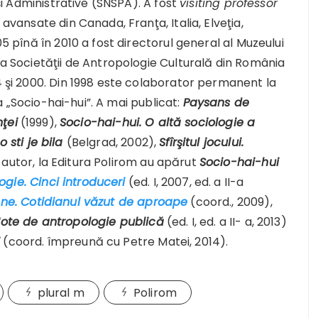
 şi Administrative (SNSPA). A fost
visiting professor
 avansate din Canada, Franţa, Italia, Elveţia,
05 pînă în 2010 a fost directorul general al Muzeului
rea Societăţii de Antropologie Culturală din România
94 şi 2000. Din 1998 este colaborator permanent la
a „Socio-hai-hui”. A mai publicat:
Paysans de
nţei
(1999),
Socio-hai-hui.
O altă sociologie a
 sti je bila
(Belgrad, 2002),
Sfîrşitul jocului.
 autor, la Editura Polirom au apărut
Socio-hai-hui
ogie. Cinci introduceri
(ed. I, 2007, ed. a II-a
ane. Cotidianul văzut de aproape
(coord., 2009),
Note de antropologie publică
(ed. I, ed. a II- a, 2013)
i
(coord. împreună cu Petre Matei, 2014).
plural m
Polirom