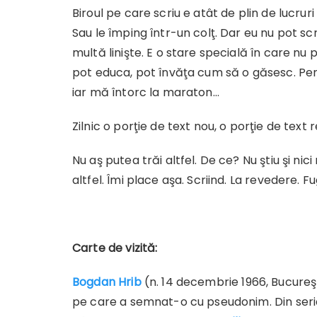
Biroul pe care scriu e atât de plin de lucruri
Sau le împing într-un colţ. Dar eu nu pot scr
multă linişte. E o stare specială în care nu
pot educa, pot învăţa cum să o găsesc. Pen
iar mă întorc la maraton…
Zilnic o porţie de text nou, o porţie de text revi
Nu aş putea trăi altfel. De ce? Nu ştiu şi nic
altfel. Îmi place aşa. Scriind. La revedere. Fu
Carte de vizită:
Bogdan Hrib
(n. 14 decembrie 1966, Bucureşt
pe care a semnat-o cu pseudonim. Din ser