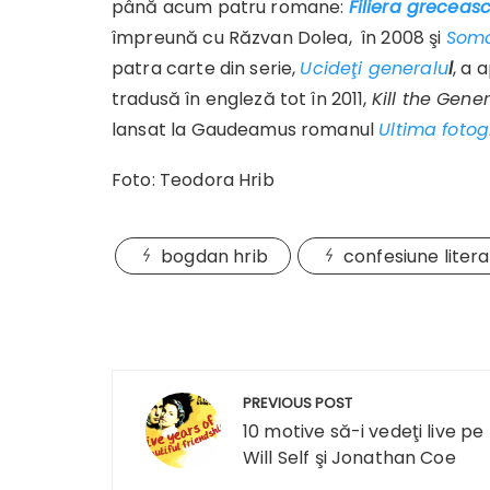
până acum patru romane:
Filiera greceas
împreună cu Răzvan Dolea, în 2008 şi
Soma
patra carte din serie,
Ucideţi generalu
l
, a 
tradusă în engleză tot în 2011,
Kill the Gener
lansat la Gaudeamus romanul
Ultima fotog
Foto: Teodora Hrib
bogdan hrib
confesiune liter
Navigare
PREVIOUS POST
în
10 motive să-i vedeţi live pe
Will Self şi Jonathan Coe
articole