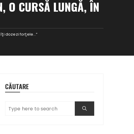
, O CURSĂ LUNGĂ, ÎN
îţi dozezi forţele…“
CĂUTARE