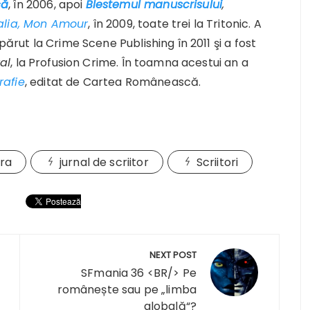
că
, în 2006, apoi
Blestemul manuscrisului
,
lia, Mon Amour
, în 2009, toate trei la Tritonic. A
apărut la Crime Scene Publishing în 2011 şi a fost
al
, la Profusion Crime. În toamna acestui an a
rafie
, editat de Cartea Românească.
ara
jurnal de scriitor
Scriitori
NEXT POST
SFmania 36 <BR/> Pe
românește sau pe „limba
globală“?