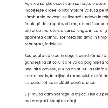
Aş vrea să ştiu exact cum se naşte o carte. 
încolţeşte o idee, o întâmplare văzută pe s
sâmburele poveştii se fixează undeva în m
împingă de la spate, ei bine, atunci începe 
un fel de maraton, o cursă lungă, în care îţi
aparentă odihnă, sprintezi din timp în timp
renunţării, îndoielile…
Sau poate că e ca în deşert când rămâi fără 
gândeşti la cititorul care va da paginile fă
unei alte poveşti, auzită chiar ieri la telef
insera acolo, în mijlocul romanului, e atât 
stricând tot ce ai clădit până atunci…
E şi multă administraţie la mijloc. Fişe cu p
cu fotografii. Munţi de cărţi.