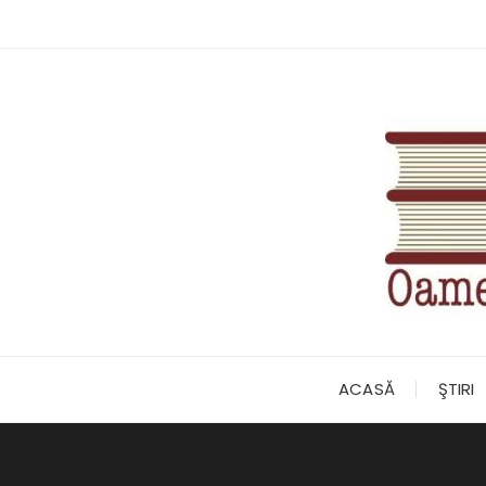
Skip
to
content
ACASĂ
ŞTIRI