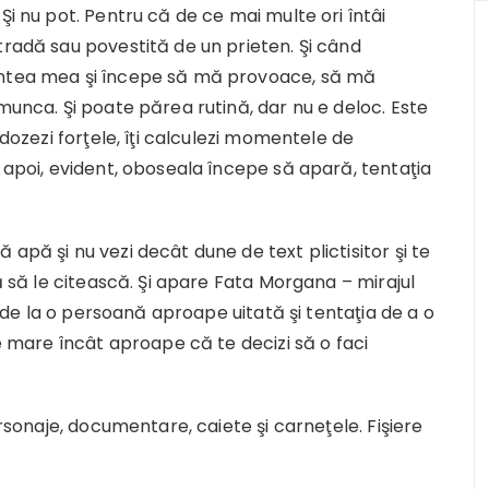
Şi nu pot. Pentru că de ce mai multe ori întâi
tradă sau povestită de un prieten. Şi când
intea mea şi începe să mă provoace, să mă
munca. Şi poate părea rutină, dar nu e deloc. Este
 dozezi forţele, îţi calculezi momentele de
, apoi, evident, oboseala începe să apară, tentaţia
apă şi nu vezi decât dune de text plictisitor şi te
ră să le citească. Şi apare Fata Morgana – mirajul
on de la o persoană aproape uitată şi tentaţia de a o
de mare încât aproape că te decizi să o faci
ersonaje, documentare, caiete şi carneţele. Fişiere