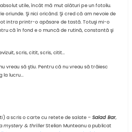
 absolut utile, încât mă mut alături pe un fotoliu.
ie oriunde. Şi nici oricând. Şi cred că am nevoie de
 pot intra printr-o apăsare de tastă. Totuşi mi-o
tru că în fond e o muncă de rutină, constantă şi
zuit, scris, citit, scris, citit…
i nu vreau să ştiu. Pentru că nu vreau să trăiesc
g la lucru…
i) a scris o carte cu retete de salate –
Salad Bar
,
ia
mystery & thriller
Stelian Munteanu a publicat