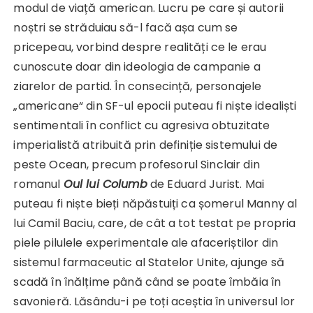
modul de viață american. Lucru pe care și autorii
noștri se străduiau să-l facă așa cum se
pricepeau, vorbind despre realități ce le erau
cunoscute doar din ideologia de campanie a
ziarelor de partid. În consecință, personajele
„americane“ din SF-ul epocii puteau fi niște idealiști
sentimentali în conflict cu agresiva obtuzitate
imperialistă atribuită prin definiție sistemului de
peste Ocean, precum profesorul Sinclair din
romanul
Oul lui Columb
de Eduard Jurist. Mai
puteau fi niște bieți năpăstuiți ca șomerul Manny al
lui Camil Baciu, care, de cât a tot testat pe propria
piele pilulele experimentale ale afaceriștilor din
sistemul farmaceutic al Statelor Unite, ajunge să
scadă în înălțime până când se poate îmbăia în
savonieră. Lăsându-i pe toți aceștia în universul lor