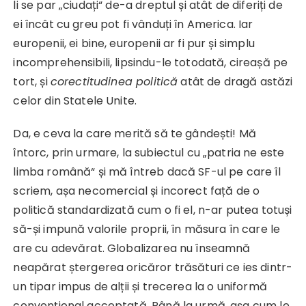
li se par „ciudați“ de-a dreptul și atât de diferiți de
ei încât cu greu pot fi vânduți în America. Iar
europenii, ei bine, europenii ar fi pur și simplu
incomprehensibili, lipsindu-le totodată, cireașă pe
tort, și
corectitudinea politică
atât de dragă astăzi
celor din Statele Unite.
Da, e ceva la care merită să te gândești! Mă
întorc, prin urmare, la subiectul cu „patria ne este
limba română“ și mă întreb dacă SF-ul pe care îl
scriem, așa necomercial și incorect față de o
politică standardizată cum o fi el, n-ar putea totuși
să-și impună valorile proprii, în măsura în care le
are cu adevărat. Globalizarea nu înseamnă
neapărat ștergerea oricăror trăsături ce ies dintr-
un tipar impus de alții și trecerea la o uniformă
convențional acceptată. Până la urmă, așa cum le