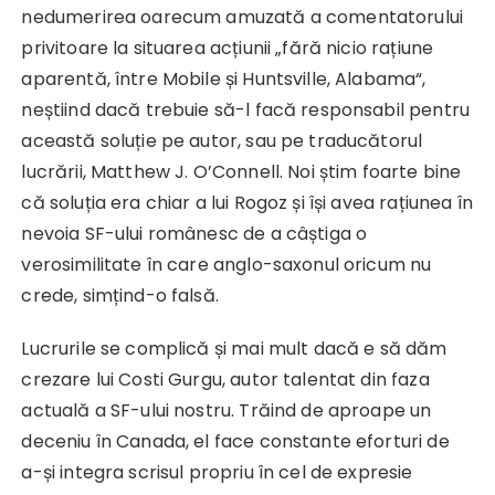
nedumerirea oarecum amuzată a comentatorului
privitoare la situarea acțiunii „fără nicio rațiune
aparentă, între Mobile și Huntsville, Alabama“,
neștiind dacă trebuie să-l facă responsabil pentru
această soluție pe autor, sau pe traducătorul
lucrării, Matthew J. O’Connell. Noi știm foarte bine
că soluția era chiar a lui Rogoz și își avea rațiunea în
nevoia SF-ului românesc de a câștiga o
verosimilitate în care anglo-saxonul oricum nu
crede, simțind-o falsă.
Lucrurile se complică și mai mult dacă e să dăm
crezare lui Costi Gurgu, autor talentat din faza
actuală a SF-ului nostru. Trăind de aproape un
deceniu în Canada, el face constante eforturi de
a-și integra scrisul propriu în cel de expresie