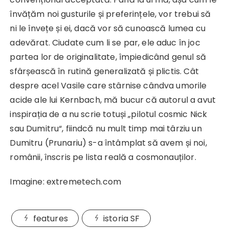
învățăm noi gusturile și preferințele, vor trebui să
ni le învețe și ei, dacă vor să cunoască lumea cu
adevărat. Ciudate cum li se par, ele aduc în joc
partea lor de originalitate, împiedicând genul să
sfârșească în rutină generalizată și plictis. Cât
despre acel Vasile care stârnise cândva umorile
acide ale lui Kernbach, mă bucur că autorul a avut
inspirația de a nu scrie totuși „pilotul cosmic Nick
sau Dumitru“, fiindcă nu mult timp mai târziu un
Dumitru (Prunariu) s-a întâmplat să avem și noi,
românii, înscris pe lista reală a cosmonauților.
Imagine: extremetech.com
features
istoria SF