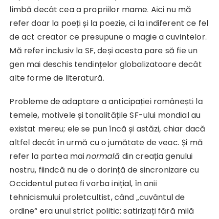
limbă decât cea a propriilor mame. Aici nu mă
refer doar la poeți și la poezie, ci la indiferent ce fel
de act creator ce presupune o magie a cuvintelor.
Mă refer inclusiv la SF, deși acesta pare să fie un
gen mai deschis tendințelor globalizatoare decât
alte forme de literatură.
Probleme de adaptare a anticipației românești la
temele, motivele și tonalitățile SF-ului mondial au
existat mereu; ele se pun încă și astăzi, chiar dacă
altfel decât în urmă cu o jumătate de veac. Și mă
refer la partea mai
normală
din creația genului
nostru, fiindcă nu de o dorință de sincronizare cu
Occidentul putea fi vorba inițial, în anii
tehnicismului proletcultist, când „cuvântul de
ordine“ era unul strict politic: satirizați fără milă