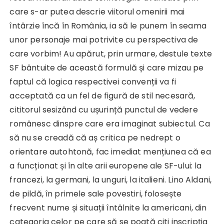
care s-ar putea descrie viitorul omenirii mai
întârzie încă în România, ia să le punem în seama
unor personaje mai potrivite cu perspectiva de
care vorbim! Au apărut, prin urmare, destule texte
SF bântuite de această formulă și care mizau pe
faptul că logica respectivei convenții va fi
acceptată ca un fel de figură de stil necesară,
cititorul sesizând cu ușurință punctul de vedere
românesc dinspre care era imaginat subiectul. Ca
să nu se creadă că aș critica pe nedrept o
orientare autohtonă, fac imediat mențiunea că ea
a funcționat și în alte arii europene ale SF-ului: la
francezi, la germani, la unguri, la italieni. Lino Aldani,
de pildă, în primele sale povestiri, folosește
frecvent nume și situații întâlnite la americani, din
categoria celor pe care să se poată citi inscripția