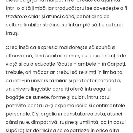
într-o altă limbă, iar traducătorul se dovedește a fi
traditore
chiar și atunci când, beneficiind de
cultura limbilor străine, se întâmplă să fie autorul
însuși.
Cred însă că expresia mai dorește să spună și
altceva: că, fiind scriitor român, cu o experiență de
viață și cu o educație făcute – ambele – în Carpați,
trebuie, ori măcar ar trebui să te simți în limba ta
ca într-un univers familiar și protector totodată,
un univers lingvistic care îți oferă întreaga lui
bogăție de sunete, forme și culori, întru totul
potrivite pentru a-ți exprima ideile și sentimentele
personale. E și orgoliu în constatarea asta, atunci
când nu e, dimpotrivă, rușine și umilință, ca în cazul
supăraților dornici să se expatrieze în orice altă