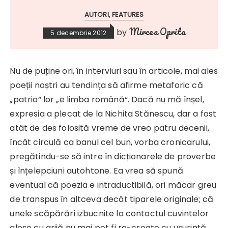
AUTORI
FEATURES
Mircea Oprita
by
5 decembrie 2012
Nu de puține ori, în interviuri sau în articole, mai ales
poeții noștri au tendința să afirme metaforic că
„patria“ lor „e limba română“. Dacă nu mă înșel,
expresia a plecat de la Nichita Stănescu, dar a fost
atât de des folosită vreme de vreo patru decenii,
încât circulă ca banul cel bun, vorba cronicarului,
pregătindu-se să intre în dicționarele de proverbe
și înțelepciuni autohtone. Ea vrea să spună
eventual că poezia e intraductibilă, ori măcar greu
de transpus în altceva decât tiparele originale; că
unele scăpărări izbucnite la contactul cuvintelor
alese cu grijă nu mai pot fi re-create cu ușurință