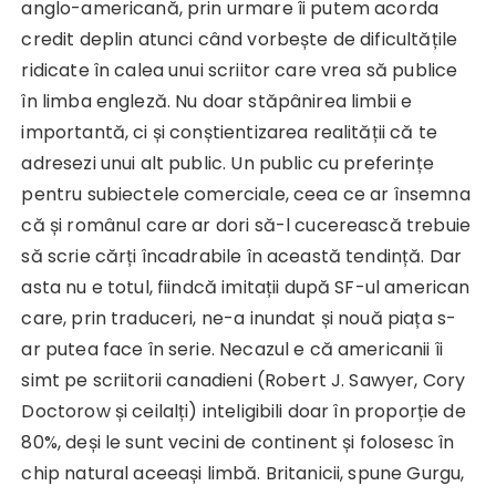
anglo-americană, prin urmare îi putem acorda
credit deplin atunci când vorbește de dificultățile
ridicate în calea unui scriitor care vrea să publice
în limba engleză. Nu doar stăpânirea limbii e
importantă, ci și conștientizarea realității că te
adresezi unui alt public. Un public cu preferințe
pentru subiectele comerciale, ceea ce ar însemna
că și românul care ar dori să-l cucerească trebuie
să scrie cărți încadrabile în această tendință. Dar
asta nu e totul, fiindcă imitații după SF-ul american
care, prin traduceri, ne-a inundat și nouă piața s-
ar putea face în serie. Necazul e că americanii îi
simt pe scriitorii canadieni (Robert J. Sawyer, Cory
Doctorow și ceilalți) inteligibili doar în proporție de
80%, deși le sunt vecini de continent și folosesc în
chip natural aceeași limbă. Britanicii, spune Gurgu,