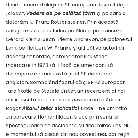
doua a unei antologii de SF european devenit deja
„clasic“,
Vedere de pe celălalt țărm
,
și pe care o
datorăm lui Franz Rottensteiner. Prin această
culegere care îi includea pe Aldani, pe francezii
Gérard Klein și Jean-Pierre Andrevon, pe polonezul
Lem, pe Herbert W. Franke și alți câțiva autori din
aceeași generație, antologatorul austriac
încercase în 1973 să-i facă pe americani să
descopere că mai există și alt SF decât cel
anglofon. Semnalând faptul că și SF-ul european
„are fixație pe Statele Unite“, un recenzent al noii
ediții discută în acest sens povestirea lui Adrian
Rogoz
Altarul zeilor stohastici
,
unde – ne amintim –
un oarecare Homer Hidden trece prin seria lui
spectaculoasă de accidente cu final miraculos. Nu
e momentul să discut din nou povestirea, dar rețin