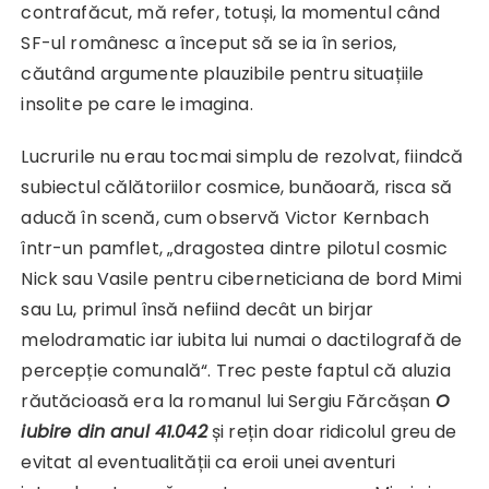
contrafăcut, mă refer, totuși, la momentul când
SF-ul românesc a început să se ia în serios,
căutând argumente plauzibile pentru situațiile
insolite pe care le imagina.
Lucrurile nu erau tocmai simplu de rezolvat, fiindcă
subiectul călătoriilor cosmice, bunăoară, risca să
aducă în scenă, cum observă Victor Kernbach
într-un pamflet, „dragostea dintre pilotul cosmic
Nick sau Vasile pentru ciberneticiana de bord Mimi
sau Lu, primul însă nefiind decât un birjar
melodramatic iar iubita lui numai o dactilografă de
percepție comunală“. Trec peste faptul că aluzia
răutăcioasă era la romanul lui Sergiu Fărcășan
O
iubire din anul 41.042
și rețin doar ridicolul greu de
evitat al eventualității ca eroii unei aventuri