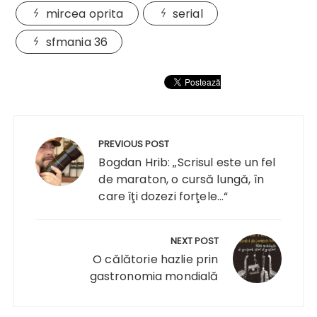
mircea oprita
serial
sfmania 36
Navigare
în
PREVIOUS POST
articole
Bogdan Hrib: „Scrisul este un fel
de maraton, o cursă lungă, în
care îţi dozezi forţele...“
NEXT POST
O călătorie hazlie prin
gastronomia mondială