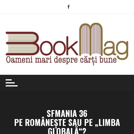
Skip
to
content
SFMANIA 36
PE ROMÂNEȘTE SAU PE „LIMBA
GLOBALĂ“?