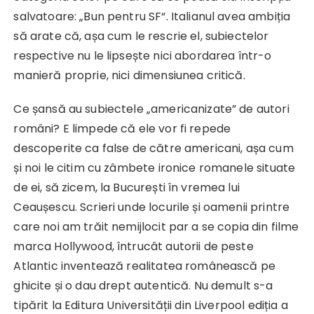
salvatoare: „Bun pentru SF“. Italianul avea ambiția
să arate că, așa cum le rescrie el, subiectelor
respective nu le lipsește nici abordarea într-o
manieră proprie, nici dimensiunea critică.
Ce șansă au subiectele „americanizate” de autori
români? E limpede că ele vor fi repede
descoperite ca false de către americani, așa cum
și noi le citim cu zâmbete ironice romanele situate
de ei, să zicem, la București în vremea lui
Ceaușescu. Scrieri unde locurile și oamenii printre
care noi am trăit nemijlocit par a se copia din filme
marca Hollywood, întrucât autorii de peste
Atlantic inventează realitatea românească pe
ghicite și o dau drept autentică. Nu demult s-a
tipărit la Editura Universității din Liverpool ediția a