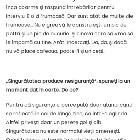
încă doarme şi răspund întrebărilor pentru
interviu. E o zi frumoasă. Dar sunt atât de multe zile
frumoase… Nu e greu să le construieşti, un pic de
poftă şi un pic de bucurie. Şi cineva care să vrea să
le împartă cu tine. Atât. Încercaţi. Da, da, şi dacă
nu vă place cafeaua, poate fi şi un ceai…
„Singurătatea produce nesiguranţă“, spuneţi la un
moment dat în carte. De ce?
Pentru că siguranţa e percepută doar atunci când
se reflectă în cel de lângă tine, ca într-o oglindă.
Altfel priveşti doar un perete gol şi alb.
Singurătatea nu este normalul vieţii omeneşti.
Omul trăieşte în familii, în haite, în sate, între alţii,