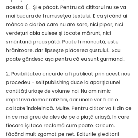
acesta :(… Şi e păcat. Pentru că cititorul nu se va
mai bucura de frumuseţea textului. E ca şi când ai
mânca o ciorbă care nu are sare, nici piper, nici
verdeţuri abia culese şi tocate mărunt, nici
smântână proaspătă. Poate fi mâncată, este
hrănitoare, dar lipseşte plăcerea gustului… Sau
poate gândesc aşa pentru că eu sunt gurmand…
2. Posibilitatea oricui de a fi publicat prin acest nou
procedeu – selfpublishing duce la apariţia unei
cantităţi uriaşe de volume noi. Nu am nimic
impotriva democratizării, dar unele vor fi de o
calitate îndoielnică. Multe. Pentru cititor va fi din ce
în ce mai greu de ales de pe o piaţă uriaşă, în care
fiecare îşi face reclamă cum poate. Oricum,
făcând mult zgomot pe net. Editurile şi editorii