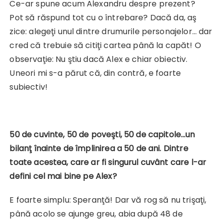
Ce-ar spune acum Alexandru despre prezent?
Pot să răspund tot cu o întrebare? Dacă da, aş
zice: alegeţi unul dintre drumurile personajelor… dar
cred că trebuie să citiţi cartea până la capăt! O
observaţie: Nu ştiu dacă Alex e chiar obiectiv.
Uneori mi s-a părut că, din contră, e foarte
subiectiv!
50 de cuvinte, 50 de poveşti, 50 de capitole…un
bilanţ înainte de împlinirea a 50 de ani. Dintre
toate acestea, care ar fi singurul cuvânt care l-ar
defini cel mai bine pe Alex?
E foarte simplu: Speranţă! Dar vă rog să nu trişaţi,
până acolo se ajunge greu, abia după 48 de