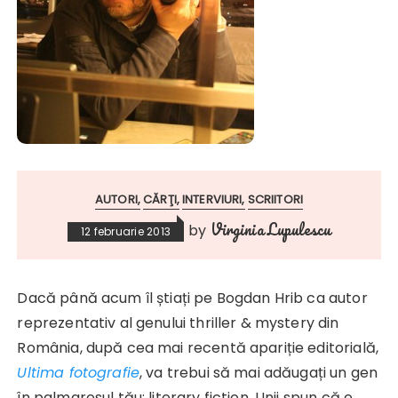
AUTORI
CĂRŢI
INTERVIURI
SCRIITORI
Virginia Lupulescu
by
12 februarie 2013
Dacă până acum îl știați pe Bogdan Hrib ca autor
reprezentativ al genului thriller & mystery din
România, după cea mai recentă apariție editorială,
Ultima fotografie
, va trebui să mai adăugați un gen
în palmaresul tău: literary fiction. Unii spun că e