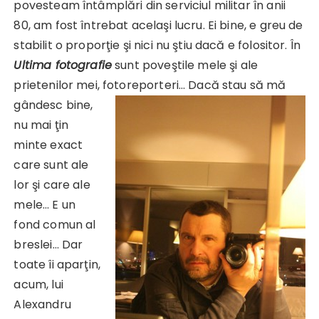
povesteam întâmplări din serviciul militar în anii
80, am fost întrebat acelaşi lucru. Ei bine, e greu de
stabilit o proporţie şi nici nu ştiu dacă e folositor. În
Ultima fotografie
sunt poveştile mele şi ale
prietenilor mei, fotoreporteri… Dacă stau să mă
gândesc bine,
nu mai ţin
minte exact
care sunt ale
lor şi care ale
mele… E un
fond comun al
breslei… Dar
toate îi aparţin,
acum, lui
Alexandru