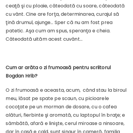
ceaţă şi cu ploaie, câteodată cu soare, câteodată
cu vânt. Cine are forţa, determinarea, curajul să
ţină drumul, ajunge… Sper că nu am fost prea
patetic. Aşa cum am spus, speranţa e cheia.
Câteodată uităm acest cuvânt…
Cum ar arăta o zi frumoasă pentru scriitorul
Bogdan Hrib?
O zi frumoasă e aceasta, acum, când stau la biroul
meu, lăsat pe spate pe scaun, cu picioarele
cocoţate pe un morman de dosare, cu o cafea
alături, fierbinte şi aromată, cu laptopul în braţe; e
sâmbătă, afară e linişte, cerul miroase a ninsoare,
dar în casă e cald, sunt singur în cameră, familia