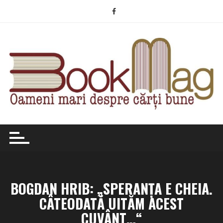
Skip
to
content
BOGDAN HRIB: „SPERANŢA E CHEIA.
CÂTEODATĂ UITĂM ACEST
CUVÂNT…“