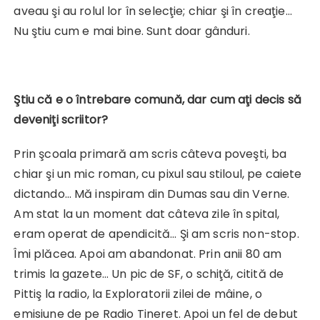
aveau şi au rolul lor în selecţie; chiar şi în creaţie…
Nu ştiu cum e mai bine. Sunt doar gânduri.
Ştiu că e o întrebare comună, dar cum aţi decis să
deveniţi scriitor?
Prin şcoala primară am scris câteva poveşti, ba
chiar şi un mic roman, cu pixul sau stiloul, pe caiete
dictando… Mă inspiram din Dumas sau din Verne.
Am stat la un moment dat câteva zile în spital,
eram operat de apendicită… Şi am scris non-stop.
Îmi plăcea. Apoi am abandonat. Prin anii 80 am
trimis la gazete… Un pic de SF, o schiţă, citită de
Pittiş la radio, la Exploratorii zilei de mâine, o
emisiune de pe Radio Tineret. Apoi un fel de debut