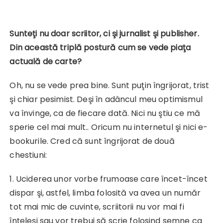
Sunteţi nu doar scriitor, ci şi
jurnalist şi publisher.
Din această triplă postură cum se vede piaţa
actuală de carte?
Oh, nu se vede prea bine. Sunt puţin îngrijorat, trist
şi chiar pesimist. Deşi în adâncul meu optimismul
va învinge, ca de fiecare dată. Nici nu ştiu ce mă
sperie cel mai mult.. Oricum nu internetul şi nici e-
bookurile. Cred că sunt îngrijorat de două
chestiuni:
1. Uciderea unor vorbe frumoase care încet-încet
dispar şi, astfel, limba folosită va avea un număr
tot mai mic de cuvinte, scriitorii nu vor mai fi
înţeleşi sau vor trebui să scrie folosind semne ca