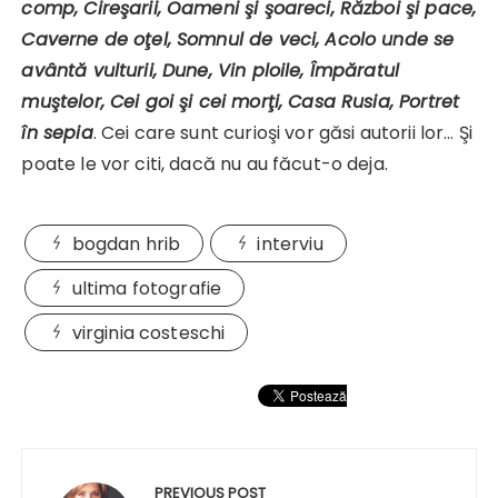
comp, Cireşarii, Oameni şi şoareci, Război şi pace,
Caverne de oţel, Somnul de veci, Acolo unde se
avântă vulturii, Dune, Vin ploile, Împăratul
muştelor, Cei goi şi cei morţi, Casa Rusia, Portret
în sepia
. Cei care sunt curioşi vor găsi autorii lor… Şi
poate le vor citi, dacă nu au făcut-o deja.
bogdan hrib
interviu
ultima fotografie
virginia costeschi
Navigare
în
PREVIOUS POST