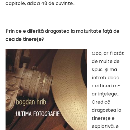
capitole, adică 48 de cuvinte…
Prin ce e diferită dragostea la maturitate faţă de
cea de tinereţe?
Ooo, ar fi atât
de multe de
spus. Şi mă
întreb dacă
cei tineri m-
ar înţelege…
Cred că
dragostea la
tinereţe e
explozivă, e