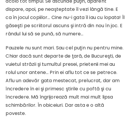
acolo tot timpul. Se ascunde puţin, aparent
dispare, apoi, pe neaşteptate îl vezi lângă tine. E
ca în jocul copiilor… Cine nu-i gata îl iau cu lopata! Îl
găseşti pe scriitorul ascuns şi intră din nou în joc. E
rândul lui să se pună, să numere…
Pauzele nu sunt mari. Sau cel puţin nu pentru mine.
Chiar dacă sunt departe de ţară, de Bucureşti, de
vuietul străzii şi tumultul presei, prietenii mei au
rolul unor antene… Prin ei aflu tot ce se petrece.
Aflu un adevăr gata mestecat, prelucrat, dar am
încredere în ei şi primesc ştirile cu poftă şi cu
încredere. Mă îngrijorează mult mai mult lipsa
schimbărilor. În obiceiuri. Dar asta e o altă
poveste.