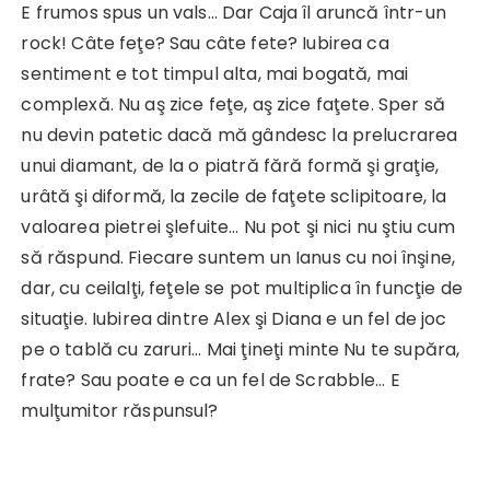
E frumos spus un vals… Dar Caja îl aruncă într-un
rock! Câte feţe? Sau câte fete? Iubirea ca
sentiment e tot timpul alta, mai bogată, mai
complexă. Nu aş zice feţe, aş zice faţete. Sper să
nu devin patetic dacă mă gândesc la prelucrarea
unui diamant, de la o piatră fără formă şi graţie,
urâtă şi diformă, la zecile de faţete sclipitoare, la
valoarea pietrei şlefuite… Nu pot şi nici nu ştiu cum
să răspund. Fiecare suntem un Ianus cu noi înşine,
dar, cu ceilalţi, feţele se pot multiplica în funcţie de
situaţie. Iubirea dintre Alex şi Diana e un fel de joc
pe o tablă cu zaruri… Mai ţineţi minte Nu te supăra,
frate? Sau poate e ca un fel de Scrabble… E
mulţumitor răspunsul?