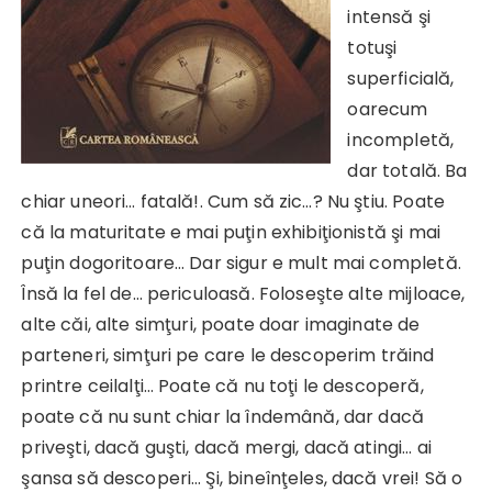
intensă şi
totuşi
superficială,
oarecum
incompletă,
dar totală. Ba
chiar uneori… fatală!. Cum să zic…? Nu ştiu. Poate
că la maturitate e mai puţin exhibiţionistă şi mai
puţin dogoritoare… Dar sigur e mult mai completă.
Însă la fel de… periculoasă. Foloseşte alte mijloace,
alte căi, alte simţuri, poate doar imaginate de
parteneri, simţuri pe care le descoperim trăind
printre ceilalţi… Poate că nu toţi le descoperă,
poate că nu sunt chiar la îndemână, dar dacă
priveşti, dacă guşti, dacă mergi, dacă atingi… ai
şansa să descoperi… Şi, bineînţeles, dacă vrei! Să o