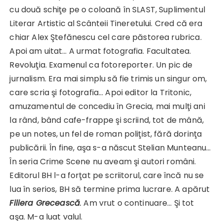
cu două schiţe pe o coloană în SLAST, Suplimentul
Literar Artistic al Scânteii Tineretului. Cred că era
chiar Alex Ştefănescu cel care păstorea rubrica.
Apoi am uitat… A urmat fotografia. Facultatea.
Revoluţia. Examenul ca fotoreporter. Un pic de
jurnalism. Era mai simplu să fie trimis un singur om,
care scria şi fotografia… Apoi editor la Tritonic,
amuzamentul de concediu în Grecia, mai mulţi ani
la rând, bând cafe-frappe şi scriind, tot de mână,
pe un notes, un fel de roman poliţist, fără dorinţa
publicării. În fine, aşa s-a născut Stelian Munteanu…
În seria Crime Scene nu aveam şi autori români.
Editorul BH l-a forţat pe scriitorul, care încă nu se
lua în serios, BH să termine prima lucrare. A apărut
Filiera Grecească
.
Am vrut o continuare… Şi tot
aşa. M-a luat valul.