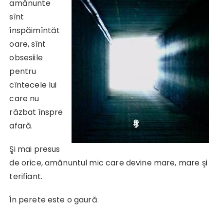
amănunte
sînt
înspăimîntăt
oare, sînt
obsesiile
pentru
cîntecele lui
care nu
răzbat înspre
afară.
Şi mai presus
de orice, amănuntul mic care devine mare, mare şi
terifiant.
În perete este o gaură.