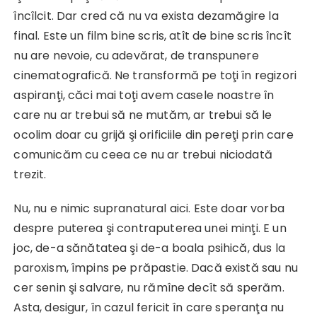
încîlcit. Dar cred că nu va exista dezamăgire la
final. Este un film bine scris, atît de bine scris încît
nu are nevoie, cu adevărat, de transpunere
cinematografică. Ne transformă pe toţi în regizori
aspiranţi, căci mai toţi avem casele noastre în
care nu ar trebui să ne mutăm, ar trebui să le
ocolim doar cu grijă şi orificiile din pereţi prin care
comunicăm cu ceea ce nu ar trebui niciodată
trezit.
Nu, nu e nimic supranatural aici. Este doar vorba
despre puterea şi contraputerea unei minţi. E un
joc, de-a sănătatea şi de-a boala psihică, dus la
paroxism, împins pe prăpastie. Dacă există sau nu
cer senin şi salvare, nu rămîne decît să sperăm.
Asta, desigur, în cazul fericit în care speranţa nu