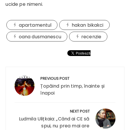
ucide pe nimeni.
apartamentul
hakan bikakci
oana dusmanescu
recenzie
Navigare
în
PREVIOUS POST
articole
Țopăind prin timp, înainte și
înapoi
NEXT POST
Ludmila Ulițkaia: „Când ai CE să
spui, nu prea mai are