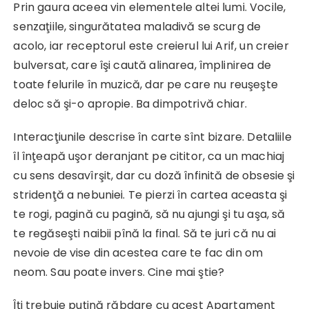
Prin gaura aceea vin elementele altei lumi. Vocile,
senzaţiile, singurătatea maladivă se scurg de
acolo, iar receptorul este creierul lui Arif, un creier
bulversat, care îşi caută alinarea, împlinirea de
toate felurile în muzică, dar pe care nu reuşeşte
deloc să şi-o apropie. Ba dimpotrivă chiar.
Interacţiunile descrise în carte sînt bizare. Detaliile
îl înţeapă uşor deranjant pe cititor, ca un machiaj
cu sens desavîrşit, dar cu doză înfinită de obsesie şi
stridenţă a nebuniei. Te pierzi în cartea aceasta şi
te rogi, pagină cu pagină, să nu ajungi şi tu aşa, să
te regăseşti naibii pînă la final. Să te juri că nu ai
nevoie de vise din acestea care te fac din om
neom. Sau poate invers. Cine mai ştie?
Îţi trebuie puţină răbdare cu acest Apartament