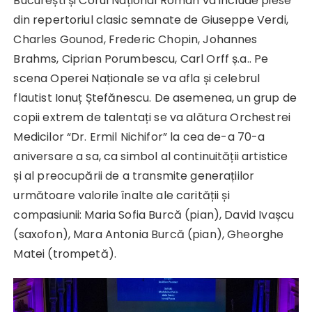
București și Corul Național Român va include piese
din repertoriul clasic semnate de Giuseppe Verdi,
Charles Gounod, Frederic Chopin, Johannes
Brahms, Ciprian Porumbescu, Carl Orff ș.a.. Pe
scena Operei Naționale se va afla și celebrul
flautist Ionuț Ștefănescu. De asemenea, un grup de
copii extrem de talentați se va alătura Orchestrei
Medicilor “Dr. Ermil Nichifor” la cea de-a 70-a
aniversare a sa, ca simbol al continuității artistice
și al preocupării de a transmite generațiilor
următoare valorile înalte ale carității și
compasiunii: Maria Sofia Burcă (pian), David Ivașcu
(saxofon), Mara Antonia Burcă (pian), Gheorghe
Matei (trompetă).