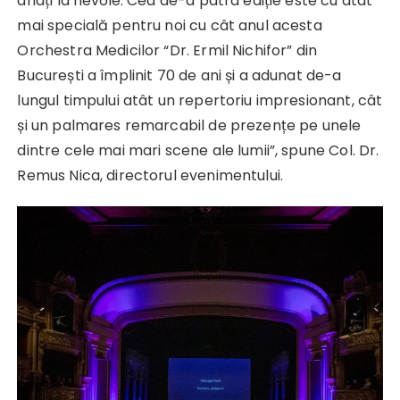
aflați la nevoie. Cea de-a patra ediție este cu atât
mai specială pentru noi cu cât anul acesta
Orchestra Medicilor “Dr. Ermil Nichifor” din
București a împlinit 70 de ani și a adunat de-a
lungul timpului atât un repertoriu impresionant, cât
și un palmares remarcabil de prezențe pe unele
dintre cele mai mari scene ale lumii”, spune Col. Dr.
Remus Nica, directorul evenimentului.