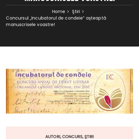
Home
Ştiri
Concursul „Incubatorul de condeie” așteaptă
manuscrisele voastre!
AUTORI
CONCURS
ŞTIRI