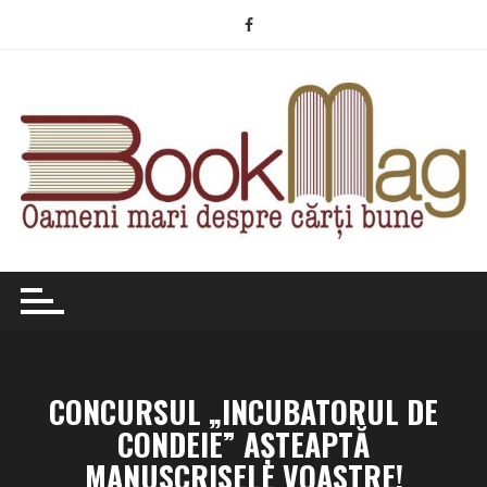
Skip
to
content
CONCURSUL „INCUBATORUL DE
CONDEIE” AȘTEAPTĂ
MANUSCRISELE VOASTRE!