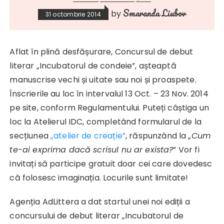
Smaranda Liubov
by
31 octombrie 2014
Aflat în plină desfășurare, Concursul de debut
literar „Incubatorul de condeie”, așteaptă
manuscrise vechi și uitate sau noi și proaspete.
Înscrierile au loc în intervalul 13 Oct. – 23 Nov. 2014
pe site, conform Regulamentului. Puteți câștiga un
loc la Atelierul IDC, completând formularul de la
secțiunea
„atelier de creație”
, răspunzând la „
Cum
te-ai exprima dacă scrisul nu ar exista?
” Vor fi
invitați să participe gratuit doar cei care dovedesc
că folosesc imaginația. Locurile sunt limitate!
Agenția AdLittera a dat startul unei noi ediții a
concursului de debut literar „Incubatorul de