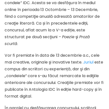
condeie” IDC. Acesta se va desfăşura în mediul
online în perioada 13 Octombrie – 13 Decembrie,
fiind o competiţie anuală adresată amatorilor de
creaţie literară. Ca și în precedentele ediții,
concursul, aflat acum la a V-a ediție, este
structurat pe două secţiuni –
Poezie
şi
Proză
scurtă
.
Vor fi premiate în data de 13 decembrie a.c., cele
mai creative, originale şi inovative texte.
Juriul
este
compus din scriitori cu experiență, dar şi din
„condeiele” care s-au făcut remarcate la ediţiile
anterioare ale concursului. Creaţiile premiate vor fi
publicate în Antologia IDC în ediție hard-copy și în
format digital.
În paralel cu desfăşurarea concursului, scriitorii