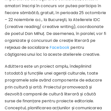
amatori înscriși în concurs vor putea participa în
fiecare sâmbătă, gratuit, în perioada 25 octombrie
– 22 noiembrie a.c., la Bucureşti, la Atelierele IDC
(creative reading/ creative writing), coordoonate
de poetul Dan Mihuț. De asemenea, în paralel, vor fi
organizate şi concursuri de creație literară pe
reţeaua de socializare
Facebook
pentru
câştigarea unui loc la aceste atelierele creative.
AdLittera este un proiect amplu, îndeplinind
totodată și funcțiile unei agenții culturale, toate
programele sale având componente de educare
prin cultură și artă. Proiectul promovează și
dezvoltă campanii de cultură literară și căută
surse de finanțare pentru proiecte editoriale.
Conceptul, planificarea acțiunilor și comunicarea