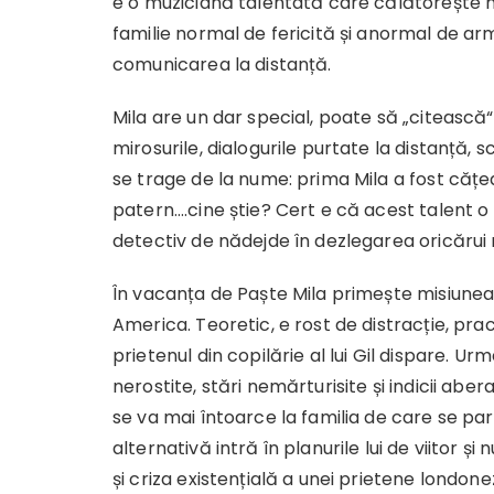
e o muziciană talentată care călătorește 
familie normal de fericită și anormal de ar
comunicarea la distanță.
Mila are un dar special, poate să „citească“ 
mirosurile, dialogurile purtate la distanță, 
se trage de la nume: prima Mila a fost cățe
patern….cine știe? Cert e că acest talent
detectiv de nădejde în dezlegarea oricărui 
În vacanța de Paște Mila primește misiunea de
America. Teoretic, e rost de distracție, pra
prietenul din copilărie al lui Gil dispare. U
nerostite, stări nemărturisite și indicii ab
se va mai întoarce la familia de care se pare
alternativă intră în planurile lui de viitor 
și criza existențială a unei prietene londoneze