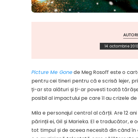
AUTORI
14 octombrie 201
Picture Me Gone
de Meg Rosoff este o carte
pentru cei tineri pentru că e scrisă lejer, p
ți-ar sta alături și ți-ar povesti toată tără
posibil al impactului pe care îl au crizele d
Mila e personajul central al cărții. Are 12 ani
părinții ei, Gil și Marieka. El e traducător, 
tot timpul și de aceea necesită din când în