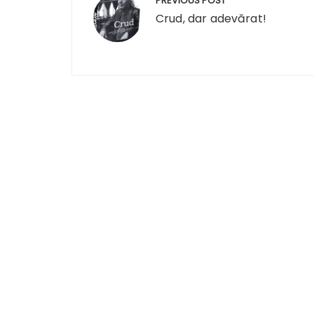
PREVIOUS POST
în
Crud, dar adevărat!
articole