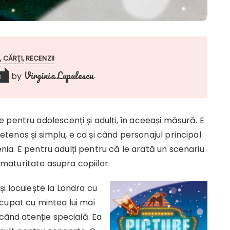
CĂRŢI
RECENZII
Virginia Lupulescu
by
3
 pentru adolescenți și adulți, în aceeași măsură. E
rietenos și simplu, e ca și când personajul principal
șenia. E pentru adulți pentru că le arată un scenariu
e maturitate asupra copiilor.
 și locuiește la Londra cu
e ocupat cu mintea lui mai
 când atenție specială. Ea