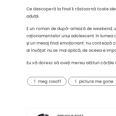
Ce descoperă la final îi răstoarnă toate ide
adulții.
E un roman de după-amiază de weekend, ușor d
raționamentelor unui adolescent în lumea ad
și un mesaj final emoționant: nu contează c
ai învățat nu se mai aplică, de aceea e impor
Eu vă doresc să aveți mereu alături cărțile l
meg rosoff
picture me gone
Navigare