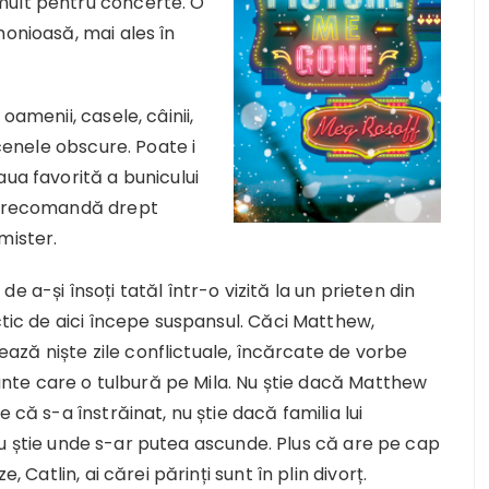
mult pentru concerte. O
monioasă, mai ales în
oamenii, casele, câinii,
scenele obscure. Poate i
aua favorită a bunicului
 o recomandă drept
mister.
 a-și însoți tatăl într-o vizită la un prieten din
ctic de aici începe suspansul. Căci Matthew,
rmează niște zile conflictuale, încărcate de vorbe
erante care o tulbură pe Mila. Nu știe dacă Matthew
 că s-a înstrăinat, nu știe dacă familia lui
și nu știe unde s-ar putea ascunde. Plus că are pe cap
, Catlin, ai cărei părinți sunt în plin divorț.