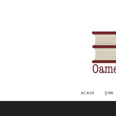
Skip
to
content
ACASĂ
ŞTIRI