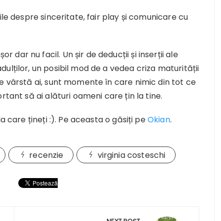
ile despre sinceritate, fair play și comunicare cu
ar nu facil. Un șir de deducții și inserții ale
ulților, un posibil mod de a vedea criza maturității
e vârstă ai, sunt momente în care nimic din tot ce
tant să ai alături oameni care țin la tine.
a care țineți :). Pe aceasta o găsiți pe
Okian
.
recenzie
virginia costeschi