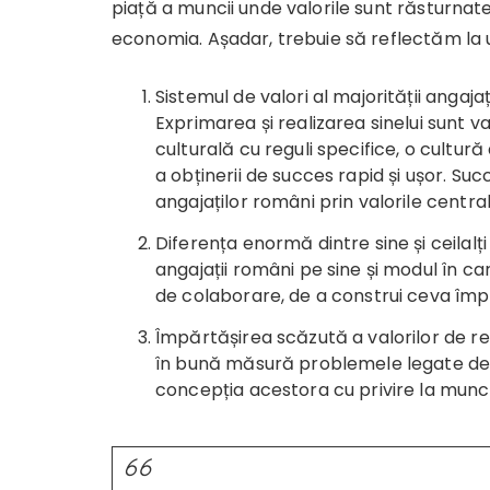
piață a muncii unde valorile sunt răsturnat
economia. Așadar, trebuie să reflectăm la
Sistemul de valori al majorității angaja
Exprimarea și realizarea sinelui sunt v
culturală cu reguli specifice, o cultură
a obținerii de succes rapid și ușor. S
angajaților români prin valorile central
Diferența enormă dintre sine și ceilal
angajații români pe sine și modul în ca
de colaborare, de a construi ceva îm
Împărtășirea scăzută a valorilor de re
în bună măsură problemele legate de 
concepția acestora cu privire la muncă