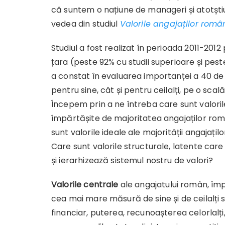
că suntem o națiune de manageri și atotștiut
vedea din studiul
Valorile angajaților româ
Studiul a fost realizat în perioada 2011-2012
țara (peste 92% cu studii superioare și pes
a constat în evaluarea importanței a 40 de 
pentru sine, cât și pentru ceilalți, pe o scală 
Începem prin a ne întreba care sunt valoril
împărtășite de majoritatea angajaților ro
sunt valorile ideale ale majorității angajați
Care sunt valorile structurale, latente car
și ierarhizează sistemul nostru de valori?
Valorile centrale
ale angajatului român, împ
cea mai mare măsură de sine și de ceilalți s
financiar, puterea, recunoașterea celorlalți,