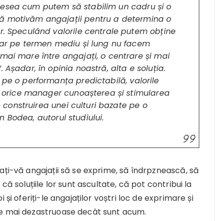
desea cum putem să stabilim un cadru și o
ă motivăm angajații pentru a determina o
or. Speculând valorile centrale putem obține
 Dar pe termen mediu și lung nu facem
mai mare între angajați, o centrare și mai
 Așadar, în opinia noastră, alta e soluția.
 pe o performanța predictabilă, valorile
ru orice manager cunoașterea și stimularea
în construirea unei culturi bazate pe o
 Bodea, autorul studiului.
ați-vă angajații să se exprime, să îndrpznească, să
că soluțiile lor sunt ascultate, că pot contribui la
 și oferiți-le angajaților voștri loc de exprimare și
ie mai dezastruoase decât sunt acum.