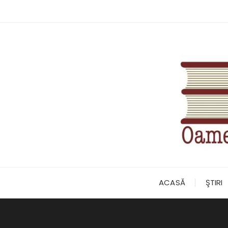
Skip
to
content
ACASĂ
ŞTIRI