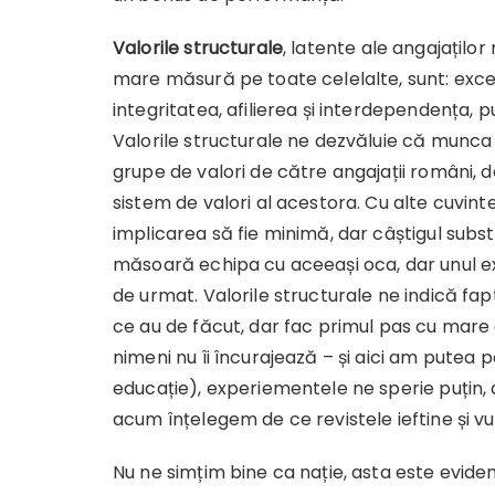
Valorile structurale
, latente ale angajaților
mare măsură pe toate celelalte, sunt: excel
integritatea, afilierea și interdependența, 
Valorile structurale ne dezvăluie că munca 
grupe de valori de către angajații români, de
sistem de valori al acestora. Cu alte cuvinte
implicarea să fie minimă, dar câștigul substa
măsoară echipa cu aceeași oca, dar unul e
de urmat. Valorile structurale ne indică fa
ce au de făcut, dar fac primul pas cu mare 
nimeni nu îi încurajează – și aici am putea po
educație), experiementele ne sperie puțin, 
acum înțelegem de ce revistele ieftine și v
Nu ne simțim bine ca nație, asta este evident