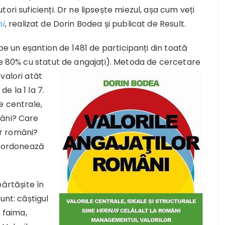
ori suficienți. Dr ne lipsește miezul, așa cum veți
ni
, realizat de Dorin Bodea și publicat de Result.
 pe un eșantion de 1481 de participanți din toată
te 80% cu statut de
angajați). Metoda de cercetare
valori atât
de la 1 la 7.
e centrale,
mâni? Care
lor români?
e ordonează
ărtășite în
unt: câștigul
 faima,