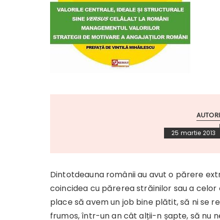
AUTORI
25 martie 2013
Dintotdeauna românii au avut o părere extra
coincidea cu părerea străinilor sau a celor 
place să avem un job bine plătit, să ni se 
frumos, într-un an cât alții-n șapte, să nu