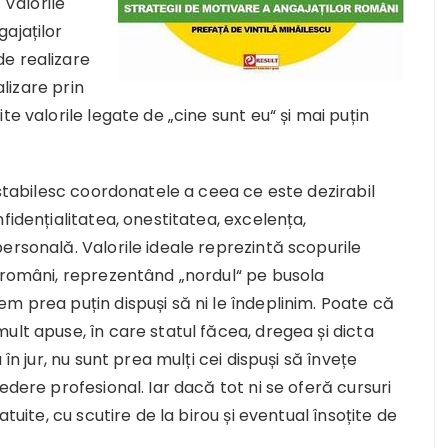
 Valorile
ajaților
e realizare
alizare prin
e valorile legate de „cine sunt eu“ și mai puțin
stabilesc coordonatele a ceea ce este dezirabil
fidențialitatea, onestitatea, excelența,
ersonală. Valorile ideale reprezintă scopurile
r români, reprezentând „nordul“ pe busola
m prea puțin dispuși să ni le îndeplinim. Poate că
ult apuse, în care statul făcea, dregea și dicta
în jur, nu sunt prea mulți cei dispuși să învețe
edere profesional. Iar dacă tot ni se oferă cursuri
tuite, cu scutire de la birou și eventual însoțite de