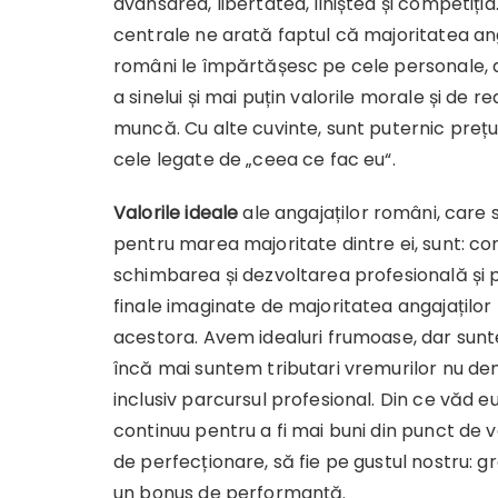
avansarea, libertatea, liniștea și competiția.
centrale ne arată faptul că majoritatea ang
români le împărtășesc pe cele personale, d
a sinelui și mai puțin valorile morale și de re
muncă. Cu alte cuvinte, sunt puternic prețuit
cele legate de „ceea ce fac eu“.
Valorile ideale
ale angajaților români, care 
pentru marea majoritate dintre ei, sunt: con
schimbarea și dezvoltarea profesională și p
finale imaginate de majoritatea angajațilo
acestora. Avem idealuri frumoase, dar sunte
încă mai suntem tributari vremurilor nu dem
inclusiv parcursul profesional. Din ce văd eu 
continuu pentru a fi mai buni din punct de v
de perfecționare, să fie pe gustul nostru: gra
un bonus de performanță.