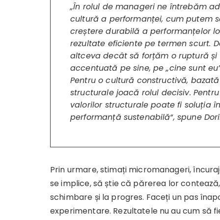
„În rolul de manageri ne întrebăm a
cultură a performanței, cum putem s
creștere durabilă a performanțelor l
rezultate eficiente pe termen scurt.
altceva decât să forțăm o ruptură și 
accentuată pe sine, pe „cine sunt eu”.
Pentru o cultură constructivă, bazată
structurale joacă rolul decisiv. Pent
valorilor structurale poate fi soluția 
performanță sustenabilă“,
spune Dorin
Prin urmare, stimați micromanageri, încuraj
se implice, să știe că părerea lor contează, 
schimbare și la progres. Faceți un pas înapoi
experimentare. Rezultatele nu au cum să f