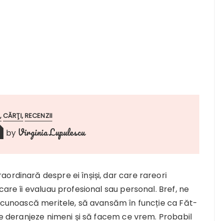
CĂRŢI
RECENZII
Virginia Lupulescu
by
ordinară despre ei înșiși, dar care rareori
care îi evaluau profesional sau personal. Bref, ne
recunoască meritele, să avansăm în funcție ca Făt-
 ne deranjeze nimeni și să facem ce vrem. Probabil