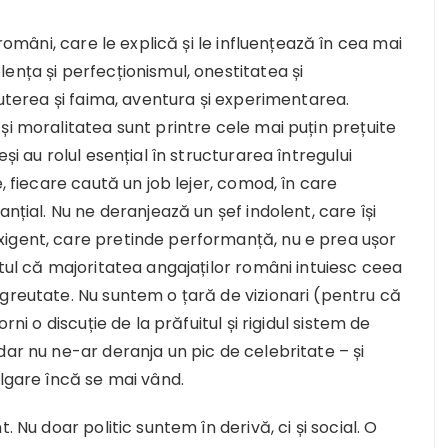
 români, care le explică și le influențează în cea mai
ența și perfecționismul, onestitatea și
puterea și faima, aventura și experimentarea.
și moralitatea sunt printre cele mai puțin prețuite
și au rolul esențial în structurarea întregului
, fiecare caută un job lejer, comod, în care
nțial. Nu ne deranjează un șef indolent, care își
xigent, care pretinde performanță, nu e prea ușor
ptul că majoritatea angajaților români intuiesc ceea
greutate. Nu suntem o țară de vizionari (pentru că
rni o discuție de la prăfuitul și rigidul sistem de
dar nu ne-ar deranja un pic de celebritate – și
ulgare încă se mai vând.
. Nu doar politic suntem în derivă, ci și social. O