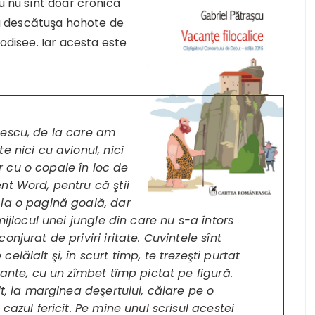
u nu sînt doar cronica
e a descătuşa hohote de
 odisee. Iar acesta este
tescu, de la care am
 nici cu avionul, nici
ar cu o copaie în loc de
nt Word, pentru că ştii
la o pagină goală, dar
mijlocul unei jungle din care nu s-a întors
njurat de priviri iritate. Cuvintele sînt
lălalt şi, în scurt timp, te trezeşti purtat
nante, cu un zîmbet tîmp pictat pe figură.
t, la marginea deşertului, călare pe o
cazul fericit. Pe mine unul scrisul acestei