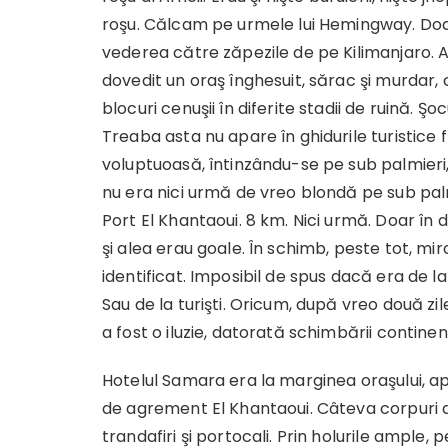
roşu. Călcam pe urmele lui Hemingway. Doar
vederea către zăpezile de pe Kilimanjaro. A
dovedit un oraş înghesuit, sărac şi murdar, c
blocuri cenuşii în diferite stadii de ruină. Şo
Treaba asta nu apare în ghidurile turistice
voluptuoasă, întinzându-se pe sub palmieri, 
nu era nici urmă de vreo blondă pe sub palm
Port El Khantaoui. 8 km. Nici urmă. Doar în d
şi alea erau goale. În schimb, peste tot, mir
identificat. Imposibil de spus dacă era de l
Sau de la turişti. Oricum, după vreo două z
a fost o iluzie, datorată schimbării continent
Hotelul Samara era la marginea oraşului, 
de agrement El Khantaoui. Câteva corpuri de
trandafiri şi portocali. Prin holurile ample, 