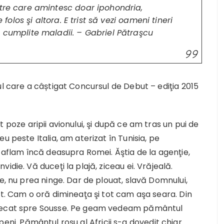
ntre care amintesc doar ipohondria,
 folos şi altora. E trist să vezi oameni tineri
a cumplite maladii. – Gabriel Pătraşcu
ul care a câștigat Concursul de Debut – ediţia 2015
ut poze aripii avionului, şi după ce am tras un pui de
u peste Italia, am aterizat în Tunisia, pe
e aflam încă deasupra Romei. Ăştia de la agenţie,
die. Vă duceţi la plajă, ziceau ei. Vrăjeală.
e, nu prea ninge. Dar de plouat, slavă Domnului,
lt. Cam o oră dimineaţa şi tot cam aşa seara. Din
plecat spre Sousse. Pe geam vedeam pământul
jnepeni. Pământul roşu al Africii s-a dovedit chiar