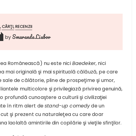
CĂRŢI
RECENZII
Smaranda Liubov
by
rtea Românească) nu este nici
Baedeker
, nici
cea mai originală şi mai spirituală călăuză, pe care
le sale de călătorie, pline de prospeţime şi umor,
iantele multicolore şi privilegiază privirea genuină,
profundă cunoaştere a culturii şi civilizaţiei
ate în ritm alert de
stand-up comedy
de un
ecut şi prezent cu naturaleţea cu care doar
 laolaltă amintirile din copilărie şi vieţile sfinţilor.