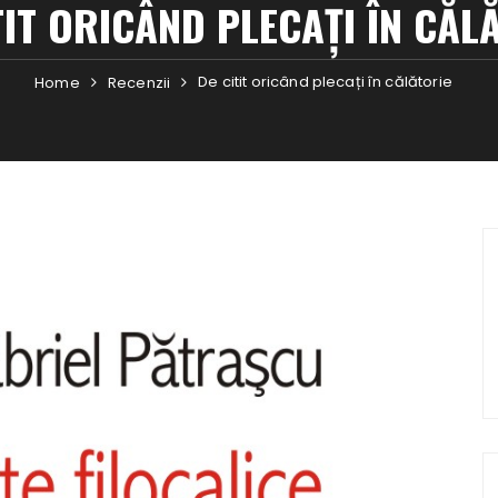
TIT ORICÂND PLECAȚI ÎN CĂL
De citit oricând plecați în călătorie
Home
Recenzii