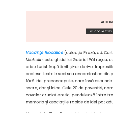
AUTORI
26 aprilie 2016
Vacanţe filocalice
(colecția Proză, ed. Ca
Michelin
, este ghidul lui Gabriel Pătraşcu, 
orice turist împătimit şi-ar dori-o. Impresii
ocolesc textele seci sau encomiastice din pl
fără idei preconcepute, care însă ascunde o 
sacre, dar şi laice. Cele 20 de povestiri, nar
cavaler cruciat eretic, pendulează între tr
memoria şi asociaţiile rapide de idei pot aduna