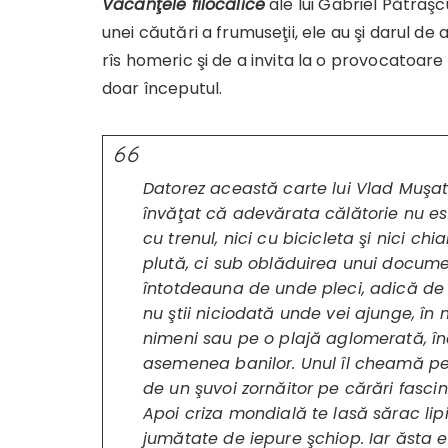
Vacanţele filocalice
ale lui Gabriel Pătraşc
unei căutări a frumuseţii, ele au şi darul d
rîs homeric şi de a invita la o provocatoare
doar începutul.
Datorez această carte lui Vlad Muşa
învăţat că adevărata călătorie nu este
cu trenul, nici cu bicicleta şi nici chi
plută, ci sub oblăduirea unui docume
întotdeauna de unde pleci, adică de 
nu ştii niciodată unde vei ajunge, în 
nimeni sau pe o plajă aglomerată, înco
asemenea banilor. Unul îl cheamă pe ce
de un şuvoi zornăitor pe cărări fasci
Apoi criza mondială te lasă sărac lipi
jumătate de iepure şchiop. Iar ăsta e 