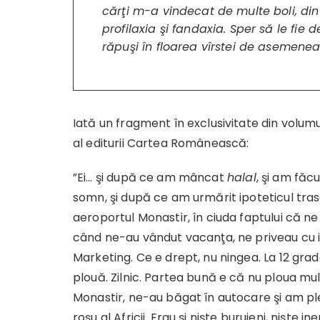
cărţi m-a vindecat de multe boli, di
profilaxia şi fandaxia. Sper să le fie de
răpuşi în floarea vîrstei de asemene
Iată un fragment în exclusivitate din volum
al editurii Cartea Românească:
”Ei… şi după ce am mâncat
halal
, şi am făc
somn, şi după ce am urmărit ipoteticul trase
aeroportul Monastir, în ciuda faptului că n
când ne-au vândut vacanţa, ne priveau cu invi
Marketing. Ce e drept, nu ningea. La 12 grad
plouă. Zilnic. Partea bună e că nu ploua mu
Monastir, ne-au băgat în autocare şi am 
roşu al Africii. Erau şi nişte buruieni, nişte 