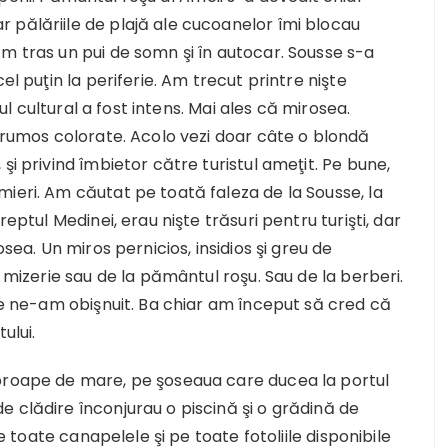
 pălăriile de plajă ale cucoanelor îmi blocau
m tras un pui de somn şi în autocar. Sousse s-a
el puţin la periferie. Am trecut printre nişte
cul cultural a fost intens. Mai ales că mirosea.
 frumos colorate. Acolo vezi doar câte o blondă
şi privind îmbietor către turistul ameţit. Pe bune,
ieri. Am căutat pe toată faleza de la Sousse, la
reptul Medinei, erau nişte trăsuri pentru turişti, dar
osea. Un miros pernicios, insidios şi greu de
a mizerie sau de la pământul roşu. Sau de la berberi.
ile ne-am obişnuit. Ba chiar am început să cred că
ului.
aproape de mare, pe şoseaua care ducea la portul
 clădire înconjurau o piscină şi o grădină de
pe toate canapelele şi pe toate fotoliile disponibile