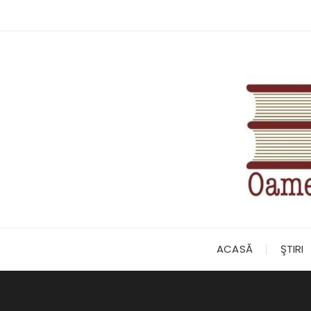
Skip
to
content
ACASĂ
ŞTIRI