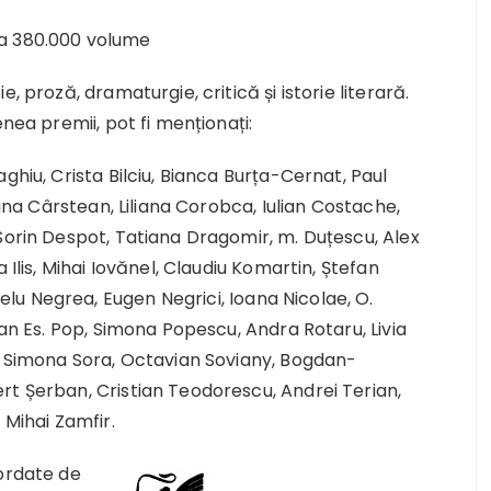
 cca 380.000 volume
, proză, dramaturgie, critică și istorie literară.
nea premii, pot fi menționați:
ghiu, Crista Bilciu, Bianca Burța-Cernat, Paul
lana Cârstean, Liliana Corobca, Iulian Costache,
Sorin Despot, Tatiana Dragomir, m. Duțescu, Alex
 Ilis, Mihai Iovănel, Claudiu Komartin, Ștefan
u Negrea, Eugen Negrici, Ioana Nicolae, O.
oan Es. Pop, Simona Popescu, Andra Rotaru, Livia
u, Simona Sora, Octavian Soviany, Bogdan-
rt Șerban, Cristian Teodorescu, Andrei Terian,
 Mihai Zamfir.
cordate de