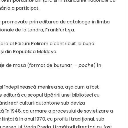
rte importante din țară și în standurile naționale cu
mânia a participat.
ost promovate prin editarea de cataloage în limba
ționale de la Londra, Frankfurt ș.a.
zare al Editurii Polirom a contribuit la buna
ră și din Republica Moldova.
 tiraje de masă (format de buzunar –
poche
) în
și îndeplinească menirea sa, așa cum a fost
de editură cu scopul tipăririi unei biblioteci cu
pândirea” culturii autohtone sub deviza
ă în 1948, ca urmare a procesului de sovietizare a
ințată în anul 1970, cu profilul tradițional, sub
ducerea lui Marin Preda. Următorii directori au fost