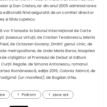
n și Dan Cristea, iar din anul 2005 administrarea
ica editorială fiind asigurată de un comitet director
 și Silviu Lupescu.
vor fi lansate la Salonul Internațional de Carte
ti:
Șoseaua virtuții
, de Cristian Teodorescu;
Mierla
fried
, de Octavian Soviany;
Dmitri: genul cinic
, de
nde metropolitane
, de Linda Maria Baros;
Noaptea
ezie cîștigător al Premiului de Debut al Editurii
 Curții Regale
, de Simona Antonescu, romanul
 Cartea Românească, ediția 2015;
Colonia fabricii
, de
aradigmă (un manifest)
, de Bogdan Ghiu.
are
Polirom
zece ani