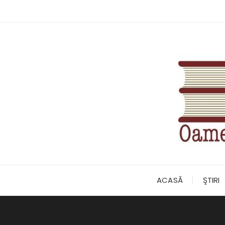
Skip
to
content
ACASĂ
ŞTIRI