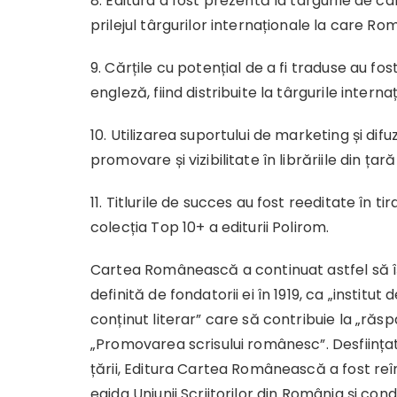
8. Editura a fost prezentă la târgurile de ca
prilejul târgurilor internaționale la care Ro
9. Cărțile cu potențial de a fi traduse au f
engleză, fiind distribuite la târgurile interna
10. Utilizarea suportului de marketing și difu
promovare și vizibilitate în librăriile din ța
11. Titlurile de succes au fost reeditate în
colecția Top 10+ a editurii Polirom.
Cartea Românească a continuat astfel să î
definită de fondatorii ei în 1919, ca „institut 
conținut literar” care să contribuie la „răs
„Promovarea scrisului românesc”. Desființat
țării, Editura Cartea Românească a fost reînfi
egida Uniunii Scriitorilor din România și con