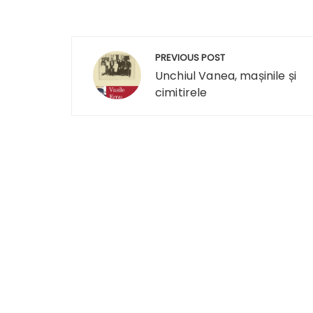
Navigare
PREVIOUS POST
în
Unchiul Vanea, mașinile și
cimitirele
articole