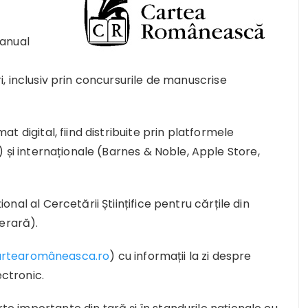
 anual
ori, inclusiv prin concursurile de manuscrise
rmat digital, fiind distribuite prin platformele
) și internaționale (Barnes & Noble, Apple Store,
țional al Cercetării Științifice pentru cărțile din
terară).
rtearomâneasca.ro
) cu informații la zi despre
ectronic.