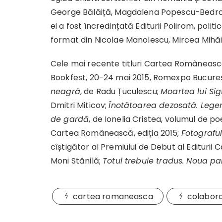
George Bălăiță, Magdalena Popescu-Bedrosia
ei a fost încredințată Editurii Polirom, polit
format din Nicolae Manolescu, Mircea Mihăieș
Cele mai recente titluri Cartea Românească 
Bookfest, 20-24 mai 2015, Romexpo Bucureș
neagră
, de Radu Țuculescu;
Moartea lui Sig
Dmitri Miticov;
Înotătoarea dezosată. Lege
de gardă
, de Ionelia Cristea, volumul de po
Cartea Românească, ediția 2015;
Fotograful
cîștigător al Premiului de Debut al Editurii
Moni Stănilă;
Totul trebuie tradus. Noua p
cartea romaneasca
colabor