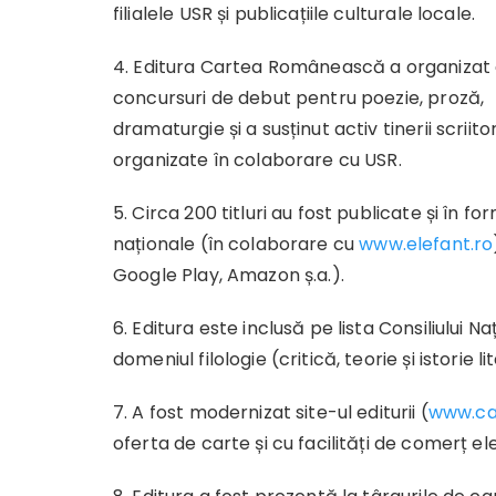
filialele USR și publicațiile culturale locale.
4. Editura Cartea Românească a organizat
concursuri de debut pentru poezie, proză,
dramaturgie și a susținut activ tinerii scriit
organizate în colaborare cu USR.
5. Circa 200 titluri au fost publicate și în fo
naționale (în colaborare cu
www.elefant.ro
Google Play, Amazon ș.a.).
6. Editura este inclusă pe lista Consiliului Na
domeniul filologie (critică, teorie și istorie li
7. A fost modernizat site-ul editurii (
www.ca
oferta de carte și cu facilități de comerț el