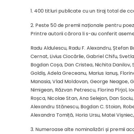
1. 400 titluri publicate cu un tiraj total de
2. Peste 50 de premii naționale pentru poezie
Printre autorii cărora li s-au conferit aseme
Radu Aldulescu, Radu F. Alexandru, Ștefan Ba
Cernat, Livius Ciocârlie, Gabriel Chifu, Svet
Bogdan Coșa, Dan Cristea, Nichita Danilov, 
Goldiș, Adela Greceanu, Marius Ianuș, Florina
Manasia, Vlad Moldovan, George Neagoe, Gel
Nimigean, Răzvan Petrescu, Florina Pîrjol, I
Roșca, Nicolae Stan, Ana Selejan, Dan Soci
Alexandru Stănescu, Bogdan C. Stoian, Robe
Alexandra Tomiță, Horia Ursu, Matei Vișniec,
3. Numeroase alte nominalizări și premii a