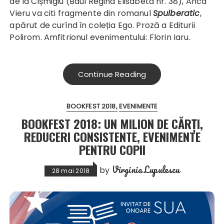
de la Cișmigiu (Bdul Regina Elisabeta nr. 38), Anca
Vieru va citi fragmente din romanul
Spulberatic
,
apărut de curînd în coleția Ego. Proză a Editurii
Polirom. Amfitrionul evenimentului: Florin Iaru.
Continue Reading
BOOKFEST 2018
EVENIMENTE
BOOKFEST 2018: UN MILION DE CĂRȚI,
REDUCERI CONSISTENTE, EVENIMENTE
PENTRU COPII
Virginia Lupulescu
by
28 mai 2018