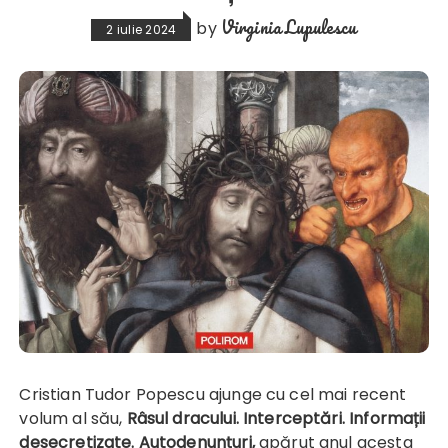
Virginia Lupulescu
by
2 iulie 2024
Cristian Tudor Popescu ajunge cu cel mai recent
volum al său,
Râsul dracului. Interceptări. Informații
desecretizate. Autodenunțuri
,
apărut anul acesta