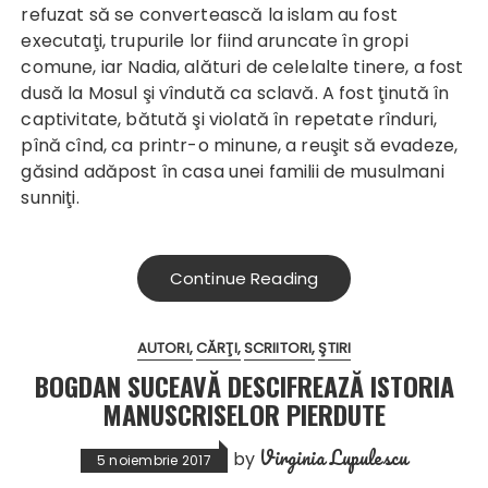
refuzat să se convertească la islam au fost
executaţi, trupurile lor fiind aruncate în gropi
comune, iar Nadia, alături de celelalte tinere, a fost
dusă la Mosul şi vîndută ca sclavă. A fost ţinută în
captivitate, bătută şi violată în repetate rînduri,
pînă cînd, ca printr-o minune, a reuşit să evadeze,
găsind adăpost în casa unei familii de musulmani
sunniţi.
Continue Reading
AUTORI
CĂRŢI
SCRIITORI
ŞTIRI
BOGDAN SUCEAVĂ DESCIFREAZĂ ISTORIA
MANUSCRISELOR PIERDUTE
Virginia Lupulescu
by
5 noiembrie 2017