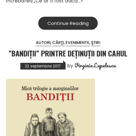
întrebarea „Ce ar fi fost dacă...?
Continue Reading
AUTORI
CĂRŢI
EVENIMENTE
ŞTIRI
”BANDIŢII” PRINTRE DEŢINUŢII DIN CAHUL
Virginia Lupulescu
by
22 septembrie 2017