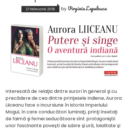
Virginia Lupulescu
by
21 februarie 2018
Interesată de relaţia dintre surori în general şi cu
precădere de cea dintre prinţesele indiene, Aurora
Liiceanu face o incursiune în istoria Imperiului
Mogul, în care conducători luminaţi, prinţi însetaţi
de faimă şi femei seducătoare sînt protagoniştii
unor fascinante poveşti de iubire şi ură, loialitate şi