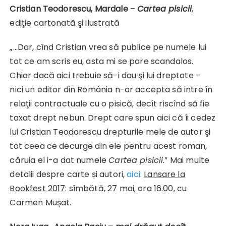
Cristian Teodorescu, Mardale
–
Cartea pisicii
,
ediţie cartonată şi ilustrată
„…Dar, cînd Cristian vrea să publice pe numele lui
tot ce am scris eu, asta mi se pare scandalos.
Chiar dacă aici trebuie să-i dau şi lui dreptate –
nici un editor din România n-ar accepta să intre în
relaţii contractuale cu o pisică, decît riscînd să fie
taxat drept nebun. Drept care spun aici că îi cedez
lui Cristian Teodorescu drepturile mele de autor şi
tot ceea ce decurge din ele pentru acest roman,
căruia el i-a dat numele
Cartea pisicii.
” Mai multe
detalii despre carte și autori,
aici
.
Lansare la
Bookfest 2017
: sîmbătă, 27 mai, ora 16.00, cu
Carmen Mușat.