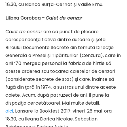
18.30, cu Bianca Burța-Cernat și Vasile Ernu.
Liliana Corobca –
Caiet de cenzor
Caiet de cenzor
are ca punct de plecare
corespondenţa fictivă dintre autoare şi şefa
Biroului Documente Secrete din temuta Direcţie
Generală a Presei şi Tipăriturilor (Cenzura), care în
anii ’70 mergea personal la fabrica de hîrtie să
ateste arderea sau tocarea caietelor de cenzori
(considerate secrete de stat) şi care, înainte să
fugă din ţară în 1974, a sustras unul dintre aceste
caiete. Acum, după patruzeci de ani, îl pune la
dispoziţia cercetătoarei. Mai multe detalii,
aici
.
Lansare
la Bookfest 2017
: vineri, 26 mai, ora
18.30, cu Ileana Dorica Nicolae, Sebastian
Reichmann și Șerban Axinte.