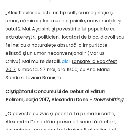
„Alex Tocilescu este un tip cult, cu imaginaţie şi
umor, căruia îi plac muzica, pisicile, conversaţiile şi
satul 2 Mai. Aşa sînt şi povestirile lui populate cu
extratereştri, politicieni, locatari de bloc, diavoli sau
feline: au o naturaleţe absurdă, o impuritate
elitistă şi un umor neconvenţional.” (Marius
Chivu) Mai multe detalii,
aici
.
Lansare la Bookfest
2017
: sîmbătă, 27 mai, ora 19.00, cu Ana Maria
Sandu și Lavinia Braniște.
Cîştigătorul Concursului de Debut al Editurii
Polirom, ediţia 2017,
Alexandru Done –
Downshifting
„O poveste cu zvîc şi poantă. La prima lui carte,
Alexandru Done dă impresia că scrie fără efort,
din
poignet
, cu un control dezinvolt al acţiunii, al