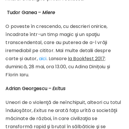
Tudor Ganea –
Miere
O poveste în crescendo, cu descrieri onirice,
încadrate într-un timp magic şi un spaţiu
transcendental, care au puterea de a-l vrăji
iremediabil pe cititor. Mai multe detalii despre
carte și autor,
aici
. Lansare
la Bookfest 2017
:
duminică, 28 mai, ora 13.00, cu Adina Dinițoiu și
Florin Iaru.
Adrian Georgescu –
Exitus
Uneori de o violenţă de neînchipuit, alteori cu totul
înduioşător,
Exitus
ne arată faţa urîtă a societăţii
măcinate de război, în care civilizaţia se
transformă rapid şi brutal în sălbăticie şi se