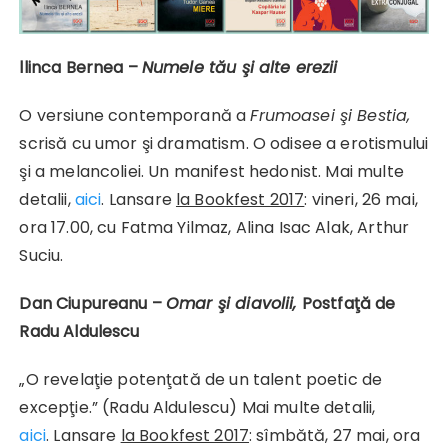
llinca Bernea –
Numele tău şi alte erezii
O versiune contemporană a
Frumoasei şi Bestia,
scrisă cu umor şi dramatism. O odisee a erotismului
şi a melancoliei. Un manifest hedonist. Mai multe
detalii,
aici
. Lansare
la Bookfest 2017
: vineri, 26 mai,
ora 17.00, cu Fatma Yilmaz, Alina Isac Alak, Arthur
Suciu.
Dan Ciupureanu –
Omar şi diavolii,
Postfaţă de
Radu Aldulescu
„O revelaţie potenţată de un talent poetic de
excepţie.” (Radu Aldulescu) Mai multe detalii,
aici
. Lansare
la Bookfest 2017
: sîmbătă, 27 mai, ora