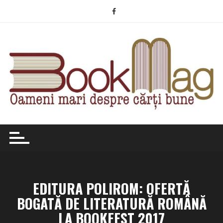
Skip
to
content
EDITURA POLIROM: OFERTĂ
BOGATĂ DE LITERATURĂ ROMÂNĂ
LA BOOKFEST 2017