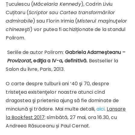
Țuculescu (
Măcelaria Kennedy
), Codrin Liviu
Cuțitaru (
Scriptor
sau Cartea transformărilor
admirabile
) sau Florin Irimia (
Misterul maşinuţelor
chinezeşti
) vor putea fi achiziționate de la standul
Polirom.
Seriile de autor Polirom:
Gabriela Adameșteanu –
Provizorat
, ediţia a IV-a, definitivă.
Bestseller la
Salon du livre, Paris, 2013.
O carte despre tulburii ani ’40 şi 70, despre
tristeţea existenţelor noastre atunci cînd
dragostea şi prietenia ajung să fie dominate de
minciună şi trădare. Mai multe detalii,
aici
.
Lansare
la Bookfest 2017
: sîmbătă, 27 mai, ora 16.30, cu
Andreea Răsuceanu și Paul Cernat.