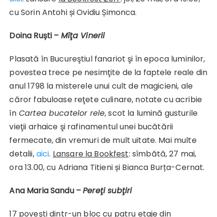
cu Sorin Antohi și Ovidiu Șimonca.
Doina Ruști –
Mîţa Vinerii
Plasată în Bucureştiul fanariot şi în epoca luminilor,
povestea trece pe nesimţite de la faptele reale din
anul 1798 la misterele unui cult de magicieni, ale
căror fabuloase reţete culinare, notate cu acribie
în
Cartea bucatelor rele
, scot la lumină gusturile
vieţii arhaice şi rafinamentul unei bucătării
fermecate, din vremuri de mult uitate. Mai multe
detalii,
aici
.
Lansare la Bookfest
: sîmbătă, 27 mai,
ora 13.00, cu Adriana Titieni și Bianca Burța-Cernat.
Ana Maria Sandu –
Pereţi subţiri
17 poveşti dintr-un bloc cu patru etaje din