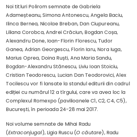
Noi titluri Polirom semnate de Gabriela
Adameșteanu, Simona Antonescu, Angela Baciu,
Ilinca Bernea, Nicolae Breban, Dan Ciupureanu,
Liliana Corobca, Andrei Crăciun, Bogdan Coșa,
Alexandru Done, Ioan-Florin Florescu, Tudor
Ganea, Adrian Georgescu, Florin Iaru, Nora Iuga,
Marius Oprea, Doina Ruști, Ana Maria Sandu,
Bogdan-Alexandru Stănescu, Liviu Ioan Stoiciu,
Cristian Teodorescu, Lucian Dan Teodorovici, Alex
Tocilescu vor fi lansate la standul editurii din cadrul
ediției cu numărul 12 a tîrgului, care va avea loc la
Complexul Romexpo (pavilioanele C1, C2, C4, C5),
București, în perioada 24-28 mai 2017.
Noi volume semnate de Mihai Radu
(
Extraconjugal
), Ligia Ruscu (
O căutare
), Radu