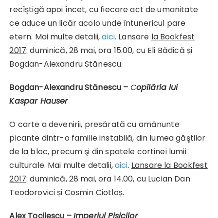
recîştigă apoi încet, cu fiecare act de umanitate
ce aduce un licăr acolo unde întunericul pare
etern. Mai multe detalii,
aici
. Lansare
la Bookfest
2017
: duminică, 28 mai, ora 15.00, cu Eli Bădică și
Bogdan-Alexandru Stănescu.
Bogdan-Alexandru Stănescu –
C
opilăria lui
Kaspar Hauser
O carte a devenirii, presărată cu amănunte
picante dintr-o familie instabilă, din lumea găştilor
de la bloc, precum şi din spatele cortinei lumii
culturale. Mai multe detalii,
aici
.
Lansare
la Bookfest
2017
: duminică, 28 mai, ora 14.00, cu Lucian Dan
Teodorovici și Cosmin Ciotloș.
Alex Tocilescu –
Imperiul Pisicilor