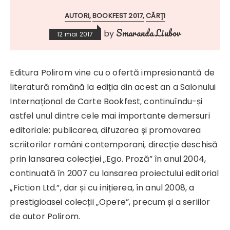
AUTORI
BOOKFEST 2017
CĂRŢI
Smaranda Liubov
by
12 mai 2017
Editura Polirom vine cu o ofertă impresionantă de
literatură română la ediția din acest an a Salonului
Internațional de Carte Bookfest, continuîndu-și
astfel unul dintre cele mai importante demersuri
editoriale: publicarea, difuzarea și promovarea
scriitorilor români contemporani, direcție deschisă
prin lansarea colecției „Ego. Proză” în anul 2004,
continuată în 2007 cu lansarea proiectului editorial
„Fiction Ltd.”, dar și cu inițierea, în anul 2008, a
prestigioasei colecții „Opere”, precum și a seriilor
de autor Polirom.