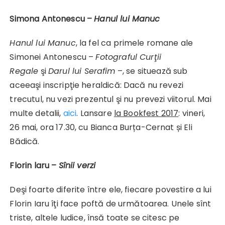
Simona Antonescu –
Hanul lui Manuc
Hanul lui Manuc
, la fel ca primele romane ale
Simonei Antonescu –
Fotograful Curţii
Regale
şi
Darul lui Serafim
–, se situează sub
aceeaşi inscripţie heraldică: Dacă nu revezi
trecutul, nu vezi prezentul şi nu prevezi viitorul. Mai
multe detalii,
aici
. Lansare
la Bookfest 2017
: vineri,
26 mai, ora 17.30, cu Bianca Burța-Cernat și Eli
Bădică.
Florin laru –
Sînii verzi
Deşi foarte diferite între ele, fiecare povestire a lui
Florin Iaru îţi face poftă de următoarea. Unele sînt
triste, altele ludice, însă toate se citesc pe