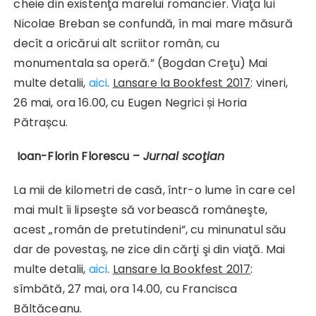
cheie din existenţa marelui romancier. Viaţa lui
Nicolae Breban se confundă, în mai mare măsură
decît a oricărui alt scriitor român, cu
monumentala sa operă.” (Bogdan Creţu) Mai
multe detalii,
aici
.
Lansare la Bookfest 2017
: vineri,
26 mai, ora 16.00, cu Eugen Negrici și Horia
Pătrașcu.
Ioan-Florin Florescu –
Jurnal scoţian
La mii de kilometri de casă, într-o lume în care cel
mai mult îi lipseşte să vorbească româneşte,
acest „român de pretutindeni”, cu minunatul său
dar de povestaş, ne zice din cărţi şi din viaţă. Mai
multe detalii,
aici
.
Lansare la Bookfest 2017
:
sîmbătă, 27 mai, ora 14.00, cu Francisca
Băltăceanu.