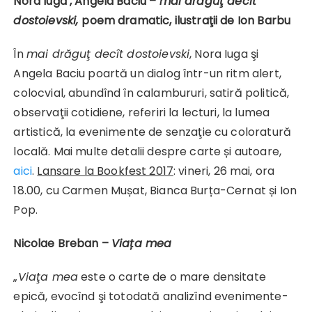
Nora Iuga ,
Angela Baciu –
mai drăguţ decît
dostoievski,
poem dramatic,
ilustraţii de Ion Barbu
În
mai drăguţ decît dostoievski
, Nora Iuga şi
Angela Baciu poartă un dialog într-un ritm alert,
colocvial, abundînd în calambururi, satiră politică,
observaţii cotidiene, referiri la lecturi, la lumea
artistică, la evenimente de senzaţie cu coloratură
locală. Mai multe detalii despre carte și autoare,
aici
.
Lansare la Bookfest 2017
: vineri, 26 mai, ora
18.00, cu Carmen Mușat, Bianca Burța-Cernat și Ion
Pop.
Nicolae Breban –
Viața mea
„
Viaţa mea
este o carte de o mare densitate
epică, evocînd şi totodată analizînd evenimente-