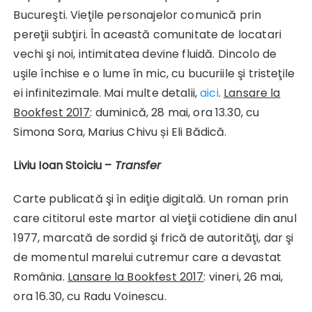
Bucureşti. Vieţile personajelor comunică prin
pereţii subţiri. În această comunitate de locatari
vechi şi noi, intimitatea devine fluidă. Dincolo de
uşile închise e o lume în mic, cu bucuriile şi tristeţile
ei infinitezimale. Mai multe detalii,
aici
.
Lansare la
Bookfest 2017
: duminică, 28 mai, ora 13.30, cu
Simona Sora, Marius Chivu și Eli Bădică.
Liviu Ioan Stoiciu –
Transfer
Carte publicată şi în ediţie digitală. Un roman prin
care cititorul este martor al vieţii cotidiene din anul
1977, marcată de sordid şi frică de autorităţi, dar şi
de momentul marelui cutremur care a devastat
România.
Lansare la Bookfest 2017
: vineri, 26 mai,
ora 16.30, cu Radu Voinescu.