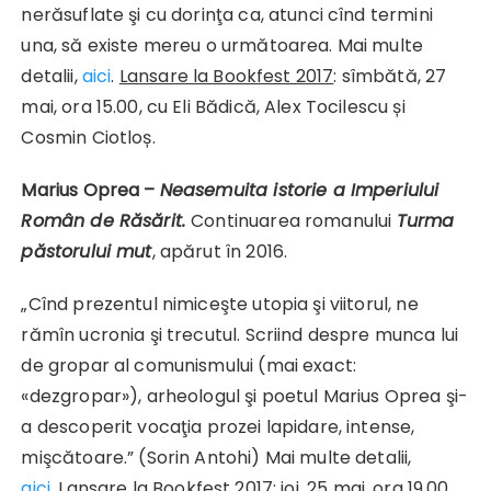
nerăsuflate şi cu dorinţa ca, atunci cînd termini
una, să existe mereu o următoarea. Mai multe
detalii,
aici
.
Lansare la Bookfest 2017
: sîmbătă, 27
mai, ora 15.00, cu Eli Bădică, Alex Tocilescu și
Cosmin Ciotloș.
Marius Oprea –
Neasemuita istorie a Imperiului
Român de Răsărit.
Continuarea romanului
Turma
păstorului mut
, apărut în 2016.
„Cînd prezentul nimiceşte utopia şi viitorul, ne
rămîn ucronia şi trecutul. Scriind despre munca lui
de gropar al comunismului (mai exact:
«dezgropar»), arheologul şi poetul Marius Oprea şi-
a descoperit vocaţia prozei lapidare, intense,
mişcătoare.” (Sorin Antohi) Mai multe detalii,
aici
. Lansare
la Bookfest 2017
: joi, 25 mai, ora 19.00,