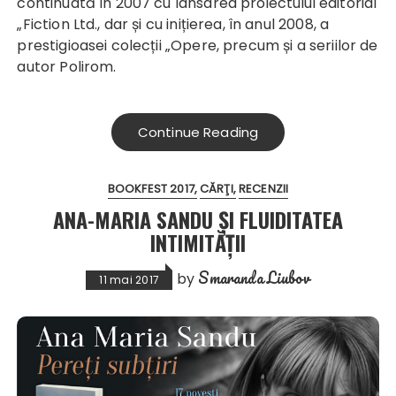
continuată în 2007 cu lansarea proiectului editorial
„Fiction Ltd., dar și cu inițierea, în anul 2008, a
prestigioasei colecții „Opere, precum și a seriilor de
autor Polirom.
Continue Reading
BOOKFEST 2017
CĂRŢI
RECENZII
ANA-MARIA SANDU ȘI FLUIDITATEA
INTIMITĂȚII
Smaranda Liubov
by
11 mai 2017