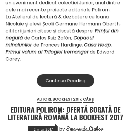
un eveniment dedicat colecției Junior, unul dintre
cele mai recente proiecte editoriale Polirom.
La Atelierul de lectură & dezbatere cu Ioana
Nicolaie și elevii Școlii Germane Hermann Oberth,
cititorii juniori citesc și discută despre:
Prințul din
negură
de Carlos Ruiz Zafón,
Copacul
minciunilor
de Frances Hardinge,
Casa Heap.
Primul volum al Trilogiei Iremonger
de Edward
Carey.
Continue Reading
AUTORI
BOOKFEST 2017
CĂRŢI
EDITURA POLIROM: OFERTĂ BOGATĂ DE
LITERATURĂ ROMÂNĂ LA BOOKFEST 2017
Smaranda Liubov
by
12 mai 2017