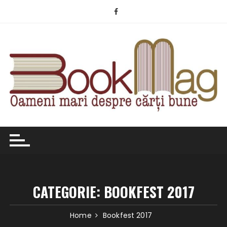
Skip
to
content
CATEGORIE:
BOOKFEST 2017
Home
Bookfest 2017