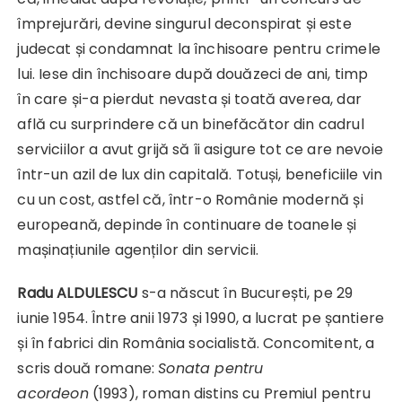
împrejurări, devine singurul deconspirat și este
judecat și condamnat la închisoare pentru crimele
lui. Iese din închisoare după douăzeci de ani, timp
în care și-a pierdut nevasta și toată averea, dar
află cu surprindere că un binefăcător din cadrul
serviciilor a avut grijă să îi asigure tot ce are nevoie
într-un azil de lux din capitală. Totuși, beneficiile vin
cu un cost, astfel că, într-o Românie modernă și
europeană, depinde în continuare de toanele și
mașinațiunile agenților din servicii.
Radu ALDULESCU
s-a născut în București, pe 29
iunie 1954. Între anii 1973 și 1990, a lucrat pe șantiere
și în fabrici din România socialistă. Concomitent, a
scris două romane:
Sonata pentru
acordeon
(1993), roman distins cu Premiul pentru