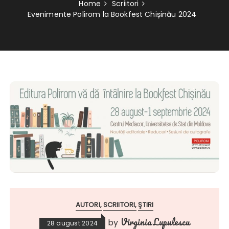
Home
Scriitori
Evenimente Polirom la Bookfest Chișinău 2024
AUTORI
SCRIITORI
ŞTIRI
Virginia Lupulescu
by
28 august 2024