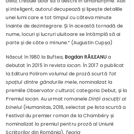
delà
, trebuie doar să o descrii în amănunțime. Abil
și inteligent, autorul decupează și lipește detaliile
unei lumi care e tot timpul cu câteva minute
înainte de dezintegrare. Și în această tornadă de
nume, locuri și lucruri uluitoare se întâmplă să ai
parte și de câte o minune.” (Augustin Cupșa)
Născut în 1980 la Buftea,
Bogdan RĂILEANU
a
debutat în 2015 în revista
Iocan
. În 2017 a publicat
la Editura Polirom volumul de proză scurtă
Tot
spațiul dintre gândurile mele
, nominalizat la
premiile
Observator cultural
, categoria Debut, și la
Premiul Iocan. Au urmat romanele
Dinții ascuțiți ai
binelui
(Humanitas, 2018, selectat pe lista scurtă a
Festival du premier roman de la Chambéry și
nominalizat la premiul pentru proză al Uniunii
Scriitorilor din România),
Teoria