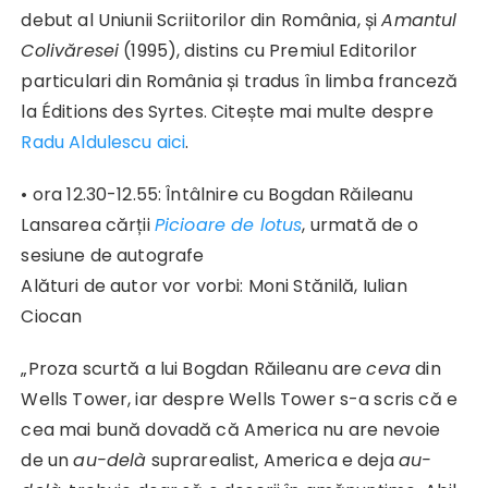
debut al Uniunii Scriitorilor din România, și
Amantul
Colivăresei
(1995), distins cu Premiul Editorilor
particulari din România și tradus în limba franceză
la Éditions des Syrtes. Citește mai multe despre
Radu Aldulescu aici
.
• ora 12.30-12.55: Întâlnire cu Bogdan Răileanu
Lansarea cărții
Picioare de lotus
, urmată de o
sesiune de autografe
Alături de autor vor vorbi: Moni Stănilă, Iulian
Ciocan
„Proza scurtă a lui Bogdan Răileanu are
ceva
din
Wells Tower, iar despre Wells Tower s-a scris că e
cea mai bună dovadă că America nu are nevoie
de un
au-delà
suprarealist, America e deja
au-