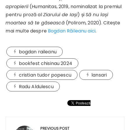
apropierii
(Humanitas, 2019, nominalizat la premiul
pentru proză al
Ziarului de Iași
) și
Să nu lași
moartea să te găsească
(Polirom, 2020). Citește
mai multe despre
Bogdan Răileanu aici
.
bogdan raileanu
bookfest chisinau 2024
cristian tudor popescu
lansari
Radu Aldulescu
Navigare
în
PREVIOUS POST