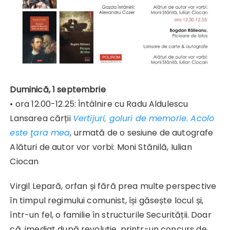
Duminică, 1 septembrie
• ora 12.00-12.25: Întâlnire cu Radu Aldulescu
Lansarea cărții
Vertijuri, goluri de memorie. Acolo
este ţara mea
, urmată de o sesiune de autografe
Alături de autor vor vorbi: Moni Stănilă, Iulian
Ciocan
Virgil Lepară, orfan și fără prea multe perspective
în timpul regimului comunist, își găsește locul și,
într-un fel, o familie în structurile Securității. Doar
că, imediat după revoluție, printr-un concurs de