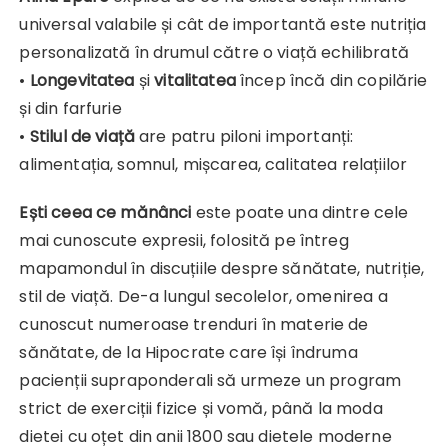
universal valabile și cât de importantă este nutriția
personalizată în drumul către o viață echilibrată
•
Longevitatea
și
vitalitatea
încep încă din copilărie
și din farfurie
•
Stilul de viață
are patru piloni importanți:
alimentația, somnul, mișcarea, calitatea relațiilor
Ești ceea ce mănânci
este poate una dintre cele
mai cunoscute expresii, folosită pe întreg
mapamondul în discuțiile despre sănătate, nutriție,
stil de viață. De-a lungul secolelor, omenirea a
cunoscut numeroase trenduri în materie de
sănătate, de la Hipocrate care își îndruma
pacienții supraponderali să urmeze un program
strict de exerciții fizice și vomă, până la moda
dietei cu oțet din anii 1800 sau dietele moderne