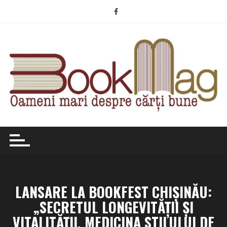
Skip
to
content
LANSARE LA BOOKFEST CHIȘINĂU:
„SECRETUL LONGEVITĂȚII ȘI
VITALITĂȚII. MEDICINA STILULUI DE