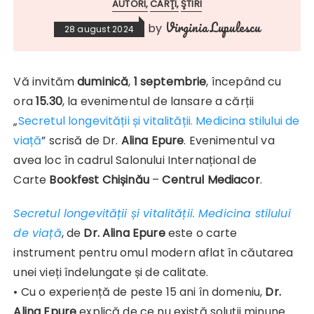
AUTORI
CĂRŢI
ŞTIRI
Virginia Lupulescu
by
28 august 2024
Vă invităm
duminică
,
1 septembrie
, începând cu
ora
15.30
, la evenimentul de lansare a cărții
„
Secretul longevității și vitalității. Medicina stilului de
viață
” scrisă de Dr.
Alina Epure
. Evenimentul va
avea loc în cadrul Salonului Internațional de
Carte
Bookfest Chișinău
–
Centrul Mediacor
.
Secretul longevității și vitalității. Medicina stilului
de viață
, de
Dr. Alina Epure
este o carte
instrument pentru omul modern aflat în căutarea
unei vieți îndelungate și de calitate.
• Cu o experiență de peste 15 ani în domeniu,
Dr.
Alina Epure
explică de ce nu există soluții minune