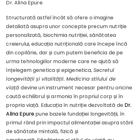
Dr. Alina Epure.
Structurată astfel încât să ofere o imagine
detaliată asupra unor concepte precum nutriție
personalizată, biochimia nutriției, sănătatea
creierului, educația nutrițională care începe încă
din copilărie, dar și cum putem beneficia de pe
urma tehnologiilor moderne care ne ajută să
înțelegem genetica și epigenetica,
Secretul
longevității și vitalității. Medicina stilului de
viață
devine un instrument necesar pentru oricine
caută echilibrul și armonia în propriul corp și în
propria viață. Educația în nutriție dezvoltată de
Dr.
Alina Epure
pune bazele fundației longevității, în
primul rând prin impactul alimentației asupra stării
de sănătate mintală, fizică și