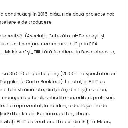
continuat şi în 2015, alături de două proiecte noi:
atelierele de traducere.
rtenerii săi (Asociaţia Cutezătorul-Teleneşti şi
 au atras finanţare nerambursabilă prin EEA
ica Moldova” şi „Filit fără frontiere: în Basarabeasca,
circa 35.000 de participanţi (25.000 de spectatori ai
 Târgului de Carte Bookfest). În total, în FILIT au
(din străinătate, din ţară şi din Iaşi): scriitori,
nageri culturali, critici literari, editori, profesori,
ookfest a reprezentat, la rându-i, o desfăşurare de
ei Editorilor din România, editori, librari,
itaţii FILIT au venit anul trecut din 18 ţări: Mexic,