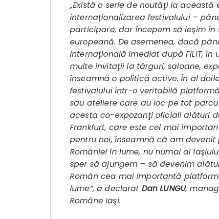
„Există o serie de noutăţi la această 
internaţionalizarea festivalului – pâ
participare, dar începem să ieşim în 
europeană. De asemenea, dacă până
internaţională imediat după FILIT, î
multe invitaţii la târguri, saloane, ex
înseamnă o politică active. În al doi
festivalului într-o veritabilă platfor
sau ateliere care au loc pe tot parcur
acesta co-expozanţi oficiali alături d
Frankfurt, care este cel mai importa
pentru noi, înseamnă că am devenit 
României în lume, nu numai ai Iaşiulu
sper să ajungem – să devenim alături d
Român cea mai importantă platformă
lume”
, a declarat
Dan LUNGU
, manage
Române Iaşi.