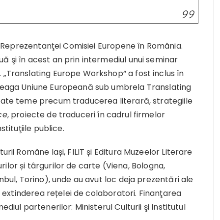
jul Reprezentanţei Comisiei Europene în România.
ă şi în acest an prin intermediul unui seminar
 „Translating Europe Workshop“ a fost inclus în
ntreaga Uniune Europeană sub umbrela Translating
date teme precum traducerea literară, strategiile
ce
, proiecte de traduceri în cadrul firmelor
tituţiile publice.
urii Române Iași, FILIT și Editura Muzeelor Literare
lurilor și târgurilor de carte (Viena, Bologna,
anbul, Torino), unde au avut loc deja prezentări ale
st extinderea rețelei de colaboratori. Finanţarea
diul partenerilor: Ministerul Culturii şi Institutul