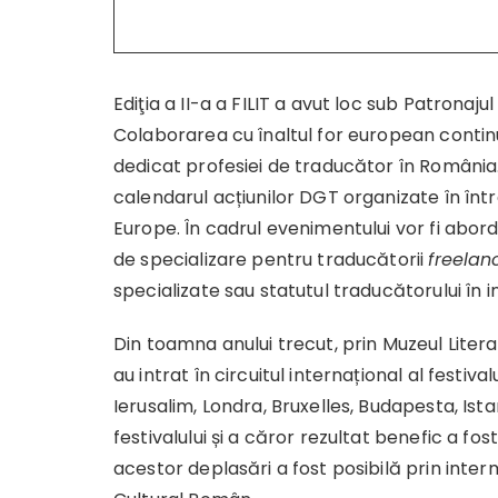
Ediţia a II-a a FILIT a avut loc sub Patrona
Colaborarea cu înaltul for european continu
dedicat profesiei de traducător în România.
calendarul acțiunilor DGT organizate în î
Europe. În cadrul evenimentului vor fi abor
de specializare pentru traducătorii
freelan
specializate sau statutul traducătorului în ins
Din toamna anului trecut, prin Muzeul Literat
au intrat în circuitul internațional al festiva
Ierusalim, Londra, Bruxelles, Budapesta, Ist
festivalului și a căror rezultat benefic a fo
acestor deplasări a fost posibilă prin interme