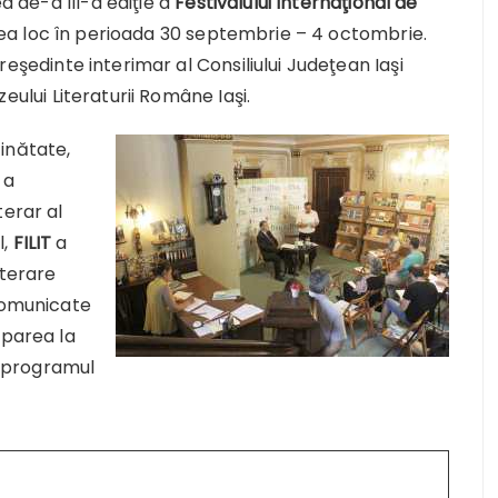
a de-a III-a ediţie a
Festivalului Internaţional de
vea loc în perioada 30 septembrie – 4 octombrie.
preşedinte interimar al Consiliului Judeţean Iaşi
eului Literaturii Române Iaşi.
ăinătate,
 a
terar al
l,
FILIT
a
iterare
 comunicate
iparea la
nd programul