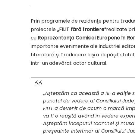
Prin programele de rezidenţe pentru traducăt
proiectele
„FILIT fără frontiere”
realizate p
cu
Reprezentanţa Comisiei Europene în Ro
importante evenimente ale industriei editori
Literatură şi Traducere Iaşi a depăşit stat
într-un adevărat actor cultural.
„Aşteptăm ca această a III-a ediţie să
punctul de vedere al Consiliului Jude
FILIT a devenit de acum o marcă impo
va fi o reuşită având în vedere exper
Aşteptăm începutul toamnei şi musafi
preşedinte interimar al Consiliului Ju