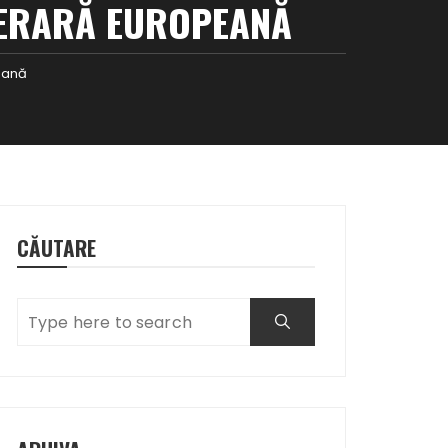
ITERARĂ EUROPEANĂ
peană
CĂUTARE