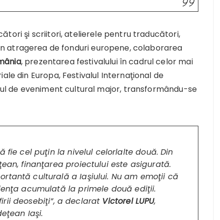
ori şi scriitori, atelierele pentru traducători,
rin atragerea de fonduri europene, colaborarea
mânia
, prezentarea festivalului în cadrul celor mai
ale din Europa, Festivalul Internaţional de
utul de eveniment cultural major, transformându-se
 fie cel puţin la nivelul celorlalte două. Din
ţean, finanţarea proiectului este asigurată.
rtantă culturală a Iaşiului. Nu am emoţii că
ienţa acumulată la primele două ediţii.
rii deosebiţi
”, a declarat
Victorel LUPU
,
deţean Iaşi.