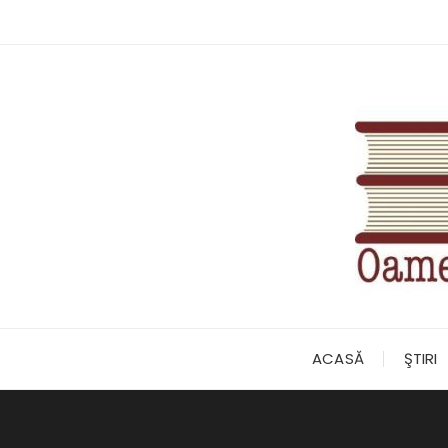
Skip
to
content
ACASĂ
ŞTIRI