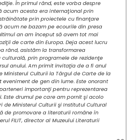
ediţie. În primul rând, este vorba despre
nă acum acesta era internaţional prin
străinătate prin proiectele cu finanţare
 acum ne bazam pe ecourile din presa
n ultimul an am început să avem tot mai
poziţii de carte din Europa. Deja acest lucru
lea rând, asistăm la transformarea
mă culturală, prin programele de rezidenţe
sul anului. Am primit invitaţia de a fi anul
e Ministerul Culturii la Târgul de Carte de la
nt eveniment de gen din lume. Este onorant
parteneri importanţi pentru reprezentarea
i. Este drumul pe care am pornit şi acolo
e Ministerul Culturii şi Institutul Cultural
 de promovare a literaturii române în
rul FILIT, director al Muzeului Literaturii