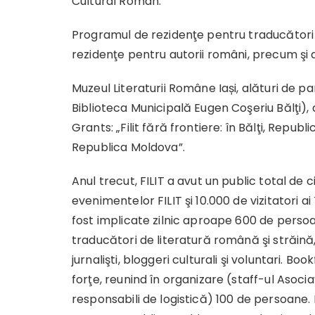
Cultural Român.
Programul de rezidenţe pentru traducători a 
rezidenţe pentru autorii români, precum şi 
Muzeul Literaturii Române Iași, alături de pa
Biblioteca Municipală Eugen Coşeriu Bălţi),
Grants: „Filit fără frontiere: în Bălţi, Republ
Republica Moldova”.
Anul trecut, FILIT a avut un public total de 
evenimentelor FILIT şi 10.000 de vizitatori ai
fost implicate zilnic aproape 600 de persoane 
traducători de literatură română şi străină, ma
jurnalişti, bloggeri culturali şi voluntari. B
forţe, reunind în organizare (staff-ul Asociaţi
responsabili de logistică) 100 de persoane. Inv