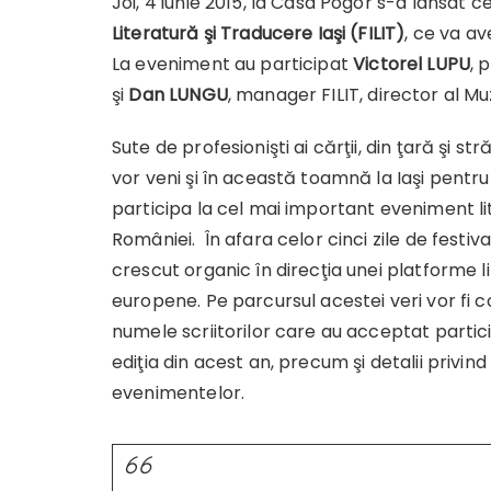
Joi, 4 iunie 2015, la Casa Pogor s-a lansat ce
Literatură şi Traducere Iaşi (FILIT)
, ce va a
La eveniment au participat
Victorel LUPU
, 
şi
Dan LUNGU
, manager FILIT, director al Muz
Sute de profesionişti ai cărţii, din ţară şi str
vor veni şi în această toamnă la Iaşi pentru
participa la cel mai important eveniment li
României. În afara celor cinci zile de festiva
crescut organic în direcţia unei platforme l
europene. Pe parcursul acestei veri vor fi
numele scriitorilor care au acceptat partic
ediţia din acest an, precum şi detalii privi
evenimentelor.