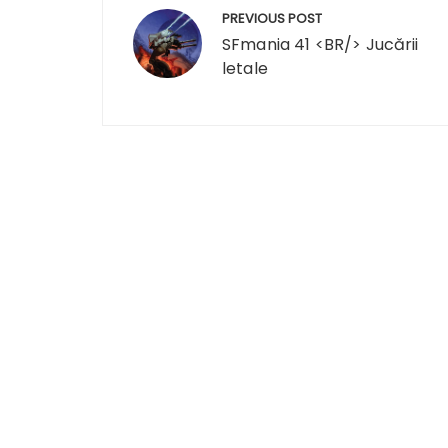
Navigare
PREVIOUS POST
în
SFmania 41 <BR/> Jucării
letale
articole