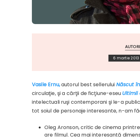
AUTORI
6 martie 2013
Vasile Ernu,
autorul best sellerului
N
ăscut î
circulaţie, şi a cărţii de ficţiune-eseu
Ultimii
intelectuali ruşi contemporani şi le-a publi
tot soiul de personaje interesante, n-am fă
Oleg Aronson, critic de cinema printre
are filmul. Cea mai interesantă dime