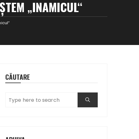
AŞTEM „INAMICUL“
icul“
CĂUTARE