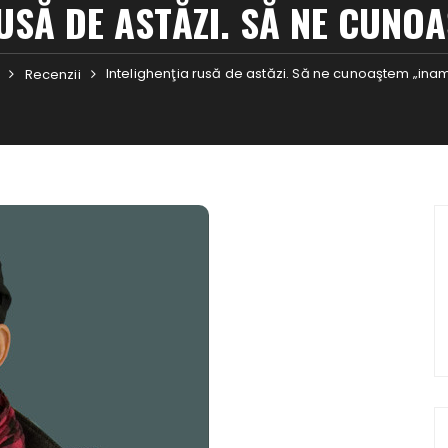
USĂ DE ASTĂZI. SĂ NE CUNO
Intelighenţia rusă de astăzi. Să ne cunoaştem „inam
Recenzii