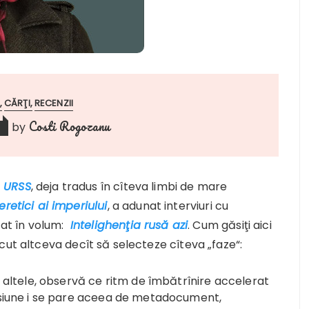
CĂRŢI
RECENZII
Costi Rogozanu
by
n URSS
, deja tradus în cîteva limbi de mare
 eretici ai imperiului
, a adunat interviuri cu
cat în volum:
Intelighenţia rusă
azi
. Cum găsiţi aici
cut altceva decît să selecteze cîteva „faze“:
 altele, observă ce ritm de îmbătrînire accelerat
nsiune i se pare aceea de metadocument,