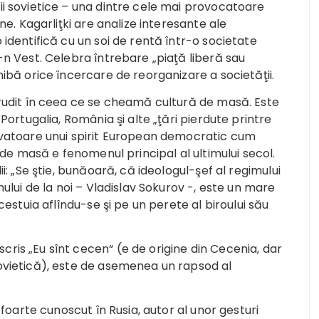
ii sovietice – una dintre cele mai provocatoare
ne. Kagarliţki are analize interesante ale
identifică cu un soi de rentă într-o societate
-n Vest. Celebra întrebare „piaţă liberă sau
hibă orice încercare de reorganizare a societăţii.
erudit în ceea ce se cheamă cultură de masă. Este
Portugalia, România şi alte „ţări pierdute printre
rvatoare unui spirit European democratic cum
a de masă e fenomenul principal al ultimului secol.
i: „Se ştie, bunăoară, că ideologul-şef al regimului
mului de la noi – Vladislav Sokurov -, este un mare
cestuia aflîndu-se şi pe un perete al biroului său
ris „Eu sînt cecen“ (e de origine din Cecenia, dar
ovietică), este de asemenea un rapsod al
 foarte cunoscut în Rusia, autor al unor gesturi