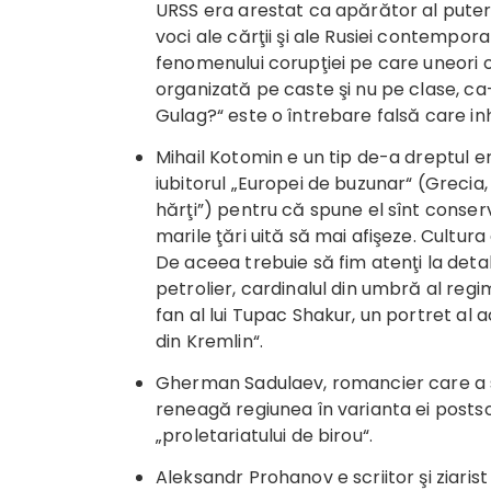
URSS era arestat ca apărător al puter
voci ale cărţii şi ale Rusiei contempora
fenomenului corupţiei pe care uneori o 
organizată pe caste şi nu pe clase, ca
Gulag?“ este o întrebare falsă care in
Mihail Kotomin e un tip de-a dreptul 
iubitorul „Europei de buzunar“ (Grecia, 
hărţi”) pentru că spune el sînt conse
marile ţări uită să mai afişeze. Cultur
De aceea trebuie să fim atenţi la detali
petrolier, cardinalul din umbră al regi
fan al lui Tupac Shakur, un portret al a
din Kremlin“.
Gherman Sadulaev, romancier care a sc
reneagă regiunea în varianta ei posts
„proletariatului de birou“.
Aleksandr Prohanov e scriitor şi ziarist