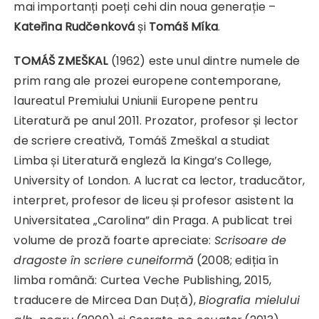
mai importanți poeți cehi din noua generație –
Kateřina Rudčenková
și
Tomáš Míka
.
TOMÁŠ ZMEŠKAL
(1962) este unul dintre numele de
prim rang ale prozei europene contemporane,
laureatul Premiului Uniunii Europene pentru
Literatură pe anul 2011. Prozator, profesor și lector
de scriere creativă, Tomáš Zmeškal a studiat
Limba și Literatură engleză la Kinga’s College,
University of London. A lucrat ca lector, traducător,
interpret, profesor de liceu și profesor asistent la
Universitatea „Carolina” din Praga. A publicat trei
volume de proză foarte apreciate:
Scrisoare de
dragoste în scriere cuneiformă
(2008; ediția în
limba română: Curtea Veche Publishing, 2015,
traducere de Mircea Dan Duță),
Biografia mielului