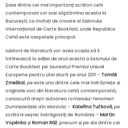
Șase dintre cei mai importanți scriitori cehi
contemporani vor sosi săptămîna acesta la
București, ca învitați de onoare ai Salonului
Internațional de Carte Bookfest, unde Republica
Cehă este oaspetele principal.
Iubitorii de literatură vor avea ocazia să îi
întîlnească la ediția de anul acesta a Salonului de
Carte Bookfest pe: laureatul Premiul Uniunii
Europene pentru Literatură pe anul 2011 –
Tomáš
Zmeškal
, pe este una dintre cele mai îndrăznețe și
originale voci din literatura cehă contemporană,
cunoscută drept autoarea romanului-fenomen
Dumnezeițele din Moravia –
Kateřina Tučková
, pe
scriitorii veșnic îndrăgostiți de România –
Martin
Vopěnka
și
Roman Ráž
, precum și pe doi dintre cei