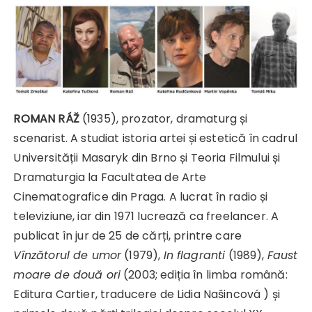
ROMAN RÁŽ
(1935), prozator, dramaturg și
scenarist. A studiat istoria artei și estetică în cadrul
Universității Masaryk din Brno și Teoria Filmului și
Dramaturgia la Facultatea de Arte
Cinematografice din Praga. A lucrat în radio și
televiziune, iar din 1971 lucrează ca freelancer. A
publicat în jur de 25 de cărți, printre care
Vînzătorul de umor
(1979),
In flagranti
(1989),
Faust
moare de două ori
(2003; ediția în limba română:
Editura Cartier, traducere de Lidia Našincová ) și