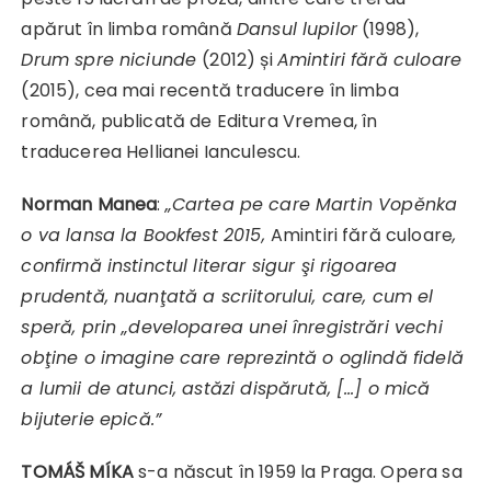
apărut în limba română
Dansul lupilor
(1998),
Drum spre niciunde
(2012) și
Amintiri fără culoare
(2015), cea mai recentă traducere în limba
română, publicată de Editura Vremea, în
traducerea Hellianei Ianculescu.
Norman Manea
:
„Cartea pe care
Martin Vopěnka
o va lansa la Bookfest 2015,
Amintiri fără culoare
,
confirmă instinctul literar sigur şi rigoarea
prudentă, nuanţată a scriitorului, care, cum el
speră, prin „developarea unei înregistrări vechi
obţine o imagine care reprezintă o oglindă fidelă
a lumii de atunci, astăzi dispărută,
[…]
o mică
bijuterie epică.”
TOMÁŠ MÍKA
s-a născut în 1959 la Praga. Opera sa