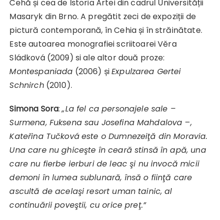
Cehă și cea de Istoria Artei din cadrul Universității
Masaryk din Brno. A pregătit zeci de expoziții de
pictură contemporană, în Cehia și în străinătate.
Este autoarea monografiei scriitoarei Věra
Sládková (2009) si ale altor două proze:
Montespaniada
(2006) și
Expulzarea Gertei
Schnirch
(2010).
Simona Sora
:
„La fel ca personajele sale –
Surmena, Fuksena sau Josefina Mahdalova –,
Kateřina Tučková
este o Dumnezeiţă din Moravia.
Una care nu ghiceşte în ceară stinsă în apă, una
care nu fierbe ierburi de leac şi nu invocă micii
demoni în lumea sublunară, însă o fiinţă care
ascultă de acelaşi resort uman tainic, al
continuării poveştii, cu orice preţ.”