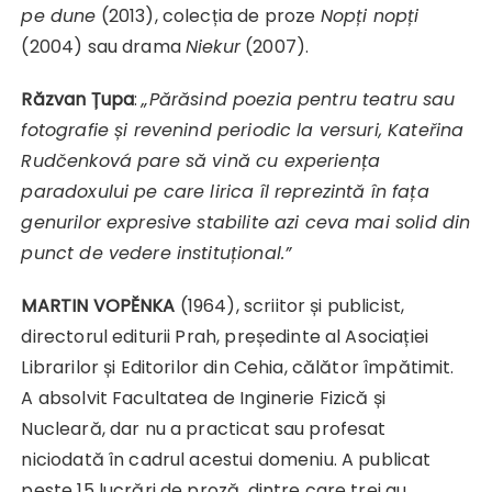
pe dune
(2013), colecția de proze
Nopți nopți
(2004) sau drama
Niekur
(2007).
Răzvan Țupa
:
„
Părăsind poezia pentru teatru sau
fotografie și revenind periodic la versuri, Kateř
ina
Rudčenková
pare să vină cu experiența
paradoxului pe care lirica îl reprezintă în fața
genurilor expresive stabilite azi ceva mai solid din
punct de vedere instituțional.”
MARTIN VOPĚNKA
(1964), scriitor și publicist,
directorul editurii Prah, președinte al Asociației
Librarilor și Editorilor din Cehia, călător împătimit.
A absolvit Facultatea de Inginerie Fizică și
Nucleară, dar nu a practicat sau profesat
niciodată în cadrul acestui domeniu. A publicat
peste 15 lucrări de proză, dintre care trei au