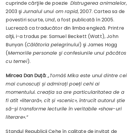
cuprinde cărţile de poezie
Distrugerea animalelor
,
2003 şi
Jurnalul unui om rapid
, 2007. Cartea sa de
povestiri scurte,
Und
, a fost publicată în 2005.
Lucrează ca traducător din limba engleză. Printre
alţii, i-a tradus pe: Samuel Beckett (Watt), John
Bunyan (
Călătoria pelegrinului
) şi James Hogg
(
Memoriile personale şi confesiunile unui păcătos
cu temei
).
Mircea Dan Duță
:
„
Tomáš Míka este unul dintre cei
mai cunoscuți și admirați poeți cehi ai
momentului. creația sa are particularitatea de a
fi atît «literară», cît și «scenic», întrucît autorul știe
să-și transforme lecturile în veritabile «show-uri
literare».”
Standul Republicii Cehe în calitate de invitat de