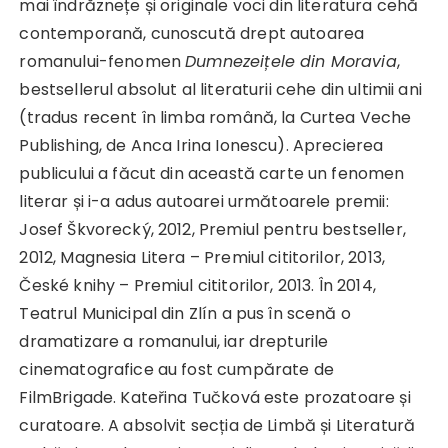
mai îndrăznețe și originale voci din literatura cehă
contemporană, cunoscută drept autoarea
romanului-fenomen
Dumnezeițele din Moravia
,
bestsellerul absolut al literaturii cehe din ultimii ani
(tradus recent în limba română, la Curtea Veche
Publishing, de Anca Irina Ionescu). Aprecierea
publicului a făcut din această carte un fenomen
literar și i-a adus autoarei următoarele premii:
Josef Škvorecký, 2012, Premiul pentru bestseller,
2012, Magnesia Litera – Premiul cititorilor, 2013,
České knihy – Premiul cititorilor, 2013. În 2014,
Teatrul Municipal din Zlín a pus în scenă o
dramatizare a romanului, iar drepturile
cinematografice au fost cumpărate de
FilmBrigade. Kateřina Tučková este prozatoare și
curatoare. A absolvit secția de Limbă și Literatură