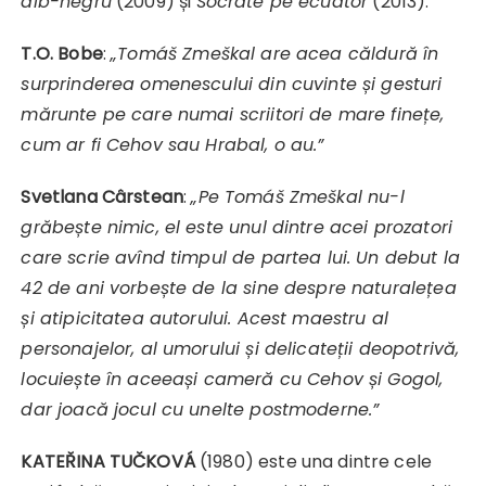
alb-negru
(2009) și
Socrate pe ecuator
(2013).
T.O. Bobe
:
„Tomáš Zmeškal are acea căldură în
surprinderea omenescului din cuvinte și gesturi
mărunte pe care numai scriitori de mare finețe,
cum ar fi Cehov sau Hrabal, o au.”
Svetlana Cârstean
:
„Pe Tomáš Zmeškal nu-l
grăbește nimic, el este unul dintre acei prozatori
care scrie avînd timpul de partea lui. Un debut la
42 de ani vorbește de la sine despre naturalețea
și atipicitatea autorului. Acest maestru al
personajelor, al umorului și delicateții deopotrivă,
locuiește în aceeași cameră cu Cehov și Gogol,
dar joacă jocul cu unelte postmoderne.”
KATEŘINA TUČKOVÁ
(1980) este una dintre cele