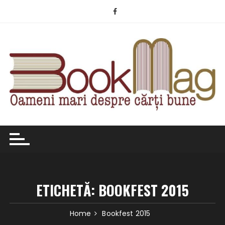
Skip
to
content
ETICHETĂ:
BOOKFEST 2015
Home
Bookfest 2015