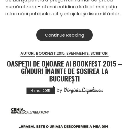
numărul zero – al unui cotidian dedicat mai puţin
informării publicului, cît şantajului şi discreditărilor.
Continue Reading
AUTORI
BOOKFEST 2015
EVENIMENTE
SCRIITORI
OASPEȚII DE ONOARE AI BOOKFEST 2015 –
GÎNDURI ÎNAINTE DE SOSIREA LA
BUCUREȘTI
Virginia Lupulescu
by
4 mai 2015