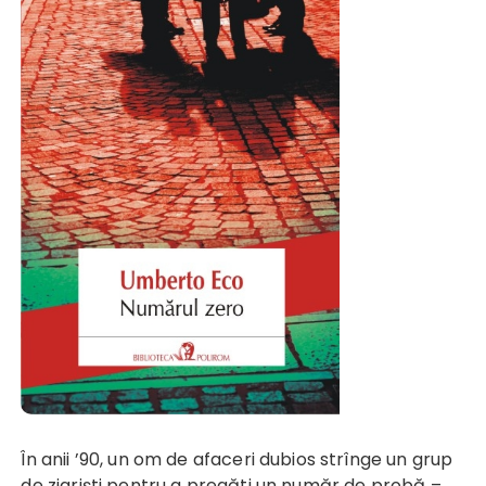
În anii ’90, un om de afaceri dubios strînge un grup
de ziarişti pentru a pregăti un număr de probă –