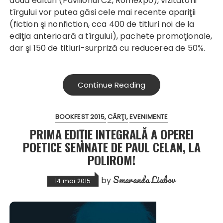
două edituri (Pavilionul C2, Romexpo), vizitatorii
tîrgului vor putea găsi cele mai recente apariţii
(fiction şi nonfiction, cca 400 de titluri noi de la
ediţia anterioară a tîrgului), pachete promoţionale,
dar şi 150 de titluri-surpriză cu reducerea de 50%.
Continue Reading
BOOKFEST 2015
CĂRŢI
EVENIMENTE
PRIMA EDIȚIE INTEGRALĂ A OPEREI
POETICE SEMNATE DE PAUL CELAN, LA
POLIROM!
Smaranda Liubov
by
14 mai 2015