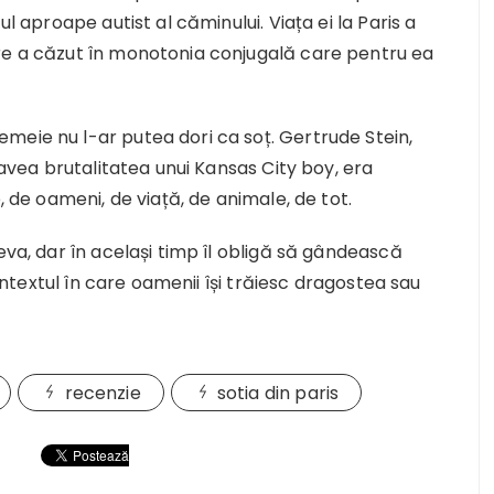
ul aproape autist al căminului. Viața ei la Paris a
re a căzut în monotonia conjugală care pentru ea
meie nu l-ar putea dori ca soț. Gertrude Stein,
l avea brutalitatea unui Kansas City boy, era
, de oameni, de viață, de animale, de tot.
eva, dar în același timp îl obligă să gândească
contextul în care oamenii își trăiesc dragostea sau
recenzie
sotia din paris