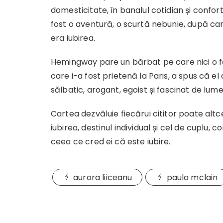
domesticitate, în banalul cotidian și confort
fost o aventură, o scurtă nebunie, după ca
era iubirea.
Hemingway pare un bărbat pe care nici o fe
care i-a fost prietenă la Paris, a spus că e
sălbatic, arogant, egoist și fascinat de lume
Cartea dezvăluie fiecărui cititor poate altc
iubirea, destinul individual și cel de cuplu, 
ceea ce cred ei că este iubire.
aurora liiceanu
paula mclain