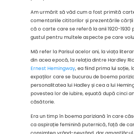
Am urmărit să văd cum a fost primită cartea
comentariile cititorilor și prezentările cărț
că o carte care se referă la anii 1920-1930
gustul pentru multele aspecte pe care volu
Mă refer la Parisul acelor ani, la viața literar
din acea epocă, la relația dintre Hardley Ri
Ernest Hemingway
, ea fiind prima lui soție,
expaților care se bucurau de boema parizia
personalitatea lui Hadley și cea a lui Heming
povestea lor de iubire, eșuată după cinci an
căsătorie.
Era un timp în boema pariziană în care căs
ca aspirație feminină puternică, față de c
consimțea vrând-nevrând, dar amantlâcul, tr