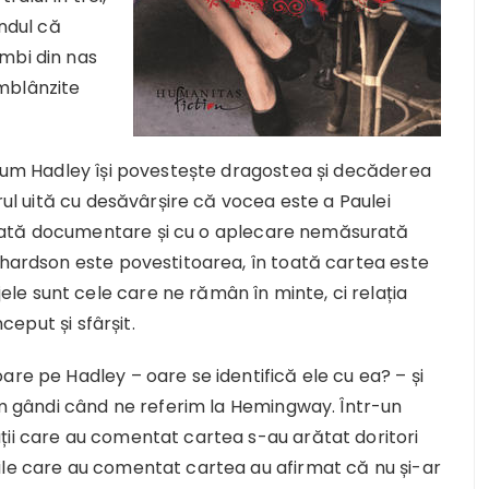
ândul că
mbi din nas
îmblânzite
i cum Hadley își povestește dragostea și decăderea
orul uită cu desăvârșire că vocea este a Paulei
gată documentare și cu o aplecare nemăsurată
chardson este povestitoarea, în toată cartea este
e sunt cele care ne rămân în minte, ci relația
nceput și sfârșit.
are pe Hadley – oare se identifică ele cu ea? – și
tem gândi când ne referim la Hemingway. Într-un
ții care au comentat cartea s-au arătat doritori
ile care au comentat cartea au afirmat că nu și-ar