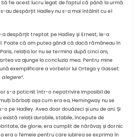
y. Să fie acest lucru legat de faptul că până la urmă
s-au despărțit Hadley nu s-a mai întâlnit cu el
-a despărțit treptat pe Hadley și Ernest, le-a
l. Poate că am putea gândi că dacă rămâneau în
aris, relația lor nu se termina după cinci ani,
cartea va ajunge la concluzia mea. Pentru mine
bună exemplificare a vorbelor lui Ortega y Gasset:
ă alegere“
.
lor s-a poticnit într-o nepotrivire imposibil de
u mulți bărbați așa cum era ea, Hemingway nu se
s-o pe Hadley. Avea doar douăzeci și unu de ani. Și
există relații durabile, stabile, începute de
itate, de glorie, era cumplit de nărăvaș și dornic
ea era o femeie pentru care iubirea se exprima în