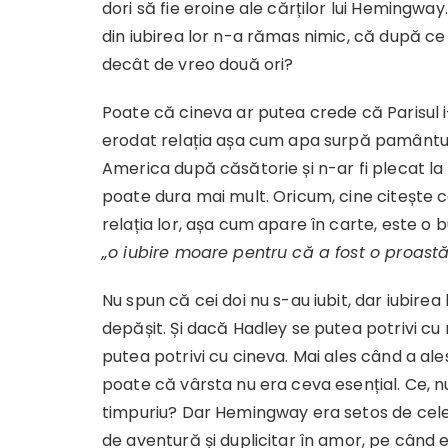
dori să fie eroine ale cărților lui Hemingwa
din iubirea lor n-a rămas nimic, că după ce 
decât de vreo două ori?
Poate că cineva ar putea crede că Parisul i
erodat relația așa cum apa surpă pamântu
America după căsătorie și n-ar fi plecat la P
poate dura mai mult. Oricum, cine citește 
relația lor, așa cum apare în carte, este o 
„o iubire moare pentru că a fost o proast
Nu spun că cei doi nu s-au iubit, dar iubirea 
depășit. Și dacă Hadley se putea potrivi c
putea potrivi cu cineva. Mai ales când a ale
poate că vârsta nu era ceva esențial. Ce, nu 
timpuriu? Dar Hemingway era setos de celebr
de aventură și duplicitar în amor, pe când 