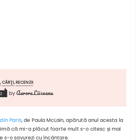
CĂRŢI
RECENZII
Aurora Liiceanu
by
12
din Paris
, de Paula McLain, apărută anul acesta la
imă că mi-a plăcut foarte mult s-o citesc și mai
e s-o savurezi cu încântare.