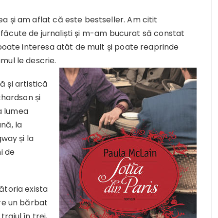
 și am aflat că este bestseller. Am citit
ii făcute de jurnaliști și m-am bucurat să constat
 poate interesa atât de mult și poate reaprinde
mul le descrie.
ă și artistică
chardson și
 la lumea
nă, la
way și la
i de
ătoria exista
are un bărbat
aiul în trei,