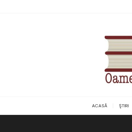
Skip
to
content
ACASĂ
ŞTIRI