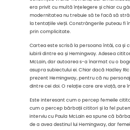
era privit cu multă înțelegere și chiar cu g
modernitatea nu trebuie să te facă să strâ
la tentațiile vieții. Constrângerile puteau fi 
prin complicitate.
Cartea este scrisă la persoana întâi, ca ș
iubirii dintre ea și Hemingway. Adesea citit
McLain, dar autoarea s-a înarmat cu o bo
asupra subiectului ei. Chiar dacă Hadley Ri
prezent Hemingway, pentru că nu personajel
dintre cei doi. O relație care are viață, are î
Este interesant cum o percep femeile citito
cum o percep bărbații cititori și la fel pu
interviu cu Paula McLain ea spune că bărba
de a avea destinul lui Hemingway, dar feme