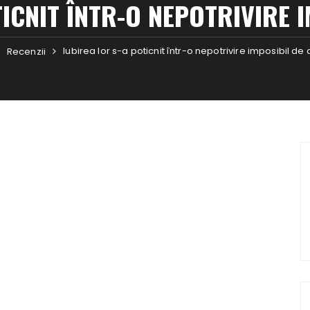
ICNIT ÎNTR-O NEPOTRIVIRE 
Iubirea lor s-a poticnit într-o nepotrivire imposibil de
Recenzii