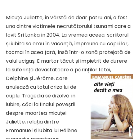
Micuța Juliette, în vârstă de doar patru ani, a fost
una dintre victimele necruțătorului tsunami care a
lovit Sri Lanka în 2004. La vremea aceea, scriitorul
și iubita sa erau în vacanță, împreuna cu copiii lor,
tocmai în acea țară, însă într-o zonă protejată de
valul ucigaș. E martor tăcut și împietrit de durere
la suferința devastatoare a părinților fetei,
Delphine și J
érôme, care
anulează cu totul criza lui de
cuplu. Tragedia se dizolvă în
iubire, căci la finalul poveștii
despre moartea micuței
Juliette, relația dintre
Emmanuel și iubita lui Hélène