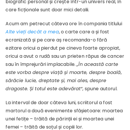
biografic personal și crește într-un univers real, în
care ficționale sunt doar mici detalii.
Acum am petrecut câteva ore în compania titlului
Alte vieți decât a mea
, o carte care a și fost
ecranizată și pe care aș recomanda-o fără
ezitare oricui a pierdut pe cineva foarte apropiat,
oricui a avut o rudă sau un prieten răpus de cancer
sau în împrejurări implacabile.
„În această carte
este vorba despre viață și moarte, despre boală,
sărăcie lucie, dreptate și, mai ales, despre
dragoste. Și totul este adevărat“
, spune autorul.
La interval de doar câteva luni, scriitorul a fost
martorul a două evenimente sfâșietoare: moartea
unei fetițe – trăită de părinții ei și moartea unei
femei – trăită de soțul și copiii lor.