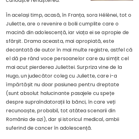
cunoaște renașterea.
În același timp, acasă, în Franța, sora Hélènei, tot o
Juliette, are o revenire a bolii cumplite care o
macină din adolescență, iar viața ei se apropie de
sfârșit. Drama aceasta, mai apropiată, este
decantată de autor în mai multe registre, astfel că
el dă pe rând voce persoanelor care au simțit cel
mai acut pierderea Juliettei. Surpriza vine de la
Hugo, un judecător coleg cu Juliette, care i-a
împărtășit nu doar pasiunea pentru dreptate
(sunt absolut halucinante pasajele cu spețe
despre supraîndatorații la bănci, în care veți
recunoaște, probabil, tot atâtea scenarii din
România de azi), dar și istoricul medical, ambii
suferind de cancer în adolescență.