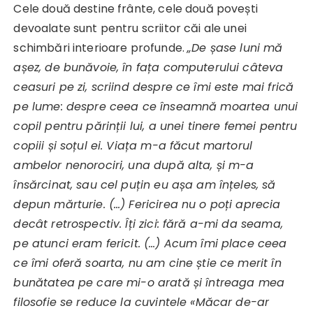
Cele două destine frânte, cele două povești
devoalate sunt pentru scriitor căi ale unei
schimbări interioare profunde.
„De șase luni mă
așez, de bunăvoie, în fața computerului câteva
ceasuri pe zi, scriind despre ce îmi este mai frică
pe lume: despre ceea ce înseamnă moartea unui
copil pentru părinții lui, a unei tinere femei pentru
copiii și soțul ei. Viața m-a făcut martorul
ambelor nenorociri, una după alta, și m-a
însărcinat, sau cel puțin eu așa am înțeles, să
depun mărturie. (…) Fericirea nu o poți aprecia
decât retrospectiv. Îți zici: fără a-mi da seama,
pe atunci eram fericit. (…) Acum îmi place ceea
ce îmi oferă soarta, nu am cine știe ce merit în
bunătatea pe care mi-o arată și întreaga mea
filosofie se reduce la cuvintele «Măcar de-ar