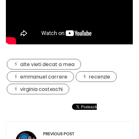
alte vieti decat a mea
emmanuel carrere
recenzie
virginia costeschi
Navigare
în
PREVIOUS POST