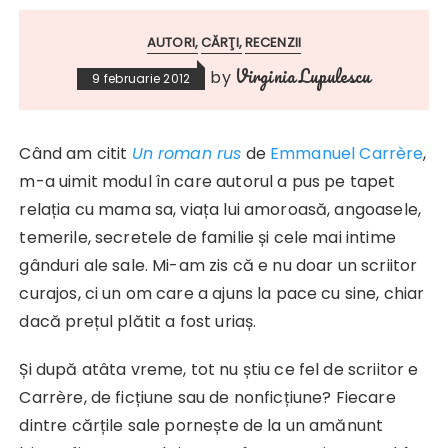
AUTORI
CĂRŢI
RECENZII
Virginia Lupulescu
by
9 februarie 2012
Când am citit
Un roman rus
de
Emmanuel Carrère
,
m-a uimit modul în care autorul a pus pe tapet
relația cu mama sa, viața lui amoroasă, angoasele,
temerile, secretele de familie și cele mai intime
gânduri ale sale. Mi-am zis că e nu doar un scriitor
curajos, ci un om care a ajuns la pace cu sine, chiar
dacă prețul plătit a fost uriaș.
Și după atâta vreme, tot nu știu ce fel de scriitor e
Carrère, de ficțiune sau de nonficțiune? Fiecare
dintre cărțile sale pornește de la un amănunt