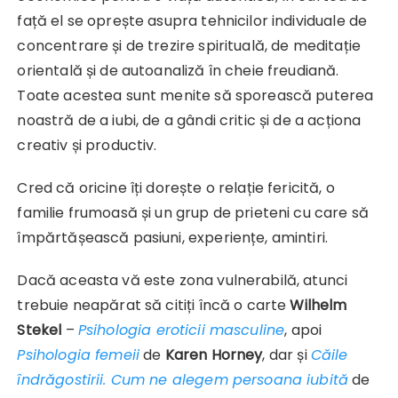
față el se oprește asupra tehnicilor individuale de
concentrare și de trezire spirituală, de meditație
orientală și de autoanaliză în cheie freudiană.
Toate acestea sunt menite să sporească puterea
noastră de a iubi, de a gândi critic și de a acționa
creativ și productiv.
Cred că oricine îți dorește o relație fericită, o
familie frumoasă și un grup de prieteni cu care să
împărtășească pasiuni, experiențe, amintiri.
Dacă aceasta vă este zona vulnerabilă, atunci
trebuie neapărat să citiți încă o carte
Wilhelm
Stekel
–
Psihologia eroticii masculine
,
apoi
Psihologia femeii
de
Karen Horney
, dar și
Căile
îndrăgostirii. Cum ne alegem persoana iubită
de