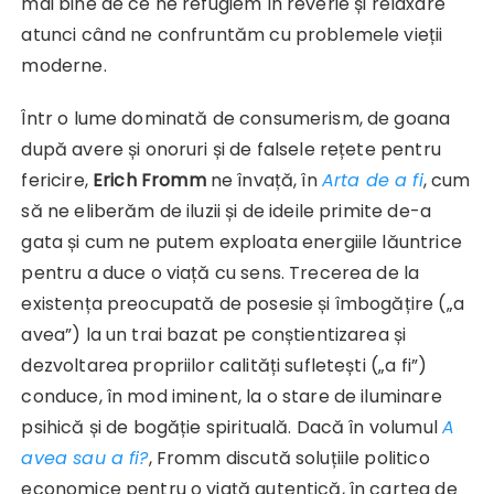
mai bine de ce ne refugiem în reverie și relaxare
atunci când ne confruntăm cu problemele vieții
moderne.
Într o lume dominată de consumerism, de goana
după avere și onoruri și de falsele rețete pentru
fericire,
Erich Fromm
ne învață, în
Arta de a fi
, cum
să ne eliberăm de iluzii și de ideile primite de-a
gata și cum ne putem exploata energiile lăuntrice
pentru a duce o viață cu sens. Trecerea de la
existența preocupată de posesie și îmbogățire („a
avea”) la un trai bazat pe conștientizarea și
dezvoltarea propriilor calități sufletești („a fi”)
conduce, în mod iminent, la o stare de iluminare
psihică și de bogăție spirituală. Dacă în volumul
A
avea sau a fi?
, Fromm discută soluțiile politico
economice pentru o viață autentică, în cartea de