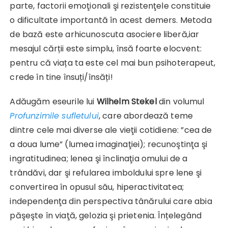
parte, factorii emoţionali şi rezistenţele constituie
o dificultate importantă în acest demers. Metoda
de bază este arhicunoscuta asociere liberă,iar
mesajul cărții este simplu, însă foarte elocvent:
pentru că viața ta este cel mai bun psihoterapeut,
crede în tine însuți/însăți!
Adăugăm eseurile lui
Wilhelm Stekel
din volumul
Profunzimile sufletului
, care abordează teme
dintre cele mai diverse ale vieţii cotidiene: ”cea de
a doua lume” (lumea imaginaţiei); recunoştinţa şi
ingratitudinea; lenea şi înclinaţia omului de a
trândăvi, dar şi refularea imboldului spre lene şi
convertirea în opusul său, hiperactivitatea;
independenţa din perspectiva tânărului care abia
păşeşte în viaţă, gelozia şi prietenia. Înțelegând