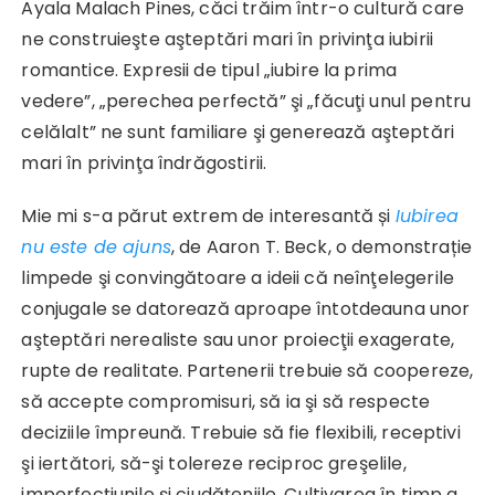
Ayala Malach Pines, căci trăim într-o cultură care
ne construieşte aşteptări mari în privinţa iubirii
romantice. Expresii de tipul „iubire la prima
vedere”, „perechea perfectă” şi „făcuţi unul pentru
celălalt” ne sunt familiare şi generează aşteptări
mari în privinţa îndrăgostirii.
Mie mi s-a părut extrem de interesantă și
Iubirea
nu este de ajuns
, de Aaron T. Beck, o demonstrație
limpede şi convingătoare a ideii că neînţelegerile
conjugale se datorează aproape întotdeauna unor
aşteptări nerealiste sau unor proiecţii exagerate,
rupte de realitate. Partenerii trebuie să coopereze,
să accepte compromisuri, să ia şi să respecte
deciziile împreună. Trebuie să fie flexibili, receptivi
şi iertători, să-şi tolereze reciproc greşelile,
imperfecţiunile şi ciudăţeniile. Cultivarea în timp a