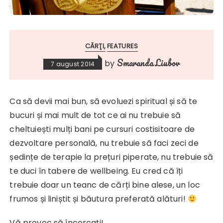
CĂRŢI
FEATURES
Smaranda Liubov
by
7 august 2014
Ca să devii mai bun, să evoluezi spiritual și să te
bucuri și mai mult de tot ce ai nu trebuie să
cheltuiești mulți bani pe cursuri costisitoare de
dezvoltare personală, nu trebuie să faci zeci de
ședințe de terapie la prețuri piperate, nu trebuie să
te duci în tabere de wellbeing. Eu cred că îți
trebuie doar un teanc de cărți bine alese, un loc
frumos și liniștit și băutura preferată alături!
Vă provoc să încercați!