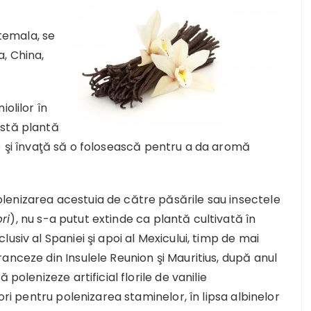
atemala, se
, China,
olilor în
astă plantă
 şi învaţă să o folosească pentru a da aromă
enizarea acestuia de către păsările sau insectele
ri
), nu s-a putut extinde ca plantă cultivată în
siv al Spaniei şi apoi al Mexicului, timp de mai
anceze din Insulele Reunion şi Mauritius, după anul
polenizeze artificial florile de vanilie
ori pentru polenizarea staminelor, în lipsa albinelor