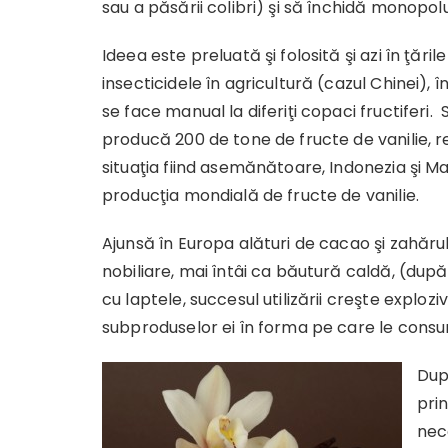
sau a păsării colibri) şi să închidă monopolu
Ideea este preluată şi folosită şi azi în ţăril
insecticidele în agricultură (cazul Chinei), î
se face manual la diferiţi copaci fructiferi
producă 200 de tone de fructe de vanilie, 
situaţia fiind asemănătoare, Indonezia şi 
producţia mondială de fructe de vanilie.
Ajunsă în Europa alături de cacao şi zahărul 
nobiliare, mai întâi ca băutură caldă, (dup
cu laptele, succesul utilizării creşte exploziv
subproduselor ei în forma pe care le cons
După
pri
nec