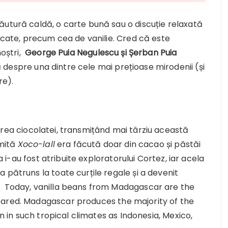
ăutură caldă, o carte bună sau o discuție relaxată
licate, precum cea de vanilie. Cred că este
noștri,
George Puia Negulescu și Șerban Puia
despre una dintre cele mai prețioase mirodenii (și
re).
rea ciocolatei, transmițând mai târziu această
umită
Xoco-lall
era făcută doar din cacao și păstăi
pa i-au fost atribuite exploratorului Cortez, iar acela
 pătruns la toate curțile regale și a devenit
. Today, vanilla beans from Madagascar are the
pared. Madagascar produces the majority of the
wn in such tropical climates as Indonesia, Mexico,