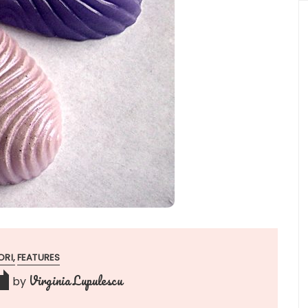
ORI
FEATURES
Virginia Lupulescu
by