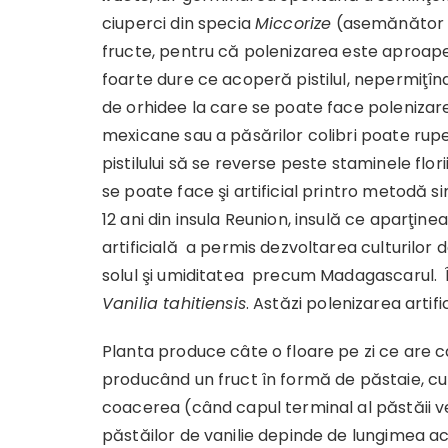
ciuperci din specia
Miccorize
(asemănător cu
fructe, pentru că polenizarea este aproap
foarte dure ce acoperă pistilul, nepermiţîn
de orhidee la care se poate face poleniza
mexicane sau a păsărilor colibri poate ru
pistilului să se reverse peste staminele flori
se poate face şi artificial printro metodă s
12 ani din insula Reunion, insulă ce aparţi
artificială a permis dezvoltarea culturilor 
solul şi umiditatea precum Madagascarul. În
Vanilia tahitiensis
. Astăzi polenizarea artif
Planta produce câte o floare pe zi ce are 
producând un fruct în formă de păstaie, cu
coacerea (când capul terminal al păstăii v
păstăilor de vanilie depinde de lungimea ace