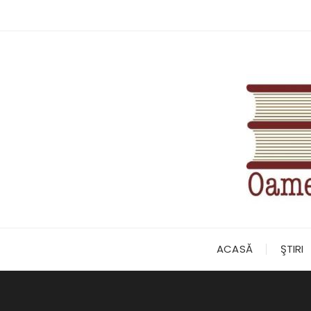
Skip
to
content
ACASĂ
ŞTIRI