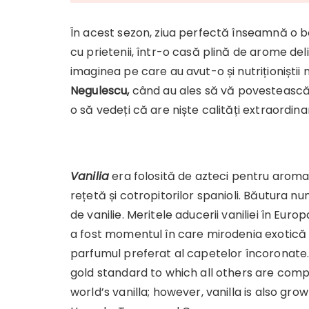
În acest sezon, ziua perfectă înseamnă o b
cu prietenii, într-o casă plină de arome de
imaginea pe care au avut-o și nutriționiștii 
Negulescu,
când au ales să vă povestească 
o să vedeți că are niște calități extraordina
Vanilia
era folosită de azteci pentru aroma
rețetă și cotropitorilor spanioli. Băutura n
de vanilie. Meritele aducerii vaniliei în Euro
a fost momentul în care mirodenia exotică a
parfumul preferat al capetelor încoronate
gold standard to which all others are com
world’s vanilla; however, vanilla is also gro