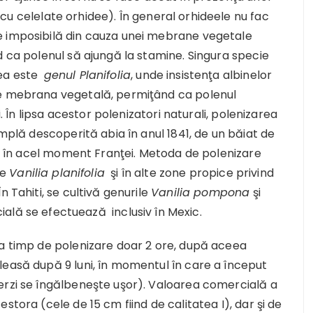
 celelate orhidee). În general orhideele nu fac
e imposibilă din cauza unei mebrane vegetale
d ca polenul să ajungă la stamine. Singura specie
rea este
genul Planifolia
, unde insistenţa albinelor
pe mebrana vegetală, permiţând ca polenul
i. În lipsa acestor polenizatori naturali, polenizarea
implă descoperită abia în anul 1841, de un băiat de
nea în acel moment Franţei. Metoda de polenizare
de
Vanilia planifolia
şi în alte zone propice privind
 Tahiti, se cultivă genurile
Vanilia pompona
şi
icială se efectuează inclusiv în Mexic.
ca timp de polenizare doar 2 ore, după aceea
leasă după 9 luni, în momentul în care a început
erzi se îngălbeneşte uşor). Valoarea comercială a
stora (cele de 15 cm fiind de calitatea I), dar şi de