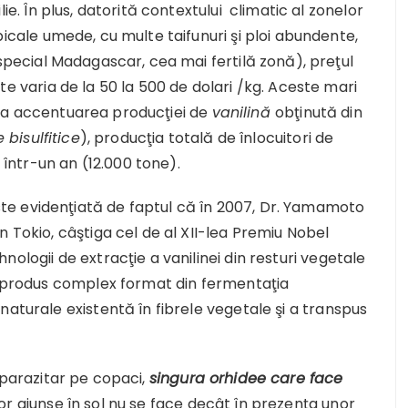
lie. În plus, datorită contextului climatic al zonelor
picale umede, cu multe taifunuri şi ploi abundente,
 special Madagascar, cea mai fertilă zonă), preţul
te varia de la 50 la 500 de dolari /kg. Aceste mari
us la accentuarea producţiei de
vanilină
obţinută din
le bisulfitice
), producţia totală de înlocuitori de
r într-un an (12.000 tone).
e evidenţiată de faptul că în 2007, Dr. Yamamoto
 Tokio, câştiga cel de al XII-lea Premiu Nobel
ologii de extracţie a vanilinei din resturi vegetale
un produs complex format din fermentaţia
naturale existentă în fibrele vegetale şi a transpus
parazitar pe copaci,
singura orhidee care face
r ajunse în sol nu se face decât în prezenţa unor