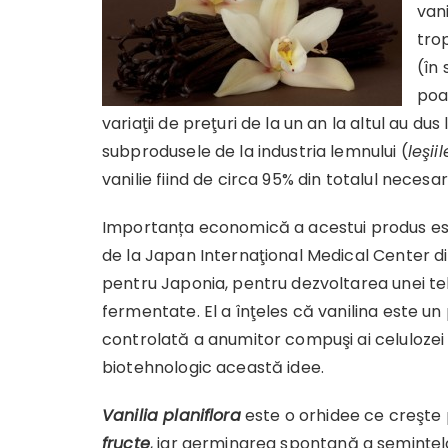
vani
tro
(în
poa
variaţii de preţuri de la un an la altul au d
subprodusele de la industria lemnului (
leşii
vanilie fiind de circa 95% din totalul necesa
Importanța economică a acestui produs est
de la Japan Internaţional Medical Center din
pentru Japonia, pentru dezvoltarea unei tehn
fermentate. El a înţeles că vanilina este 
controlată a anumitor compuşi ai celulozei 
biotehnologic această idee.
Vanilia planiflora
este o orhidee ce creşte 
fructe
, iar germinarea spontană a seminţelo