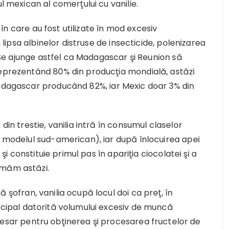
l mexican al comerţului cu vanilie.
e în care au fost utilizate în mod excesiv
n lipsa albinelor distruse de insecticide, polenizarea
. Se ajunge astfel ca Madagascar şi Reunion să
reprezentând 80% din producţia mondială, astăzi
Madagascar producând 82%, iar Mexic doar 3% din
din trestie, vanilia intră în consumul claselor
ă modelul sud-american), iar după înlocuirea apei
 şi constituie primul pas în apariţia ciocolatei şi a
umăm astăzi.
 şofran, vanilia ocupă locul doi ca preţ, în
ncipal datorită volumului excesiv de muncă
esar pentru obţinerea şi procesarea fructelor de