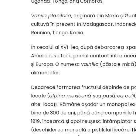
Uganda, Tonga, and Comoros.
Vanila planifolia
, originară din Mexic și Gu
cultuvă în prezent în Madagascar, Indonezia
Reunion, Tonga, Kenia.
În secolul al XVI-lea, după debarcarea spani
America, se face primul contact între ace
şi Europa. O numesc
vainilla
(păstaie mică)
alimentelor.
Deoarece formarea fructului depinde de pol
locale (
albina mexicană
sau
pasărea colib
alte locaţii. Rămâne aşadar un monopol exclu
bine de 300 de ani, până când companiile fr
1819, încearcă şi apoi reuşesc întâmplător să 
(deschiderea manuală a pistilului fiecărei fl